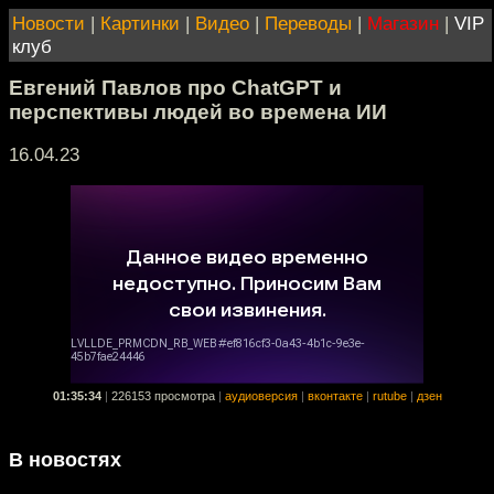
Новости
|
Картинки
|
Видео
|
Переводы
|
Магазин
|
VIP
клуб
Евгений Павлов про ChatGPT и
перспективы людей во времена ИИ
16.04.23
01:35:34
|
226153 просмотра
|
аудиоверсия
|
вконтакте
|
rutube
|
дзен
В новостях