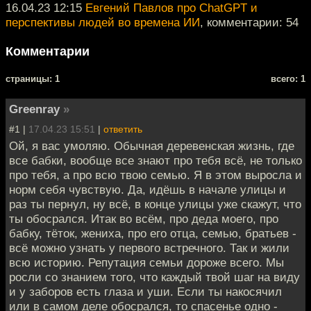
16.04.23 12:15
Евгений Павлов про ChatGPT и
перспективы людей во времена ИИ
, комментарии: 54
Комментарии
cтраницы: 1
всего: 1
Greenray
»
#1 |
17.04.23 15:51
|
ответить
Ой, я вас умоляю. Обычная деревенская жизнь, где
все бабки, вообще все знают про тебя всё, не только
про тебя, а про всю твою семью. Я в этом выросла и
норм себя чувствую. Да, идёшь в начале улицы и
раз ты пернул, ну всё, в конце улицы уже скажут, что
ты обосрался. Итак во всём, про деда моего, про
бабку, тёток, жениха, про его отца, семью, братьев -
всё можно узнать у первого встречного. Так и жили
всю историю. Репутация семьи дороже всего. Мы
росли со знанием того, что каждый твой шаг на виду
и у заборов есть глаза и уши. Если ты накосячил
или в самом деле обосрался, то спасенье одно -