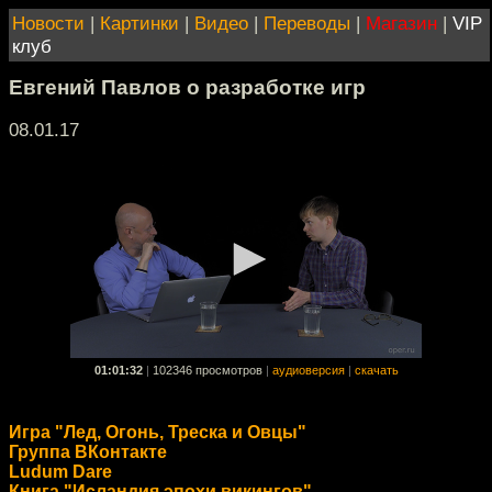
Новости
|
Картинки
|
Видео
|
Переводы
|
Магазин
|
VIP
клуб
Евгений Павлов о разработке игр
08.01.17
01:01:32
|
102346 просмотров
|
аудиоверсия
|
скачать
Игра "Лед, Огонь, Треска и Овцы"
Группа ВКонтакте
Ludum Dare
Книга "Исландия эпохи викингов"