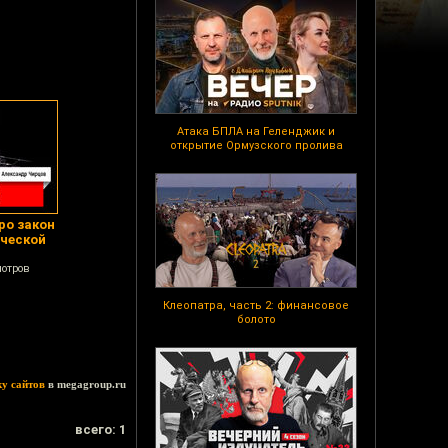
Атака БПЛА на Геленджик и
открытие Ормузского пролива
ро закон
ческой
мотров
Клеопатра, часть 2: финансовое
болото
ку сайтов
в megagroup.ru
всего: 1