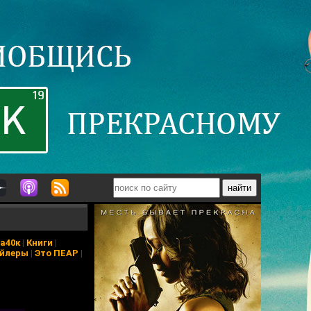
а40к
|
Книги
|
йлеры
|
Это ПЕАР
|