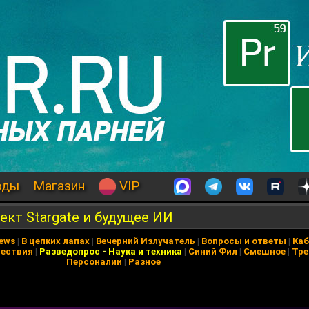
оды
Магазин
VIP
ект Stargate и будущее ИИ
News
|
В цепких лапах
|
Вечерний Излучатель
|
Вопросы и ответы
|
Каб
ествия
|
Разведопрос
-
Наука и техника
|
Синий Фил
|
Смешное
|
Тре
Персоналии
|
Разное