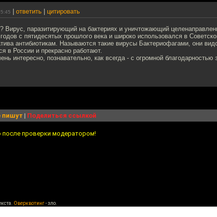
|
ответить
|
цитировать
15:45
?? Вирус, паразитирующий на бактериях и уничтожающий целенаправле
 годов с пятидесятых прошлого века и широко использовался в Советско
атива антибиотикам. Называются такие вирусы Бактериофагами, они ви
я в России и прекрасно работают.
чень интересно, познавательно, как всегда - с огромной благодарностью 
 пишут
|
Поделиться ссылкой
о после проверки модератором!
екста.
Оверквотинг
- зло.