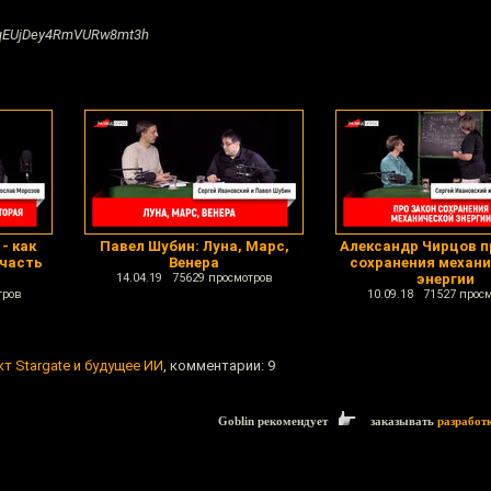
kqEUjDey4RmVURw8mt3h
- как
Павел Шубин: Луна, Марс,
Александр Чирцов п
 часть
Венера
сохранения механи
14.04.19 75629 просмотров
энергии
тров
10.09.18 71527 прос
т Stargate и будущее ИИ
, комментарии: 9
Goblin рекомендует
заказывать
разработ