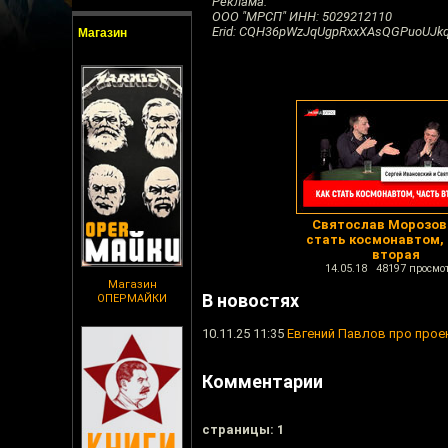
Реклама.
ООО "МРСП" ИНН: 5029212110
Erid: CQH36pWzJqUgpRxxXAsQGPuoUJ
Магазин
Святослав Морозов 
стать космонавтом,
вторая
14.05.18 48197 просмо
Магазин
В новостях
ОПЕРМАЙКИ
10.11.25 11:35
Евгений Павлов про проек
Комментарии
cтраницы: 1