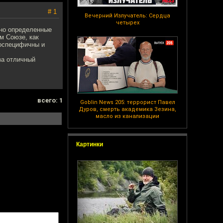
# 1
Вечерний Излучатель: Сердца
четырех
нно определенные
м Союзе, как
доспецифичны и
за отличный
всего: 1
Goblin News 205: террорист Павел
Дуров, смерть академика Зезина,
масло из канализации
Картинки