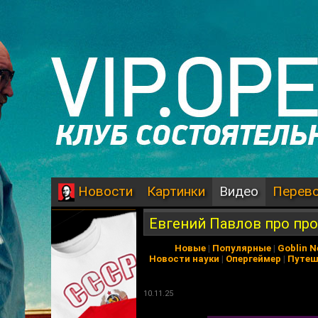
Картинки
Видео
Перев
Новости
Евгений Павлов про про
Новые
|
Популярные
|
Goblin 
Новости науки
|
Опергеймер
|
Путеш
10.11.25