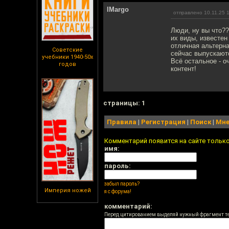
IMargo
отправлено 10.11.25 
Люди, ну вы что?
их виды, известен
отличная альтерн
Советские
сейчас выпускаютс
учебники 1940-50х
Всё остальное - о
годов
контент!
cтраницы: 1
Правила
|
Регистрация
|
Поиск
|
Мне
Комментарий появится на сайте тольк
имя:
пароль:
забыл пароль?
Империя ножей
я с форума!
комментарий:
Перед цитированием выделяй нужный фрагмент т