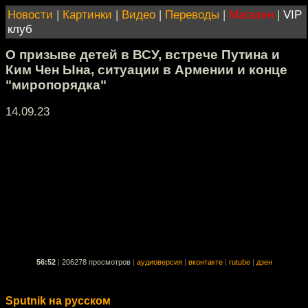
Новости
|
Картинки
|
Видео
|
Переводы
|
Магазин
|
VIP
клуб
О призыве детей в ВСУ, встрече Путина и
Ким Чен Ына, ситуации в Армении и конце
"миропорядка"
14.09.23
56:52
|
206278 просмотров
|
аудиоверсия
|
вконтакте
|
rutube
|
дзен
Sputnik на русском