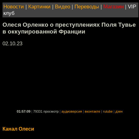
Новости
|
Картинки
|
Видео
|
Переводы
|
Магазин
|
VIP
клуб
Олеся Орленко о преступлениях Поля Тувье
в оккупированной Франции
02.10.23
01:57:09
|
79331 просмотр
|
аудиоверсия
|
вконтакте
|
rutube
|
дзен
Канал Олеси