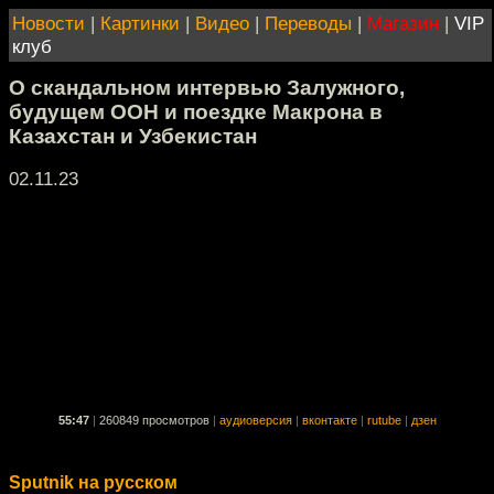
Новости
|
Картинки
|
Видео
|
Переводы
|
Магазин
|
VIP
клуб
О скандальном интервью Залужного,
будущем ООН и поездке Макрона в
Казахстан и Узбекистан
02.11.23
55:47
|
260849 просмотров
|
аудиоверсия
|
вконтакте
|
rutube
|
дзен
Sputnik на русском