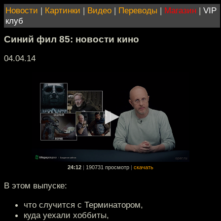
Новости
|
Картинки
|
Видео
|
Переводы
|
Магазин
|
VIP
клуб
Синий фил 85: новости кино
04.04.14
24:12
|
190731 просмотр
|
скачать
В этом выпуске:
что случится с Терминатором,
куда уехали хоббиты,