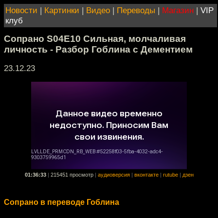
Новости
|
Картинки
|
Видео
|
Переводы
|
Магазин
|
VIP
клуб
Сопрано S04E10 Сильная, молчаливая
личность - Разбор Гоблина с Дементием
23.12.23
01:36:33
|
215451 просмотр
|
аудиоверсия
|
вконтакте
|
rutube
|
дзен
Сопрано в переводе Гоблина