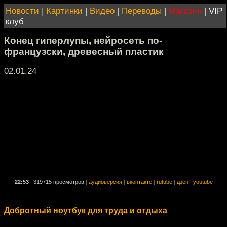
Новости
|
Картинки
|
Видео
|
Переводы
|
Магазин
|
VIP
клуб
Конец гиперлупы, нейросеть по-
французски, древесный пластик
02.01.24
22:53
|
319715 просмотров
|
аудиоверсия
|
вконтакте
|
rutube
|
дзен
|
youtube
Добротный ноутбук для труда и отдыха