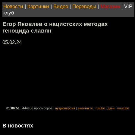
Новости
|
Картинки
|
Видео
|
Переводы
|
Магазин
|
VIP
клуб
Егор Яковлев о нацистских методах
геноцида славян
05.02.24
01:06:51
|
444106 просмотров
|
аудиоверсия
|
вконтакте
|
rutube
|
дзен
|
youtube
В новостях