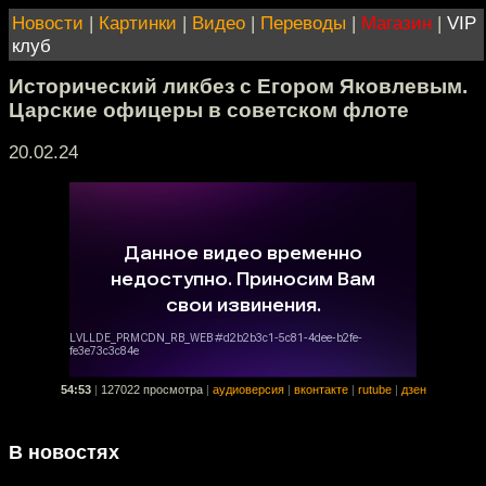
Новости
|
Картинки
|
Видео
|
Переводы
|
Магазин
|
VIP
клуб
Исторический ликбез с Егором Яковлевым.
Царские офицеры в советском флоте
20.02.24
54:53
|
127022 просмотра
|
аудиоверсия
|
вконтакте
|
rutube
|
дзен
В новостях