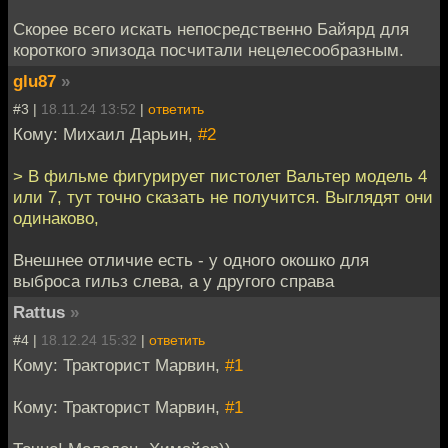
Скорее всего искать непосредственно Байярд для
короткого эпизода посчитали нецелесообразным.
glu87
»
#3 |
18.11.24 13:52
|
ответить
Кому: Михаил Дарьин,
#2
> В фильме фигурирует пистолет Вальтер модель 4
или 7, тут точно сказать не получится. Выглядят они
одинаково,
Внешнее отличие есть - у одного окошко для
выброса гильз слева, а у другого справа
Rattus
»
#4 |
18.12.24 15:32
|
ответить
Кому: Тракторист Марвин,
#1
Кому: Тракторист Марвин,
#1