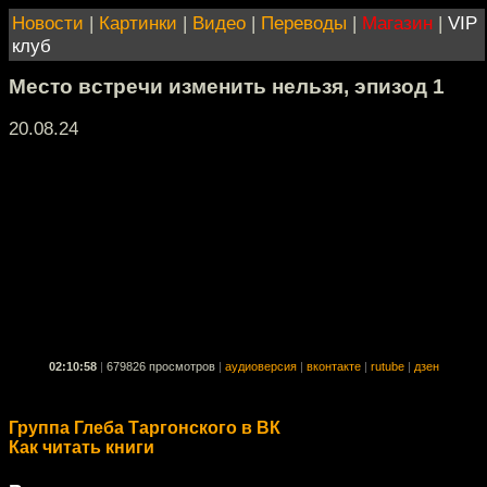
Новости
|
Картинки
|
Видео
|
Переводы
|
Магазин
|
VIP
клуб
Место встречи изменить нельзя, эпизод 1
20.08.24
02:10:58
|
679826 просмотров
|
аудиоверсия
|
вконтакте
|
rutube
|
дзен
Группа Глеба Таргонского в ВК
Как читать книги