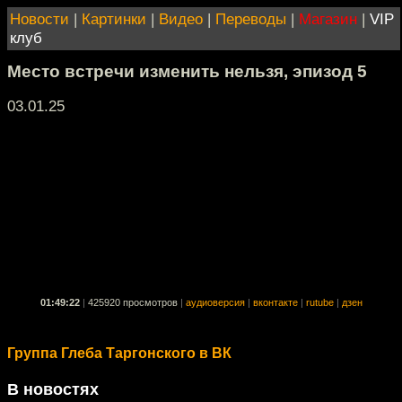
Новости
|
Картинки
|
Видео
|
Переводы
|
Магазин
|
VIP
клуб
Место встречи изменить нельзя, эпизод 5
03.01.25
01:49:22
|
425920 просмотров
|
аудиоверсия
|
вконтакте
|
rutube
|
дзен
Группа Глеба Таргонского в ВК
В новостях