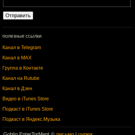
полезные ссылки
Канал в Telegram
Канал в MAX
Группа в Контакте
Канал на Rutube
Канал в Дзен
Видео в iTunes Store
Подкаст в iTunes Store
Подкаст в Яндекс.Музыка
Goblin EnterTorMent ©
письмо
|
цурюк