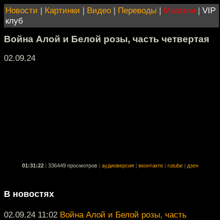
Новости
|
Картинки
|
Видео
|
Переводы
|
Магазин
|
VIP
клуб
Война Алой и Белой розы, часть четвертая
02.09.24
01:31:22
|
336449 просмотров
|
аудиоверсия
|
вконтакте
|
rutube
|
дзен
В новостях
02.09.24 11:02
Война Алой и Белой розы, часть