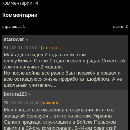
комментарии: 4
Комментарии
cтраницы: 1
всего: 2
starower
»
#1 |
05.04.25 18:02
|
ответить
Мой дед отсидел 2 года в немецком
плену.Бежал.Потом 2 года воевал в рядах Советской
армии получил 2 медали.
Но после войны всё равно был поражён в правах и
всю оставшуюся жизнь проработал шофёром. А не
школьным учителем....
boruta123
»
#2 |
29.04.25 11:55
|
ответить
Мои предки все оказались в оккупации, кто-то в
западной Беларуси , кто-то на востоке Украины.
Одного прадеда, служившего в Войске Польском,
ранили в 39-ом, комиссовали. В 44-ом советский