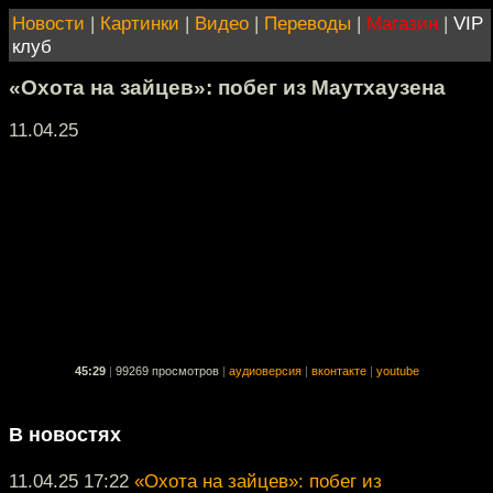
Новости
|
Картинки
|
Видео
|
Переводы
|
Магазин
|
VIP
клуб
«Охота на зайцев»: побег из Маутхаузена
11.04.25
45:29
|
99269 просмотров
|
аудиоверсия
|
вконтакте
|
youtube
В новостях
11.04.25 17:22
«Охота на зайцев»: побег из