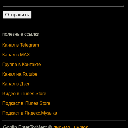
полезные ссылки
Канал в Telegram
Канал в MAX
Группа в Контакте
Канал на Rutube
Канал в Дзен
Видео в iTunes Store
Подкаст в iTunes Store
Подкаст в Яндекс.Музыка
Goblin EnterTorMent ©
письмо
|
цурюк