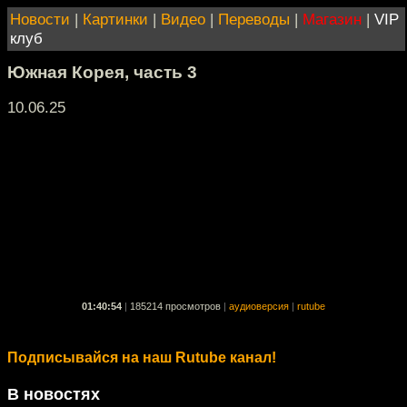
Новости
|
Картинки
|
Видео
|
Переводы
|
Магазин
|
VIP
клуб
Южная Корея, часть 3
10.06.25
01:40:54
|
185214 просмотров
|
аудиоверсия
|
rutube
Подписывайся на наш Rutube канал!
В новостях