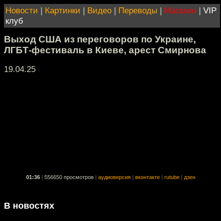
Новости
|
Картинки
|
Видео
|
Переводы
|
Магазин
|
VIP
клуб
Выход США из переговоров по Украине,
ЛГБТ-фестиваль в Киеве, арест Смирнова
19.04.25
01:36
|
556650 просмотров
|
аудиоверсия
|
вконтакте
|
rutube
|
дзен
В новостях