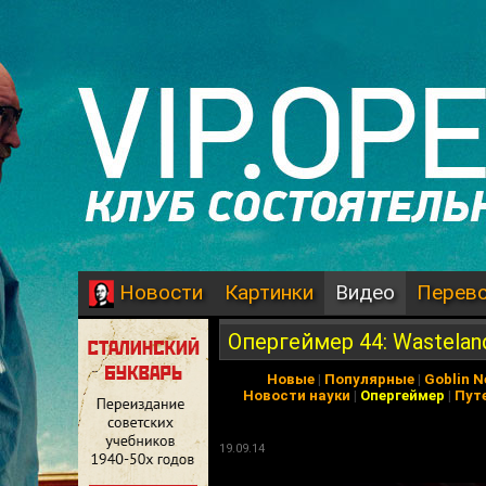
Картинки
Видео
Перев
Новости
Опергеймер 44: Wastelan
Новые
|
Популярные
|
Goblin 
Новости науки
|
Опергеймер
|
Пут
19.09.14