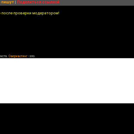
 пишут
|
Поделиться ссылкой
о после проверки модератором!
екста.
Оверквотинг
- зло.