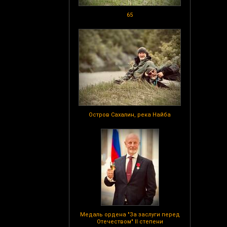
65
Остров Сахалин, река Найба
Медаль ордена "За заслуги перед
Отечеством" II степени