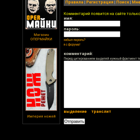
Правила
|
Регистрация
|
Поиск
|
Мне
Комментарий появится на сайте тольк
имя:
пароль:
Магазин
ОПЕРМАЙКИ
забыл пароль?
я с форума!
комментарий:
Перед цитированием выделяй нужный фрагмент т
выделение
транслит
Империя ножей