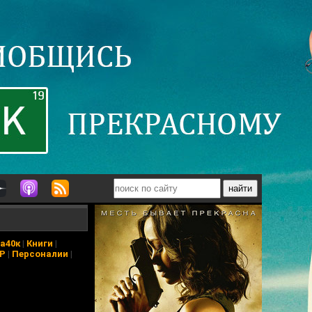
а40к
|
Книги
|
АР
|
Персоналии
|