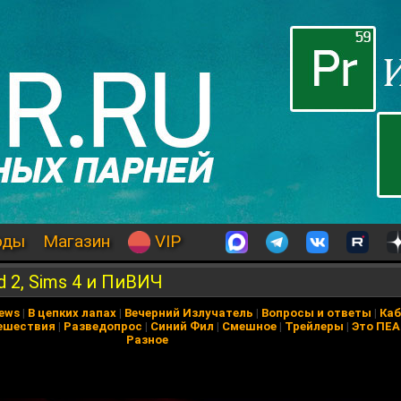
оды
Магазин
VIP
d 2, Sims 4 и ПиВИЧ
News
|
В цепких лапах
|
Вечерний Излучатель
|
Вопросы и ответы
|
Каб
ешествия
|
Разведопрос
|
Синий Фил
|
Смешное
|
Трейлеры
|
Это ПЕ
Разное