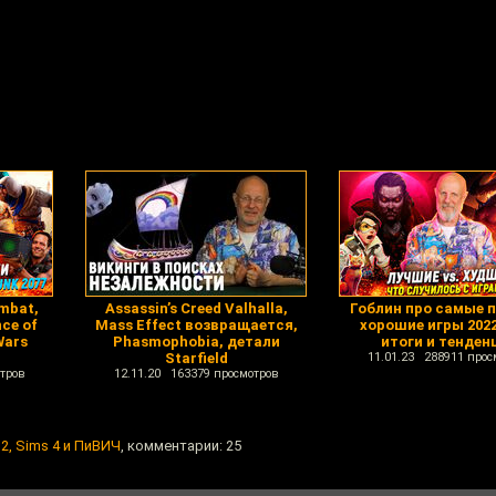
mbat,
Assassin’s Creed Valhalla,
Гоблин про самые п
nce of
Mass Effect возвращается,
хорошие игры 2022
Wars
Phasmophobia, детали
итоги и тенден
Starfield
11.01.23 288911 прос
тров
12.11.20 163379 просмотров
2, Sims 4 и ПиВИЧ
, комментарии: 25