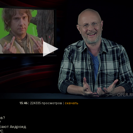
15:46
|
224335 просмотров
|
скачать
ов?
?
асают Андроид.
РС.