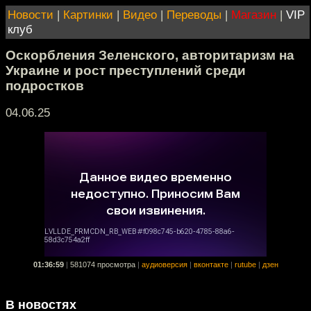
Новости
|
Картинки
|
Видео
|
Переводы
|
Магазин
|
VIP
клуб
Оскорбления Зеленского, авторитаризм на
Украине и рост преступлений среди
подростков
04.06.25
01:36:59
|
581074 просмотра
|
аудиоверсия
|
вконтакте
|
rutube
|
дзен
В новостях