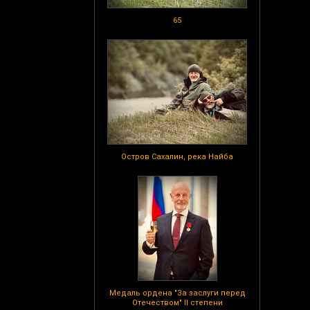
65
Остров Сахалин, река Найба
Медаль ордена "За заслуги перед
Отечеством" II степени