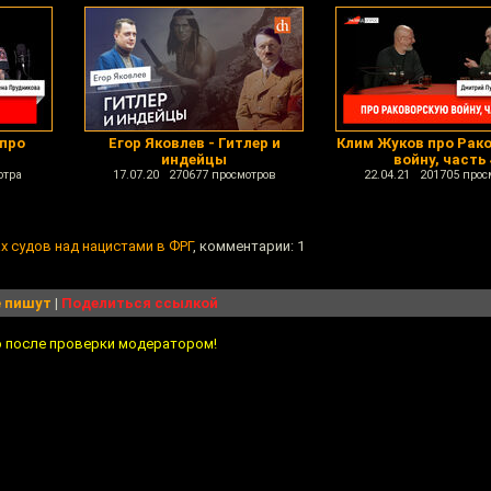
 про
Егор Яковлев - Гитлер и
Клим Жуков про Рак
индейцы
войну, часть 
отра
17.07.20 270677 просмотров
22.04.21 201705 прос
х судов над нацистами в ФРГ
, комментарии: 1
 пишут
|
Поделиться ссылкой
о после проверки модератором!