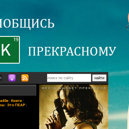
а40к
|
Книги
|
ры
|
Это ПЕАР
|