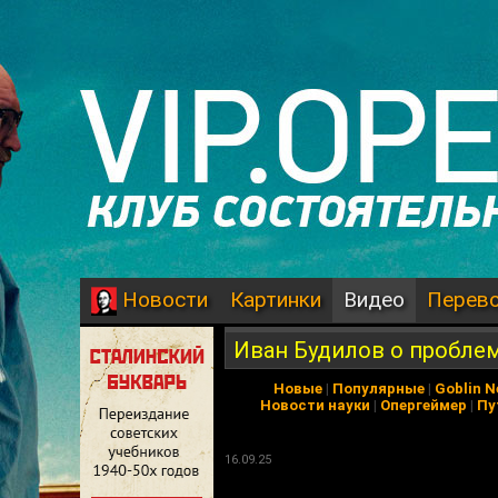
Картинки
Видео
Перев
Новости
Иван Будилов о проблем
Новые
|
Популярные
|
Goblin 
Новости науки
|
Опергеймер
|
Пу
16.09.25