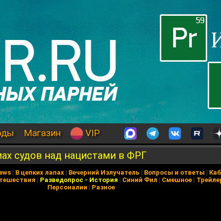
оды
Магазин
VIP
ах судов над нацистами в ФРГ
News
|
В цепких лапах
|
Вечерний Излучатель
|
Вопросы и ответы
|
Каб
тешествия
|
Разведопрос
-
История
|
Синий Фил
|
Смешное
|
Трейле
Персоналии
|
Разное