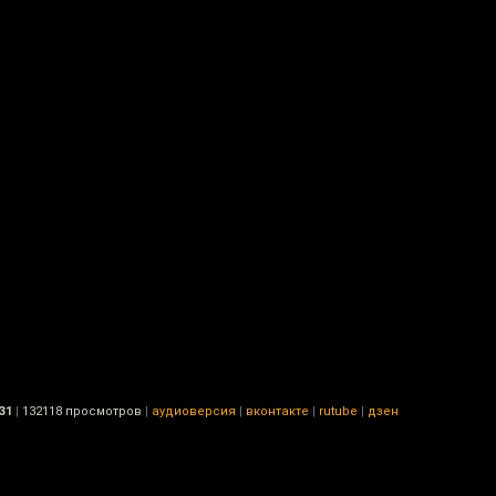
31
|
132118 просмотров
|
аудиоверсия
|
вконтакте
|
rutube
|
дзен