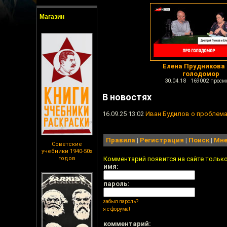
Магазин
Елена Прудникова
голодомор
30.04.18 169002 просм
В новостях
16.09.25 13:02
Иван Будилов о проблема
Правила
|
Регистрация
|
Поиск
|
Мне
Советские
учебники 1940-50х
годов
Комментарий появится на сайте тольк
имя:
пароль:
забыл пароль?
я с форума!
комментарий: