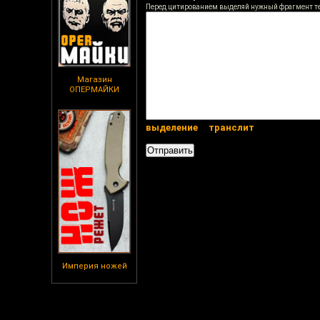
Перед цитированием выделяй нужный фрагмент т
Магазин
ОПЕРМАЙКИ
выделение
транслит
Империя ножей