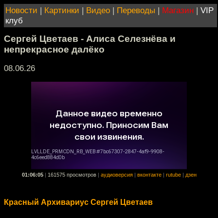
Новости
|
Картинки
|
Видео
|
Переводы
|
Магазин
|
VIP
клуб
Сергей Цветаев - Алиса Селезнёва и
непрекрасное далёко
08.06.26
01:06:05
|
161575 просмотров
|
аудиоверсия
|
вконтакте
|
rutube
|
дзен
Красный Архивариус Сергей Цветаев