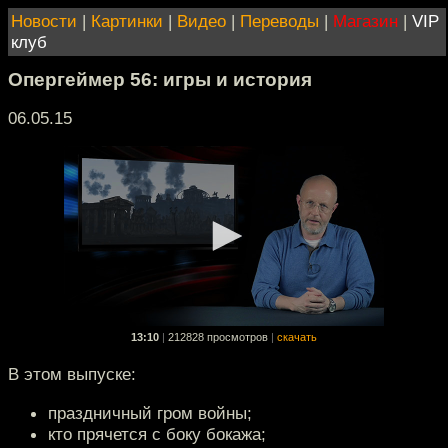
Новости
|
Картинки
|
Видео
|
Переводы
|
Магазин
|
VIP
клуб
Опергеймер 56: игры и история
06.05.15
13:10
|
212828 просмотров
|
скачать
В этом выпуске:
праздничный гром войны;
кто прячется с боку бокажа;