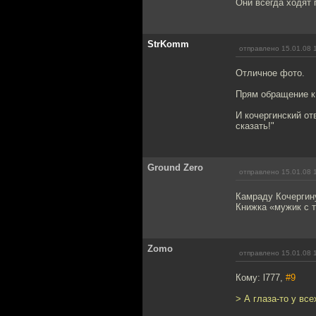
Они всегда ходят 
StrKomm
отправлено 15.01.08 
Отличное фото.
Прям обращение к
И кочергинский отв
сказать!"
Ground Zero
отправлено 15.01.08 
Камраду Кочергин
Книжка «мужик с 
Zomo
отправлено 15.01.08 
Кому: l777,
#9
> А глаза-то у все