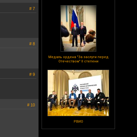
# 7
# 8
Медаль ордена "За заслуги перед
Отечеством" II степени
# 9
# 10
РВИО