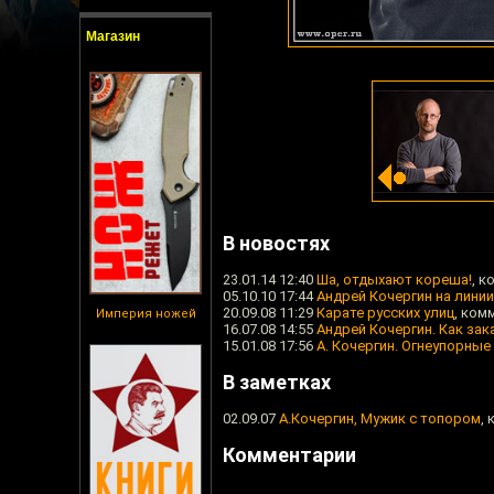
Магазин
В новостях
23.01.14 12:40
Ша, отдыхают кореша!
, к
05.10.10 17:44
Андрей Кочергин на линии
20.09.08 11:29
Карате русских улиц
, ком
Империя ножей
16.07.08 14:55
Андрей Кочергин. Как зака
15.01.08 17:56
А. Кочергин. Огнеупорны
В заметках
02.09.07
А.Кочергин, Мужик с топором
,
Комментарии