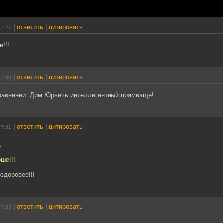
|
ответить
|
цитировать
17:27
!!!
|
ответить
|
цитировать
17:30
сравнении. Дим Юрьичь интеллигентный прямваще!
|
ответить
|
цитировать
17:31
1
ше!!!
оздоровее!!!
|
ответить
|
цитировать
17:33