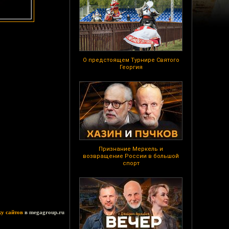
О предстоящем Турнире Святого
Георгия
Признание Меркель и
возвращение России в большой
спорт
ку сайтов
в megagroup.ru