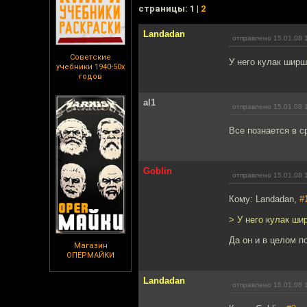
cтраницы: 1 |
2
Landadan
отправлено 15.01.08 
Советские
У него кулак ширше
учебники 1940-50х
годов
al1
отправлено 15.01.08 
Все познается в 
Goblin
отправлено 15.01.08 
Кому: Landadan,
#
> У него кулак шир
Да он и в целом п
Магазин
ОПЕРМАЙКИ
Landadan
отправлено 15.01.08 