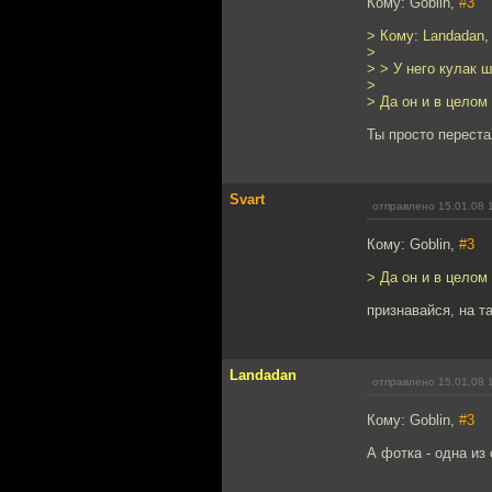
Кому: Goblin,
#3
> Кому: Landadan
>
> > У него кулак ш
>
> Да он и в целом 
Ты просто переста
Svart
отправлено 15.01.08 
Кому: Goblin,
#3
> Да он и в целом 
признавайся, на т
Landadan
отправлено 15.01.08 
Кому: Goblin,
#3
А фотка - одна из