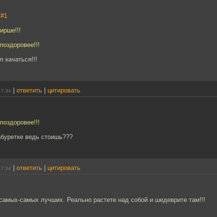
,
#1
ирше!!!
поздоровее!!!
л качаться!!!
|
ответить
|
цитировать
17:34
поздоровее!!!
абуретке ведь стоишь???
|
ответить
|
цитировать
17:34
 самых-самых лучших. Реально растете над собой и шедеврите там!!!