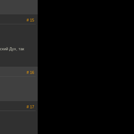
# 15
ский Дух, так
# 16
# 17