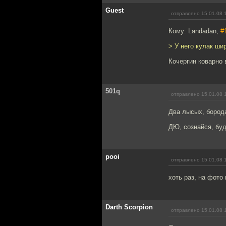
Guest
отправлено 15.01.08 
Кому: Landadan,
#
> У него кулак шир
Кочергин коварно 
501q
отправлено 15.01.08 
Два лысых, борода
ДЮ, сознайся, буд
pooi
отправлено 15.01.08 
хоть раз, на фото
Darth Scorpion
отправлено 15.01.08 