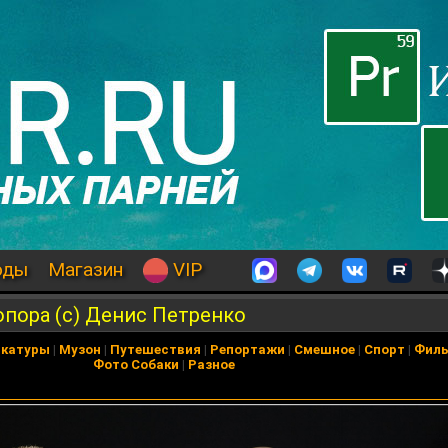
оды
Магазин
VIP
опора (c) Денис Петренко
икатуры
|
Музон
|
Путешествия
|
Репортажи
|
Смешное
|
Спорт
|
Фил
Фото Собаки
|
Разное