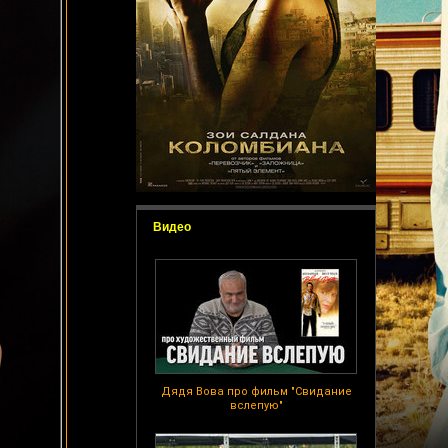
Видео
Дядя Вова про фильм "Свидание
вслепую"