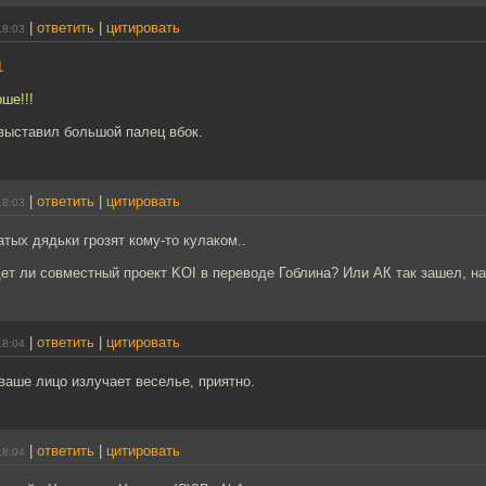
|
ответить
|
цитировать
18:03
1
ше!!!
выставил большой палец вбок.
|
ответить
|
цитировать
18:03
тых дядьки грозят кому-то кулаком..
ет ли совместный проект KOI в переводе Гоблина? Или АК так зашел, н
|
ответить
|
цитировать
18:04
 ваше лицо излучает веселье, приятно.
|
ответить
|
цитировать
18:04