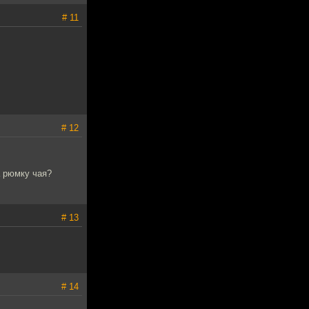
# 11
# 12
а рюмку чая?
# 13
# 14