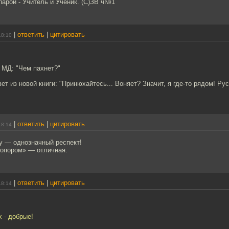
парой - Учитель и Ученик. (С)ЗВ ч№1
|
ответить
|
цитировать
18:10
 МД: "Чем пахнет?"
ет из новой книги: "Принюхайтесь... Воняет? Значит, я где-то рядом! Рус
|
ответить
|
цитировать
18:14
у — однозначный респект!
топором» — отличная.
|
ответить
|
цитировать
18:14
х - добрые!