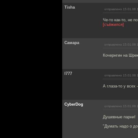
Tisha
отправлено 15.01.08 
Че-то как-то, не п
[съёжился]
Самара
отправлено 15.01.08 
Кочернгин на Шрек
l777
отправлено 15.01.08 
А глаза-то у всех 
CyberDog
отправлено 15.01.08 
Душевные парни!
"Думать надо о до