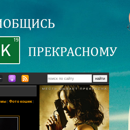
ьмы
|
Фото кошек
|