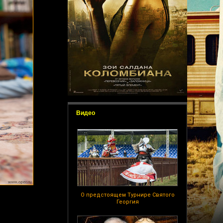
Видео
О предстоящем Турнире Святого
Георгия