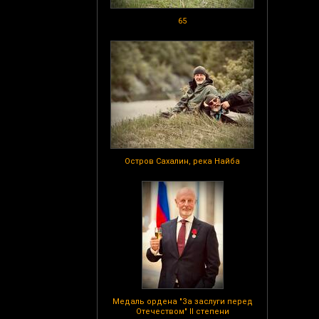
65
Остров Сахалин, река Найба
Медаль ордена "За заслуги перед
Отечеством" II степени