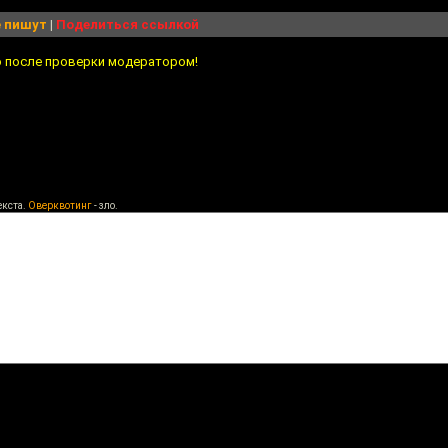
 пишут
|
Поделиться ссылкой
о после проверки модератором!
екста.
Оверквотинг
- зло.