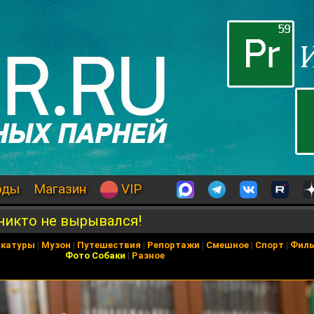
оды
Магазин
VIP
 никто не вырывался!
икатуры
|
Музон
|
Путешествия
|
Репортажи
|
Смешное
|
Спорт
|
Фил
Фото Собаки
|
Разное