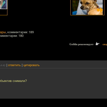
мары
, комментарии: 189
комментарии: 180
Goblin рекомендует
соз
|
ответить
|
цитировать
14:42
объектив снимали?