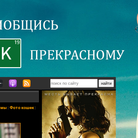
ьмы
|
Фото кошек
|