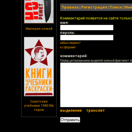
Правила
|
Регистрация
|
Поиск
|
Мне
Комментарий появится на сайте тольк
имя:
Империя ножей
пароль:
забыл пароль?
я с форума!
комментарий:
Перед цитированием выделяй нужный фрагмент т
Советские
учебники 1940-50х
годов
выделение
транслит