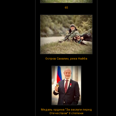
65
Остров Сахалин, река Найба
Медаль ордена "За заслуги перед
Отечеством" II степени