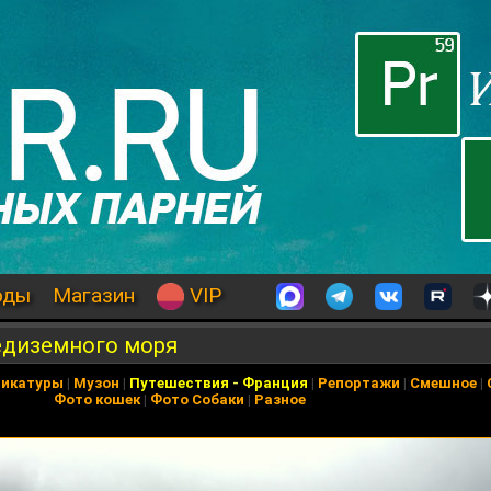
оды
Магазин
VIP
едиземного моря
рикатуры
|
Музон
|
Путешествия
-
Франция
|
Репортажи
|
Смешное
|
Фото кошек
|
Фото Собаки
|
Разное