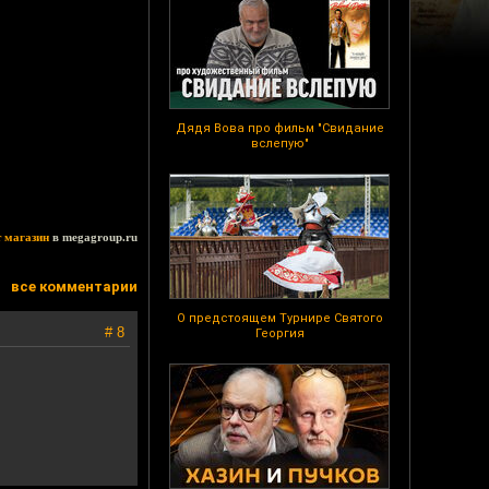
Дядя Вова про фильм "Свидание
вслепую"
т магазин
в megagroup.ru
все комментарии
О предстоящем Турнире Святого
# 8
Георгия