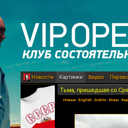
Картинки
Видео
Перев
Новости
Тьма, пришедшая со Ср
Новые
|
English
|
Goblin
|
Игры
|
Ка