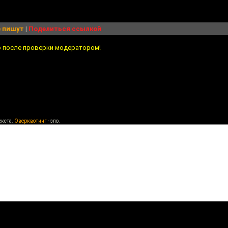
 пишут
|
Поделиться ссылкой
о после проверки модератором!
екста.
Оверквотинг
- зло.