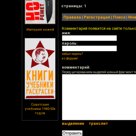
cтраницы: 1
Правила
|
Регистрация
|
Поиск
|
Мне
Комментарий появится на сайте тольк
Империя ножей
имя:
пароль:
забыл пароль?
я с форума!
комментарий:
Перед цитированием выделяй нужный фрагмент т
Советские
учебники 1940-50х
годов
выделение
транслит