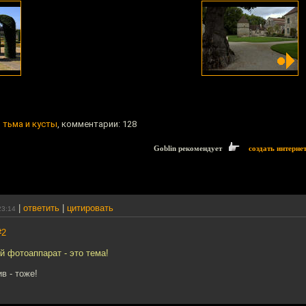
 тьма и кусты
, комментарии: 128
Goblin рекомендует
создать интерне
|
ответить
|
цитировать
23:14
#2
й фотоаппарат - это тема!
в - тоже!