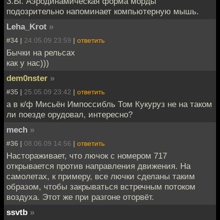
З.Ы. Аэродинамическая форма морды
подозрительно напоминает компьютерную мышь.
Leha_Krot
»
#34 |
24.05.09 23:59
|
ответить
Бычки на рельсах
как у нас)))
dem0nster
»
#35 |
25.05.09 23:42
|
ответить
а в к/ф Мисьён Импоссибль Том Кукуруз не на таком
ли поезде орудовал, интересно?
mech
»
#36 |
08.06.09 14:56
|
ответить
Настораживает, что лючок с номером 717
открывается против направления движения. На
самолетах, к примеру, все лючки сделаны таким
образом, чтобы закрываться встречным потоком
воздуха. Этот же при разгоне оторвёт.
ssvtb
»