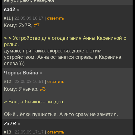
не убирают, наверно!
sad2
»
#11 |
22.05.09 16:17
|
ответить
Кому: Zx7R,
#7
> > Устройство для отодвигания Анны Карениной с
рельс.
думаю, при таких скоростях даже с этим
устройством, Анна останется справа, а Каренина
слева )))
Чорны Война
»
#12 |
22.05.09 16:51
|
ответить
Кому: Янычар,
#3
> Бля, а бычков - пиздец.
Ой-ё...ёлки пушистые. А я-то сразу не заметил.
Zx7R
»
#13 |
22.05.09 17:17
|
ответить