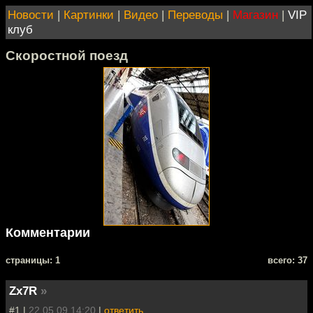
Новости
|
Картинки
|
Видео
|
Переводы
|
Магазин
|
VIP
клуб
Скоростной поезд
Комментарии
cтраницы: 1
всего: 37
Zx7R
»
#1 |
22.05.09 14:20
|
ответить