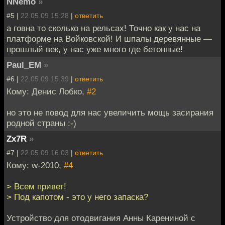
NNemo
»
#5 |
22.05.09 15:28
|
ответить
а говна то сколько на рельсах! Точно как у нас на
платформе на Войковской! И шпалы деревянные —
прошлый век, у нас уже много где бетонные!
Paul_EM
»
#6 |
22.05.09 15:39
|
ответить
Кому: Денис Лобко,
#2
но это не повод для нас увеличить мощь засирания
родной страны :-)
Zx7R
»
#7 |
22.05.09 16:03
|
ответить
Кому: w-2010,
#4
> Всем привет!
> Под капотом - это у него запаска?
Устройство для отодвигания Анны Карениной с