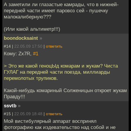
А заметили ли глазастые камрады, что в нижней-
передней части имеет паровоз сей - пушечку
малокалиберную???
(Или какой альтиметр!!!)
boondocksaint
»
#14 |
22.05.09 17:50
|
ответить
Кому: Zx7R,
#1
> Это же какой геноцЫд комарам и жукам? Чиста
ГУЛАГ на передней части поезда, миллиарды
перемолотых трупиков.
Какой-нибудь комариный Солженицын откроет жукам
Правду!!!
ssvtb
»
#15 |
22.05.09 18:48
|
ответить
Мой вистибулярный аппарат воспринял
фотографию как издевательство над собой и не