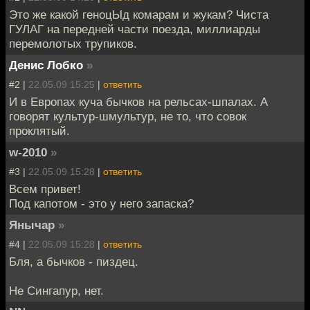
Это же какой геноцЫд комарам и жукам? Чиста
ГУЛАГ на передней части поезда, миллиарды
перемолотых трупиков.
Денис Лобко
»
#2 |
22.05.09 15:25
|
ответить
И в Европах куча бычков на рельсах-шпалах. А
говорят культур-шмультур, не то, что совок
проклятый.
w-2010
»
#3 |
22.05.09 15:28
|
ответить
Всем привет!
Под капотом - это у него запаска?
Янычар
»
#4 |
22.05.09 15:28
|
ответить
Бля, а бычков - пиздец.
Не Сингапур, нет.