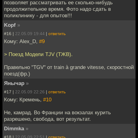
позволяет рассматривать ее сколько-нибудь
продолжительное время. Фото надо сдать в
поликлинику - для опытов!!!
Kopf
»
#16 |
22.05.09 19:44
|
ответить
Кому: Alex_D,
#9
> Поезд Модели TJV (ТЖВ).
Правельно "TGV" от train à grande vitesse, скоростной
поезд(фр.)
Янычар
»
#17 |
22.05.09 22:26
|
ответить
Кому: Кремень,
#10
Не, камрад. Во Франции на вокзалах курить
разрешено, свобода, вот результат.
Dimmka
»
#18 |
22.05.09 22:51
|
ответить