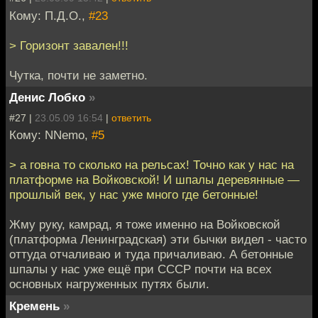
Кому: П.Д.О.,
#23
> Горизонт завален!!!
Чутка, почти не заметно.
Денис Лобко
»
#27 |
23.05.09 16:54
|
ответить
Кому: NNemo,
#5
> а говна то сколько на рельсах! Точно как у нас на
платформе на Войковской! И шпалы деревянные —
прошлый век, у нас уже много где бетонные!
Жму руку, камрад, я тоже именно на Войковской
(платформа Ленинградская) эти бычки видел - часто
оттуда отчаливаю и туда причаливаю. А бетонные
шпалы у нас уже ещё при СССР почти на всех
основных нагруженных путях были.
Кремень
»