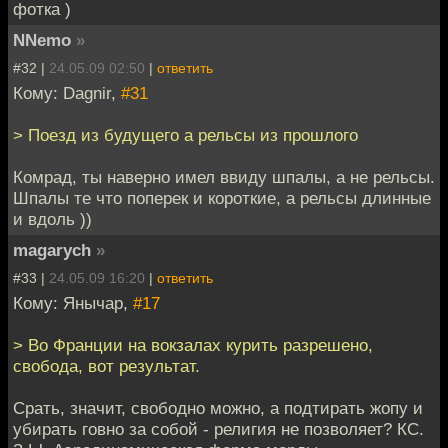
фотка )
NNemo
»
#32 |
24.05.09 02:50
|
ответить
Кому: Dagnir,
#31
> Поезд из будущего а рельсы из прошлого
Комрад, ты наверно имел ввиду шпалы, а не рельсы.
Шпалы те что поперек и короткие, а рельсы длинные
и вдоль ))
magarych
»
#33 |
24.05.09 16:20
|
ответить
Кому: Янычар,
#17
> Во Франции на вокзалах курить разрешено,
свобода, вот результат.
Срать, значит, свободно можно, а подтирать жопу и
убирать говно за собой - религия не позволяет? КС.