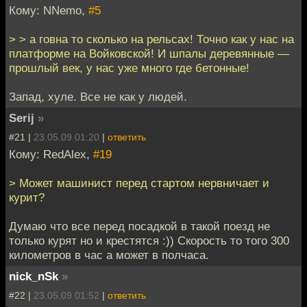
Кому: NNemo,
#5
> > а говна то сколько на рельсах! Точно как у нас на
платформе на Войковской! И шпалы деревянные —
прошлый век, у нас уже много где бетонные!
Запад, хуле. Все не как у людей.
Serij
»
#21 |
23.05.09 01:20
|
ответить
Кому: RedAlex,
#19
> Может машинист перед стартом нервничает и
курит?
Думаю что все перед посадкой в такой поезд не
только курят но и крестятся :)) Скорость то того 300
километров в час а может в полчаса.
nick_nSk
»
#22 |
23.05.09 01:52
|
ответить