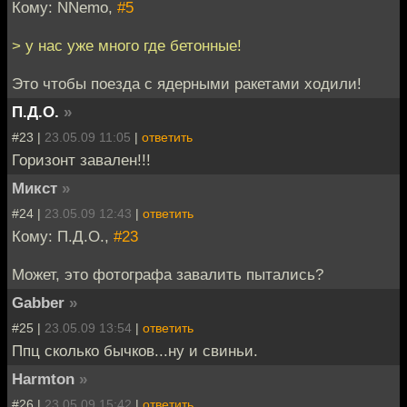
Кому: NNemo,
#5
> у нас уже много где бетонные!
Это чтобы поезда с ядерными ракетами ходили!
П.Д.О.
»
#23 |
23.05.09 11:05
|
ответить
Горизонт завален!!!
Микст
»
#24 |
23.05.09 12:43
|
ответить
Кому: П.Д.О.,
#23
Может, это фотографа завалить пытались?
Gabber
»
#25 |
23.05.09 13:54
|
ответить
Ппц сколько бычков...ну и свиньи.
Harmton
»
#26 |
23.05.09 15:42
|
ответить