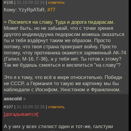
#106 |
31.10.09 22:26
|
ответить
Кому: YzyRpAToR,
#77
> Посмелся на славу. Туда и дорога пидарасам.
Может быть, но не забывай, что с точки зрения
другого индивидуума пидорасом можешь оказаться
ты и тебя вздёрнут таким же образом. Просто
потому, что твоя страна проиграет войну. Просто
потому, чтоу противника окажется заряженный АК-74
(Галил, М-16, Г-36), а у тебя нет. Ты готов к этому?
Так же будешь смеяться и веселиться "на славу"?
Это я к тому, что всё в мире относительно. Победи
не СССР, а Германия то такую же картинку мы бы
наблюдали с Иосифом, Уинстоном и Франклином.
asscold
»
#107 |
31.10.09 22:26
|
ответить
[догадывается]
А у них у всех стилист один и тот-же, галстуки