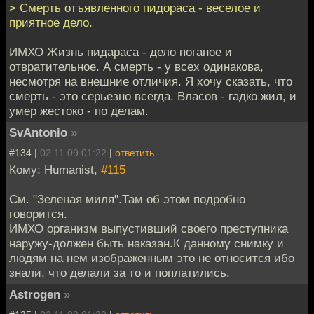
> Смерть отъявленного пидораса - веселое и
приятное дело.
ИМХО Жизнь пидараса - дело поганое и
отвратительное. А смерть - у всех одинакова,
несмотря на внешние отличия. Я хочу сказать, что
смерть - это серьезно всегда. Власов - гадко жил, и
умер жестоко - по делам.
SvAntonio
»
#134 |
02.11.09 01:22
|
ответить
Кому: Humanist,
#115
См. "Зеленая миля".Там об этом подробно
говорится.
ИМХО организм выпустивший своего преступника
наружу-должен быть наказан.К данному снимку и
людям на нем изображенным это не относится ибо
знали, что делали за то и поплатились.
Astrogen
»