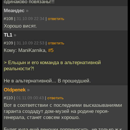
одинаково повязаны!!!
Меандес
»
#108 |
31.10.09 22:34
|
ответить
Хорошо висят.
TL1
»
#109 |
31.10.09 22:53
|
ответить
Кому: ManiKarnika,
#5
> Ельцын и его команда в альтернативной
реальности?!
Не в альтернативной... В прошедшей.
Oldpenek
»
#110 |
01.11.09 00:43
|
ответить
Вот в соответствии с последними высказываниями
гаранта создадут дом-музей на родине героя-
генерала, станет совсем хорошо.
Будет куда ещё веночки поприносить, не только ж к