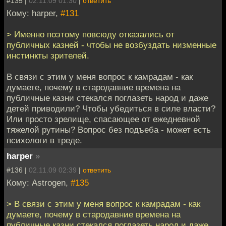
#135 |
02.11.09 01:30
|
ответить
Кому: harper,
#131
> Именно поэтому повсюду отказались от
публичных казней - чтобы не возбуздать низменные
инстинкты зрителей.
В связи с этим у меня вопрос к камрадам - как
думаете, почему в стародавние времена на
публичные казни стекался поглазеть народ и даже
детей приводили? Чтобы убедиться в силе власти?
Или просто зрелище, спасающее от ежедневной
тяжелой рутины? Вопрос без подъеба - может есть
психологи в треде.
harper
»
#136 |
02.11.09 02:39
|
ответить
Кому: Astrogen,
#135
> В связи с этим у меня вопрос к камрадам - как
думаете, почему в стародавние времена на
публичные казни стекался поглазеть народ и даже