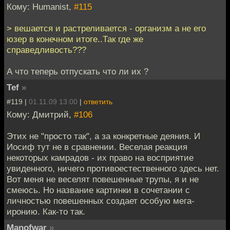
Кому: Humanist,
#115
> вешается и растреливается - организм а не его
юзер в конечном итоге..Так где же
справедливость???
А что теперь отпускать что ли их ?
Tef
»
#119 |
01.11.09 13:00
|
ответить
Кому: Дмитрий,
#106
Этих не "просто так", а за конкретные деяния. И
Иосиф тут не в сравнении. Веселая реакция
некоторых камрадов - их право на восприятие
увиденного, ничего противоестественного здесь нет.
Вот меня не веселят повешенные трупы, я и не
смеюсь. Но название картинки в сочетании с
личностью повешенных создает особую мега-
иронию. Как-то так.
Manofwar
»