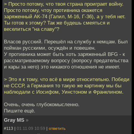
> Просто потому, что твоя страна проиграет войну.
Просто потому, чтоу противника окажется
заряженный АК-74 (Галил, М-16, Г-36), а у тебя нет.
Ты готов к этому? Так же будешь смеяться и
веселиться "на славу"?
Власов русский. Перешёл на службу к немцам. Был
пойман русскими, осуждён и повешен.
У противника может быть хоть заряженный BFG - к
рассматриваемому вопросу (вопросу предательства
и кары за него) это никакого отношения не имеет.
> Это я к тому, что всё в мире относительно. Победи
не СССР, а Германия то такую же картинку мы бы
наблюдали с Иосифом, Уинстоном и Франклином.
Очень, очень глубокомысленно.
Пишите ещё.
Gray MS
»
#113 |
01.11.09 10:59
|
ответить