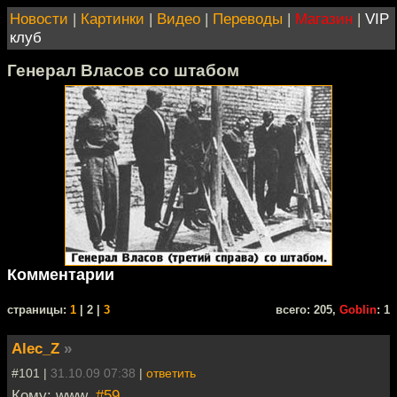
Новости
|
Картинки
|
Видео
|
Переводы
|
Магазин
|
VIP
клуб
Генерал Власов со штабом
Комментарии
cтраницы:
1
| 2 |
3
всего: 205,
Goblin
: 1
Alec_Z
»
#101 |
31.10.09 07:38
|
ответить
Кому: www,
#59