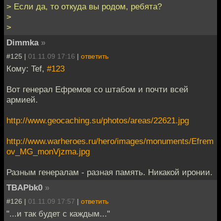
> Если да, то откуда вы родом, ребята?
>
>
Dimmka
»
#125 |
01.11.09 17:16
|
ответить
Кому: Tef,
#123
Вот генерал Ефремов со штабом и почти всей
армией.
http://www.geocaching.su/photos/areas/22621.jpg
http://www.warheroes.ru/hero/images/monuments/Efrem
ov_MG_monVjzma.jpg
Разным генералам - разная память. Никакой иронии.
TBAPbk0
»
#126 |
01.11.09 17:57
|
ответить
"...и так будет с каждым..."