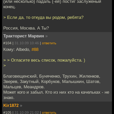
(или несколько) падаль (-ей) постиг заслуженый
конец.
> Если да, то откуда вы родом, ребята?
Россия, Москва. А Ты?
Тракторист Марвин
»
#104 |
31.10.09 10:46
|
ответить
Кому: Albedo,
#88
> > Огласите весь список, пожалуйста. )
>
Благовещенский, Буняченко, Трухин, Жиленков,
Зверев, Закутный, Корбуков, Малышкин, Шатов,
Мальцев, Меандров.
Может кого и забыл. Кто из них кто на качельках - не
знаю.
Kir1872
»
#105 |
31.10.09 21:02
|
ответить