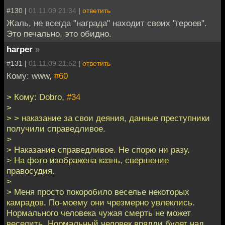
#130 |
01.11.09 21:34
|
ответить
Жаль, не всегда "награда" находит своих "героев".
Это печально, это обидно.
harper
»
#131 |
01.11.09 21:52
|
ответить
Кому: www,
#60
> Кому: Dobro,
#34
>
> > наказание за свои деяния, данные преступники
получили справедливое.
>
> Наказание справедливое. Не спорю ни разу.
> На фото изображена казнь, свершение
правосудия.
>
> Меня просто покоробило веселье некоторых
камрадов. По-моему они чрезмерно увлеклись.
Нормального человека чужая смерть не может
веселить. Нормальный человек врядли будет над