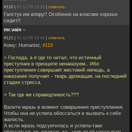
#120 |
01.11.09 13:28
|
ответить
Галстук им впору!! Особенно на власове хорошо
сидит!!
mr.vain
»
#121 |
01.11.09 13:42
|
ответить
Кому: Humanist,
#115
> Господа, а я где то читал, что истинный
преступник в принципе ненаказуем.. Ибо
преступления совершает жестокий нелюдь, а
наказание получает - тварь дрожащая, на последней
стадии стресса.
> Так где же справедливость???
Валите мразь в момент совершения преступления.
Чтобы она не успела обоссаться и вызвать к себе
жалость.
А если мразь подсуетилась и успела-таки
обоссаться, то, конечно, да - нельзя её наказывать.