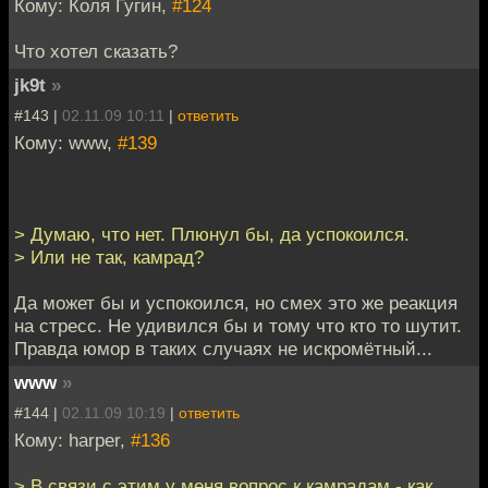
Кому: Коля Гугин,
#124
Что хотел сказать?
jk9t
»
#143 |
02.11.09 10:11
|
ответить
Кому: www,
#139
> Думаю, что нет. Плюнул бы, да успокоился.
> Или не так, камрад?
Да может бы и успокоился, но смех это же реакция
на стресс. Не удивился бы и тому что кто то шутит.
Правда юмор в таких случаях не искромётный...
www
»
#144 |
02.11.09 10:19
|
ответить
Кому: harper,
#136
> В связи с этим у меня вопрос к камрадам - как