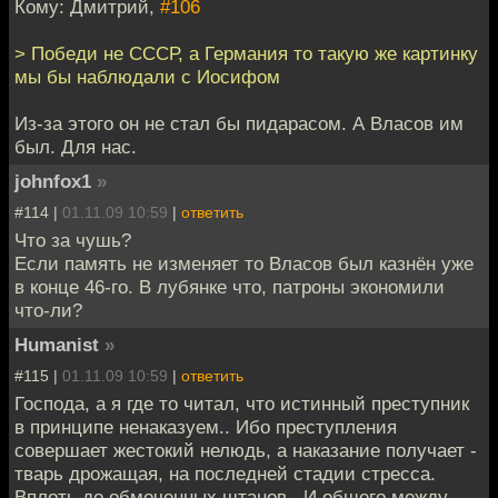
Кому: Дмитрий,
#106
> Победи не СССР, а Германия то такую же картинку
мы бы наблюдали с Иосифом
Из-за этого он не стал бы пидарасом. А Власов им
был. Для нас.
johnfox1
»
#114 |
01.11.09 10:59
|
ответить
Что за чушь?
Если память не изменяет то Власов был казнён уже
в конце 46-го. В лубянке что, патроны экономили
что-ли?
Humanist
»
#115 |
01.11.09 10:59
|
ответить
Господа, а я где то читал, что истинный преступник
в принципе ненаказуем.. Ибо преступления
совершает жестокий нелюдь, а наказание получает -
тварь дрожащая, на последней стадии стресса.
Вплоть до обмоченных штанов.. И общего между