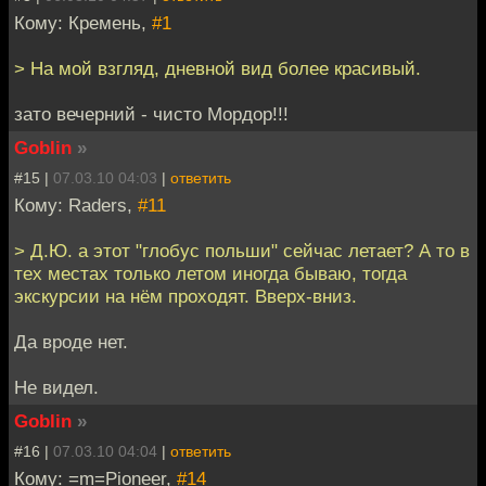
Кому: Кремень,
#1
> На мой взгляд, дневной вид более красивый.
зато вечерний - чисто Мордор!!!
Goblin
»
#15 |
07.03.10 04:03
|
ответить
Кому: Raders,
#11
> Д.Ю. а этот "глобус польши" сейчас летает? А то в
тех местах только летом иногда бываю, тогда
экскурсии на нём проходят. Вверх-вниз.
Да вроде нет.
Не видел.
Goblin
»
#16 |
07.03.10 04:04
|
ответить
Кому: =m=Pioneer,
#14