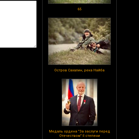
65
Остров Сахалин, река Найба
Медаль ордена "За заслуги перед
Отечеством" II степени