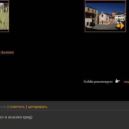
 Бьязио
Goblin рекомендует
соз
|
ответить
|
цитировать
01:06
ел в асасинз крид)