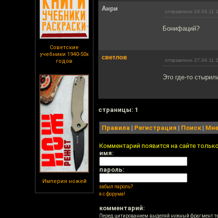
Анри
отправлено 24.04.11 
Бонифаций?
Советские
учебники 1940-50х
светлов
отправлено 27.04.11 
годов
Это где-то стырил
cтраницы: 1
Правила
|
Регистрация
|
Поиск
|
Мне
Комментарий появится на сайте тольк
имя:
пароль:
Империя ножей
забыл пароль?
я с форума!
комментарий:
Перед цитированием выделяй нужный фрагмент т