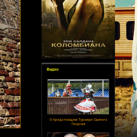
Видео
О предстоящем Турнире Святого
Георгия