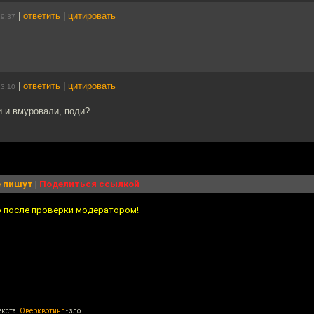
|
ответить
|
цитировать
19:37
|
ответить
|
цитировать
23:10
и и вмуровали, поди?
 пишут
|
Поделиться ссылкой
о после проверки модератором!
екста.
Оверквотинг
- зло.