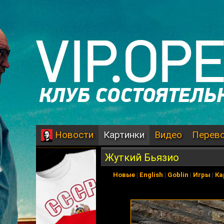
Картинки
Видео
Перев
Новости
Жуткий Бьязио
Новые
|
English
|
Goblin
|
Игры
|
Ка