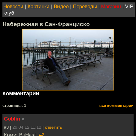
Новости
|
Картинки
|
Видео
|
Переводы
|
Магазин
|
VIP
клуб
Набережная в Сан-Франциско
Комментарии
cтраницы: 1
все комментарии
Goblin
»
#3 |
29.04.12 11:12
|
ответить
Кому: BuHast,
#2