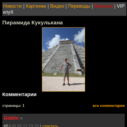
Новости
|
Картинки
|
Видео
|
Переводы
|
Магазин
|
VIP
клуб
Пирамида Кукулькана
Комментарии
cтраницы: 1
все комментарии
Goblin
»
#8 |
05.05.12 19:20
|
ответить