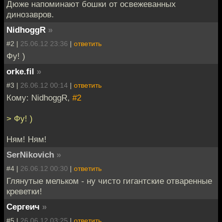
Дюже напоминают бошки от освежеванных
динозавров.
NidhoggR
»
#2 |
25.06.12 23:36
|
ответить
Фу! )
orke.fil
»
#3 |
26.06.12 00:14
|
ответить
Кому: NidhoggR,
#2
> Фу! )
Ням! Ням!
SerNikovich
»
#4 |
26.06.12 00:30
|
ответить
Глянутые мельком - ну чисто гигантские отваренные
креветки!
Сергеич
»
#5 |
26.06.12 03:25
|
ответить