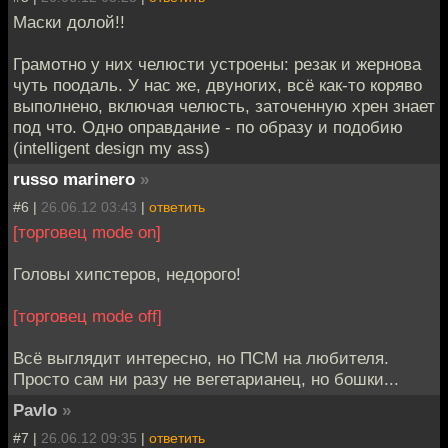
Маски долой!!
Грамотно у них челюсти устроены: резак и жернова
чуть поодаль. У нас же, двуногих, всё как-то коряво
выполнено, включая челюсть, заточенную хрен знает
под что. Одно оправдание - по образу и подобию
(intelligent design my ass)
russo marinero
»
#6 |
26.06.12 03:43
|
ответить
[торговец mode on]
Головы хипстеров, недорого!
[торговец mode off]
Всё выглядит интересно, но ПСМ на любителя.
Просто сам ни разу не вегетарианец, но бошки...
Pavlo
»
#7 |
26.06.12 09:35
|
ответить