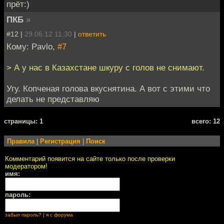
прёт:)
ПКБ
»
#12 |
29.06.12 11:30
|
ответить
Кому: Pavlo,
#7
> А у нас в Казахстане шкуру с голов не снимают.
Угу. Копченая голова вкуснятина. А вот с этими что
делать не представляю
cтраницы: 1
всего: 12
Правила
|
Регистрация
|
Поиск
Комментарий появится на сайте только после проверки
модератором!
имя:
пароль:
забыл пароль?
|
я с форума