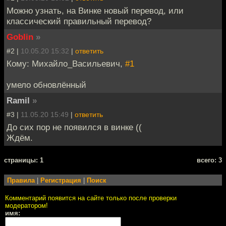
Можно узнать, на Винке новый перевод, или
классический правильный перевод?
Goblin
»
#2 |
10.05.20 15:32
|
ответить
Кому: Михайло_Васильевич,
#1
умело обновлённый
Ramil
»
#3 |
11.05.20 15:49
|
ответить
До сих пор не появился в винке ((
Ждём.
cтраницы: 1
всего: 3
Правила
|
Регистрация
|
Поиск
Комментарий появится на сайте только после проверки
модератором!
имя: