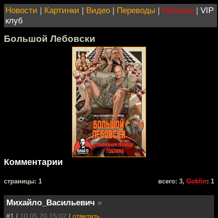
Новости
|
Картинки
|
Видео
|
Переводы
|
Магазин
|
VIP
клуб
Большой Лебовски
Комментарии
cтраницы: 1
всего: 3,
Goblin
: 1
Михайло_Васильевич
»
#1 |
10.05.20 15:02
|
ответить