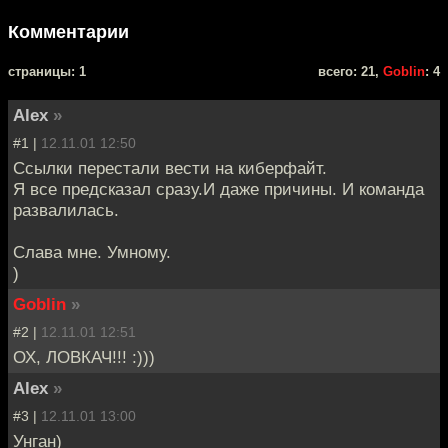
Комментарии
cтраницы: 1
всего: 21,
Goblin
: 4
Alex
»
#1 |
12.11.01 12:50
Ссылки перестали вести на киберфайт.
Я все предсказал сразу.И даже причины. И команда
развалилась.
Слава мне. Умному.
)
Goblin
»
#2 |
12.11.01 12:51
ОХ, ЛОВКАЧ!!! :)))
Alex
»
#3 |
12.11.01 13:00
Унган)