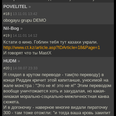
POVELITEL
»
#18 |
13.11.01 13:42
obogayu grupu DEMO
Nil-Bog
»
#19 |
14.11.01 14:12
Кстати о кино. Гоблин тебя тут казахи украли.
http://www.ct.kz/article.asp?IDArticle=18&Page=1
И говорят что ты MastX
HUDM
»
#20 |
14.08.07 23:33
Я глядел в крутом переводе - там(по переводу) в
конце Риддик кричит этой капитанше, уносимой на
жале монстра : "Это не я! это не я!" Этим переводом
вообще уничтожается хоть и захудалая, но какая-
никакая морально-социально-межличностная канва
сюжета.
И в догоночку - наверное многие видали пираточку
300 - там тоже отожгли: "и тогда ваша кровь закипит