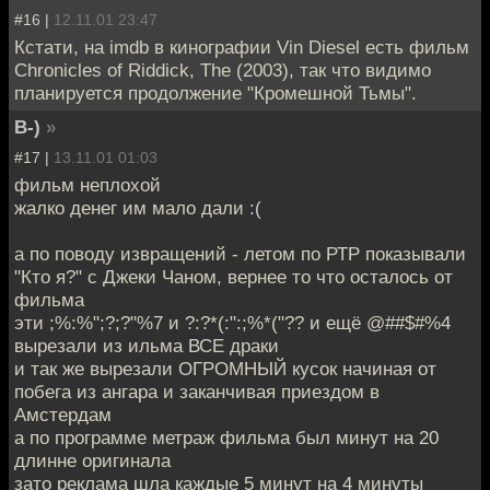
#16 |
12.11.01 23:47
Кстати, на imdb в кинографии Vin Diesel есть фильм
Chronicles of Riddick, The (2003), так что видимо
планируется продолжение "Кромешной Тьмы".
B-)
»
#17 |
13.11.01 01:03
фильм неплохой
жалко денег им мало дали :(
а по поводу извращений - летом по РТР показывали
"Кто я?" с Джеки Чаном, вернее то что осталось от
фильма
эти ;%:%";?;?"%7 и ?:?*(:":;%*("?? и ещё @##$#%4
вырезали из ильма ВСЕ драки
и так же вырезали ОГРОМНЫЙ кусок начиная от
побега из ангара и заканчивая приездом в
Амстердам
а по программе метраж фильма был минут на 20
длинне оригинала
зато реклама шла каждые 5 минут на 4 минуты