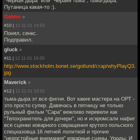
"Черная дыра" или "Чераня тьма", тьма-дыра.
Путаница какая-то :).
Goblin
»
#10 |
12.11.01 14:53
Понял, сенкс.
Подправил.
gluck
»
#11 |
12.11.01 15:05
http://www.stockholm.bonet.se/gotlund/crap/whyPlayQ3.
jpg
Maverick
»
#12 |
12.11.01 19:01
тьма-дыра эт все фигня. Вот какие мастера на ОРТ -
это просто супер. Давечась в пятницу не только
рульный фильм "Сара" вежливо перевели как
"Телохранитель для дочери", но и искромсали нафиг
все сценки коварного совращения крутого польского
спецназовца 16 летней лолиткой и прочие
"недостойные внимания" коварные сцены. Уроды. И