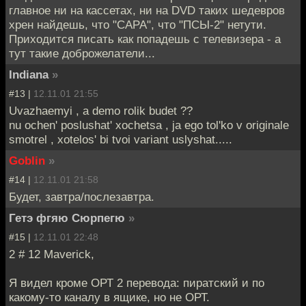
главное ни на кассетах, ни на DVD таких шедевров
хрен найдешь, что "САРА", что "ПСЫ-2" нетути.
Приходится писать как попадешь с телевизера - а
тут такие доброжелатели...
Indiana
»
#13 |
12.11.01 21:55
Uvazhaemyi , a demo rolik budet ??
nu ochen' poslushat' xochetsa , ja ego tol'ko v originale
smotrel , xotelos' bi tvoi variant uslyshat.....
Goblin
»
#14 |
12.11.01 21:58
Будет, завтра/послезавтра.
Гетэ фгяю Сюрпегю
»
#15 |
12.11.01 22:48
2 # 12 Maverick,
Я видел кроме ОРТ 2 перевода: пиратский и по
какому-то каналу в ящике, но не ОРТ.