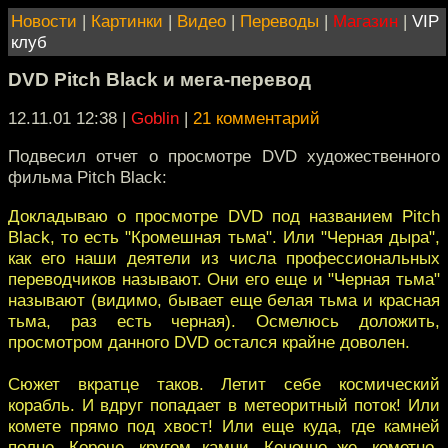
Новости
|
Картинки
|
Видео
|
Переводы
|
Магазин
|
VIP
клуб
DVD Pitch Black и мега-перевод
12.11.01 12:38
|
Goblin
|
21 комментарий
Подвесил отчет о просмотре DVD художественного
фильма Pitch Black:
Докладываю о просмотре DVD под названием Pitch
Black, то есть "Кромешная тьма". Или "Черная дыра",
как его наши деятели из числа профессиональных
переводчиков называют. Они его еще и "Черная тьма"
называют (видимо, бывает еще белая тьма и красная
тьма, раз есть черная). Осмелюсь доложить,
просмотром данного DVD остался крайне доволен.
Сюжет вкратце таков. Летит себе космический
корабль. И вдруг попадает в метеоритный поток! Или
комете прямо под хвост! Или еще куда, где камней
полно. Короче, кругом камни. Конечно же, кометно-