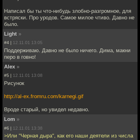
Написал бы ты что-нибудь злобно-разгромное, для
встряски. Про уродов. Самое милое чтиво. Давно не
было.
Light
»
#4 |
12.11.01 13:05
Поддерживаю. Давно не было ничего. Дима, макни
перо в говно!
Alex
»
#5 |
12.11.01 13:08
Рисунок
http://al-ex.fromru.com/karnegi.gif
Вроде старый, но увидел недавно.
Lom
»
#6 |
12.11.01 13:38
>Или "Черная дыра", как его наши деятели из числа