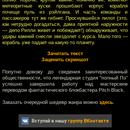
метеоритные куски прошибают корпус корабля
почище пуль из рэйлгана. И часть команды и
пассажиров тут же гибнет. Проснувшийся пилот (это,
как нетрудно догадаться, дама приятной наружности
— дело Рипли живет и побеждает!) обнаруживает, что
удары камней снесли звездолет с курса. Мало того —
корабль уже падает на какую-то планету.
Зачитать текст
Заценить скриншот
Попутно довожу до сведения заинтересованный
общественности, что легендарная студия "полный Пэ"
успешно завершила работу над мастерским
переводом фантастического блокбастера Pitch Black.
Заказать очередной шедевр жанра можно
здесь
.
Вступай в нашу
группу ВКонтакте