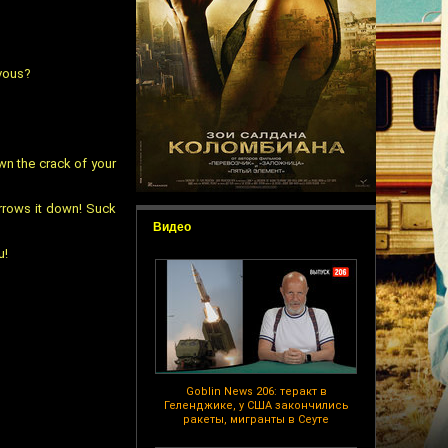
rvous?
own the crack of your
arrows it down! Suck
Видео
u!
Goblin News 206: теракт в
Геленджике, у США закончились
ракеты, мигранты в Сеуте