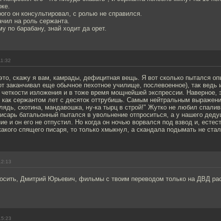
ке.
рого он консультировал, с ролью не справился.
ачил на роль сержанта.
му по барабану, знай ходит да орет.
11:32
это, скажу я вам, камрады, дефицитная вещь. Я вот сколько пытался оп
от заканчивал еще обычное пехотное училище, послевоенное), так ведь 
 четкости изложения и в тоже время мощнейшей экспрессии. Наверное, 
, как сержантом лет с десяток оттрубишь. Самым нейтральным выражен
блядь, скотина, мандавошка, ну-ка тырц в строй!" Жутко не любил спали
исарь батальонный пытался в увольнение отпроситься, а у нашего деду
ие и он его не отпустил. Но когда он ночью ворвался под взвод и, естес
акого спящего писаря, то только хмыкнул, а скандала подымать не стал
12:13
росить, Дмитрий Юрьевич, фильмы с твоим переводом только на ДВД ра
15:23