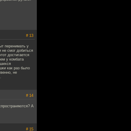
# 13
ыт перенимать у
и не смог добиться
этот достигается
ием у комбата
вшихся
шки как раз было
твенно, не
.
# 14
спространяются? А
# 15