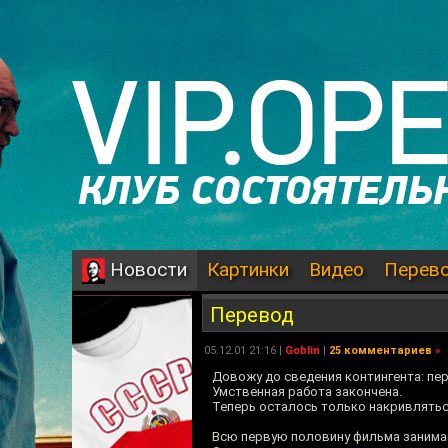
Картинки
Видео
Перев
Новости
Перевод
05.12.01 21:16 |
Goblin
|
25 комментариев
»
Довожу до сведения контингента: п
Умственная работа закончена.
Теперь осталось только накривлятьс
Всю первую половину фильма занима