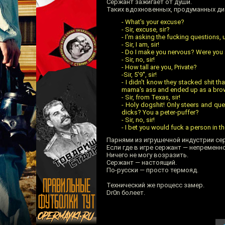
Сержант зажигает от души.
Таких вдохновенных, продуманных ди
- What's your excuse?
- Sir, excuse, sir?
- I'm asking the fucking questions,
- Sir, I am, sir!
- Do I make you nervous? Were you 
- Sir, no, sir!
- How tall are you, Private?
-Sir, 5'9'', sir!
- I didn't know they stacked shit t
mama's ass and ended up as a brown
- Sir, from Texas, sir!
- Holy dogshit! Only steers and qu
dicks? You a peter-puffer?
- Sir, no, sir!
- I bet you would fuck a person in t
Парнями из игрушечной индустрии се
Если где в игре сержант — непременно 
Ничего не могу возразить.
Сержант — настоящий.
По-русски — просто термояд.
Технический же процесс замер.
Dr0n болеет.