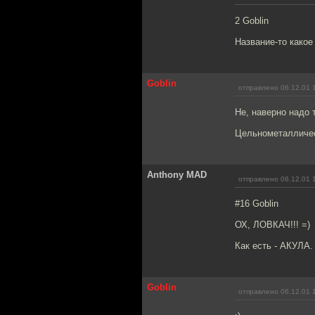
2 Goblin
Название-то какое
Goblin
отправлено 06.12.01 
Не, наверно надо 
Цельнометалличес
Anthony MAD
отправлено 06.12.01 
#16 Goblin
ОХ, ЛОВКАЧ!!! =)
Как есть - АКУЛА. 
Goblin
отправлено 06.12.01 