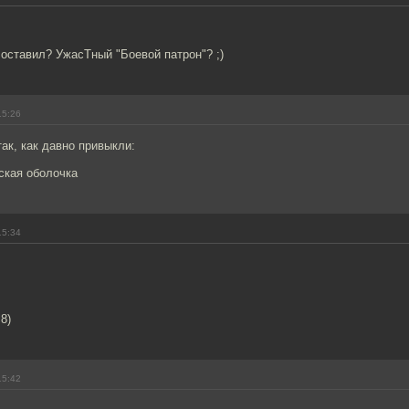
 оставил? УжасТный "Боевой патрон"? ;)
15:26
так, как давно привыкли:
кая оболочка
15:34
8)
15:42