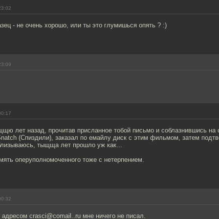
23:02
зец - не очень хорошо, или ты это глумишься опять ? :)
23:09
00:17
ыщщю лет назад, прочитав присланное тобой письмо и соблазнившись на
atch (Спиздили), заказал по емайлу диск с этим фильмом, затем подтв
близываюсь, тыщща лет прошло уж как...
память оперуполномоченного тоже с нетерпением.
00:32
 адресом crasci@comail..ru мне ничего не писал.