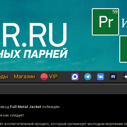
оды
Магазин
VIP
еревод
Full Metal Jacket
побеждён.
я как следует.
ет воспитательный процесс, который организует молодым морпехам с