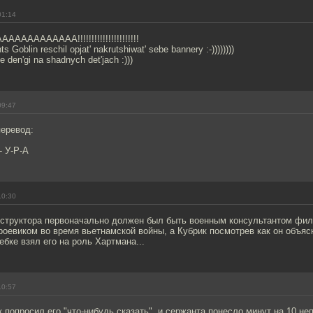
01:14
AAAAAAAA!!!!!!!!!!!!!!!!!!!!!!
Goblin reschil opjat' nakrutshiwat' sebe bannery :-))))))))
e den'gi na shadnych det'jach :)))
09:47
перевод:
- У-Р-А
10:30
структора первоначально должен был быть военным консультантом фильм
оевиком во время вьетнамской войны, а Кубрик посмотрев как он объяс
ебке взял его на роль Хартмана...
10:57
к попросил его "что-нибудь сказать", и сержанта понесло минут на 10 не