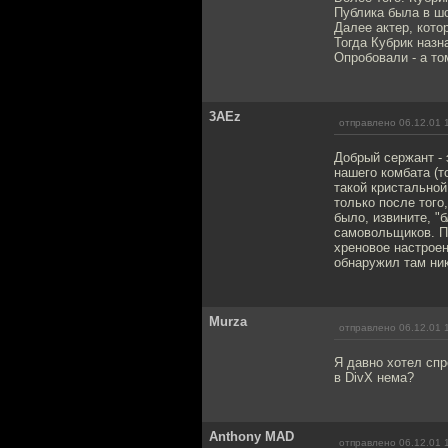
Публика была в шо
Далее актер, кото
Тогда Кубрик назн
Опробовали - а то
3AEz
отправлено 06.12.01 
Добрый сержант - 
нашего комбата (т
такой кристальной
только после того
было, извините, "
самовольщиков. П
хреновое настроен
обнаружил там ник
Murza
отправлено 06.12.01 
Я давно хотел сп
в DivX нема?
Anthony MAD
отправлено 06.12.01 