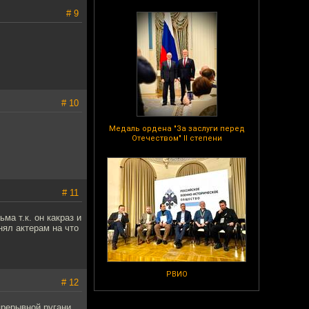
# 9
# 10
Медаль ордена "За заслуги перед
Отечеством" II степени
# 11
а т.к. он какраз и
нял актерам на что
РВИО
# 12
прерывной ругани.