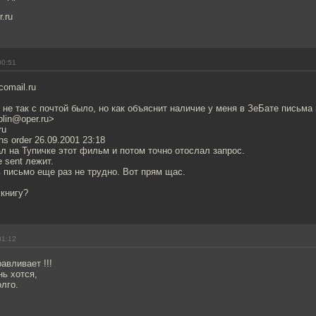
.ru
00:51
comail.ru
 не так с почтой было, но как объяснит наличие у меня в ЗеБате письма 
blin@oper.ru>
ru
ns order 26.09.2001 23:18
ал на Тупичке этот фильм и потом точно отослал запрос.
 sent лежит.
 письмо еще раз не трудно. Вот прям щас.
 книгу?
01:12
авливает !!!
ь хотся,
олго.