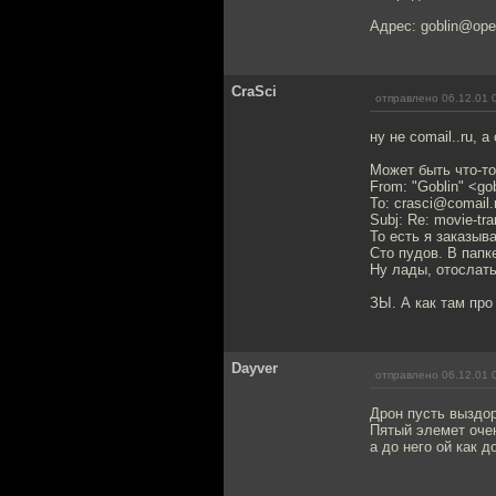
Адрес: goblin@oper
CraSci
отправлено 06.12.01 
ну не comail..ru, а 
Может быть что-то
From: "Goblin" <go
To: crasci@comail.
Subj: Re: movie-tra
То есть я заказыв
Сто пудов. В папке
Ну лады, отослать
ЗЫ. А как там про
Dayver
отправлено 06.12.01 
Дрон пусть выздор
Пятый элемет очен
а до него ой как д