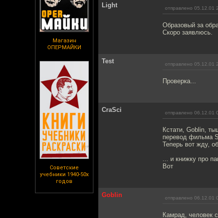
Light
отправлено 05.12.01 
Образовый за обра
Скоро заявлюсь.
Магазин
ОПЕРМАЙКИ
Test
отправлено 05.12.01 
Проверка...
CraSci
отправлено 06.12.01 
Кстати, Goblin, т
перевод фильма Sn
Теперь вот жду, о
... и книжку про 
Вот
Советские
учебники 1940-50х
годов
Goblin
отправлено 06.12.01 
Камрад, человек с