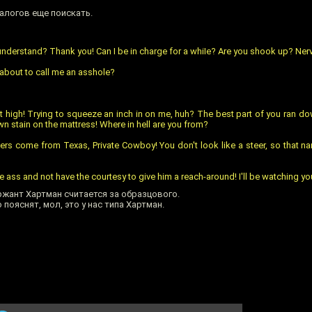
алогов еще поискать.
 understand? Thank you! Can I be in charge for a whiIe? Are you shook up? Ne
about to call me an asshole?
hat high! Trying to squeeze an inch in on me, huh? The best part of you ran d
 stain on the mattress! Where in hell are you from?
eers come from Texas, Private Cowboy! You don't look like a steer, so that n
he ass and not have the courtesy to give him a reach-around! I'll be watching yo
ржант Хартман считается за образцового.
пояснят, мол, это у нас типа Хартман.