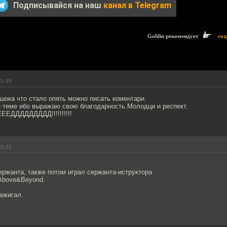
Подписывайся на наш
канал в Telegram
Goblin рекомендует
соз
21:35
 шока что стало опять можно писать коментари.
о теме ибо выражаю свою благодарность.Молодци и респект.
ДДДДДДДДД!!!!!!!!!!
22:31
ержанта, также потом играл сержанта-иструктора
 Above&Beyond.
ажигал.