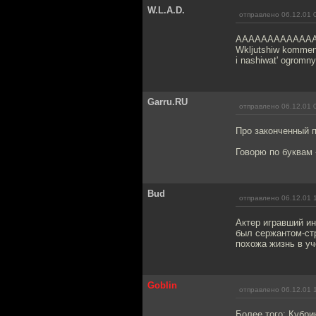
W.L.A.D.
отправлено 06.12.01 
AAAAAAAAAAAAAAAAA
Wkljutshiw komments 
i nashiwat' ogromny
Garru.RU
отправлено 06.12.01 
Про законченный 
Говорю по буквам 
Bud
отправлено 06.12.01 
Актер игравший ин
был сержантом-стр
похожа жизнь в уч
Goblin
отправлено 06.12.01 
Более того: Кубри