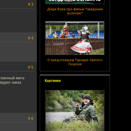
# 3
Дядя Вова про фильм "Свидание
вслепую"
# 4
О предстоящем Турнире Святого
Георгия
# 5
 смачный мега-
Картинки
ердил заказ.
# 6