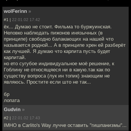
wolFerinn
»
#1 |
22.01.02 17:42
ёх... Думаю не стоит. Фильма то буржуинская.
Неловко наблюдать пижонов инязычных (в
принципе) свободно балакающих на нашей что
называется родной... А в принципе хрен ей разберёт
как лучшей. Я думаю что карлита пусть будет
карлитай.
но ето сугубое индивидуальное моё решение, к
Гоблину не относящяеся ни в какую.так как по
существу вопроса (лук ин топик) знающим не
являюсь. Простите если што не так...
бр
лопата
Gudvin
»
#2 |
22.01.02 17:43
IMHO в Carlito's Way лучче оставить "гишпанизмы"...