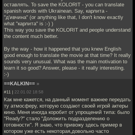
оставлять. To save the KOLORIT - you can translate
spanish words with Ukrainean. Say, карлита -
"д'ивчина" (or anything like that, I don't know exactly
what "карлита" is :-) )
This way you save the KOLORIT and people understand
the content much better.
By the way - how it happened that you knew English
good enough to translate the movie at that time? It really
sounds very unusual. What was the main motivation to
learn it so good? Answer, please - it really interesting.
:-)
==KALKIN==
»
#11 |
22.01.02 18:58
Как мне кажется, на данный момент важнее передать
ту атмосферу, которую создают своей игрой актеры
кино. Меня иногда коробит от упрощений типа: было
"Ready?" стало "Доложить подразделению о
готовности". Я знаю, что привожу здесь пример в
котором уже есть некоторая,довольно часто