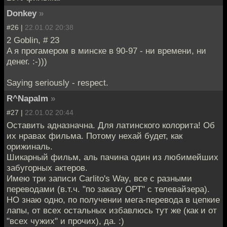
Donkey
»
#26 |
22.01.02 20:38
2 Goblin, # 23
A я прогамером в минске в 90-97 - ни времени, ни
денег. :-)))
Saying seriously - respect.
R^Napalm
»
#27 |
22.01.02 20:44
Оставить адназначна. Для латинского колорита! Об
их нравах фильма. Потому нехай будет, как
орижиналь.
Шикарный фильм, аль пачина один из любимейших
забугорных актеров.
Имею три записи Carlito's Way, все с разными
переводами (в.т.ч. "по заказу ОРТ" с телевайзера).
НО знаю одно, по получении мега-перевода в цепкие
лапы, от всех остальных избавлюсь тут же (как и от
"всех чужих" и прочих), да. :)