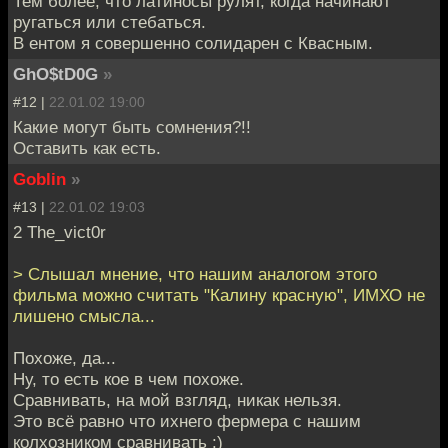
Тем более, что латиносы рулят, когда начинают
ругаться или стебаться.
В ентом я совершенно солидарен с Квасным.
GhO$tD0G
»
#12 |
22.01.02 19:00
Какие могут быть сомнения?!!
Оставить как есть.
Goblin
»
#13 |
22.01.02 19:03
2 The_vict0r
> Слышал мнение, что нашим аналогом этого
фильма можно считать "Калину красную", ИМХО не
лишено смысла...
Похоже, да...
Ну, то есть кое в чем похоже.
Сравнивать, на мой взгляд, никак нельзя.
Это всё равно что ихнего фермера с нашим
колхозником сравнивать :)