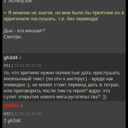
2 TeJIeny3uK
> Я конечно не знаток, но мне было бы приятнее их в
орригинале послушать, т.е. без перевода!
Дык - кто мешает?
Смотри.
gh2d4
»
#31 |
22.01.02 23:25
то, что зрителю нужно полностью дать прослушать
иноязычный текст (по отн к англ\рус) - вроде как
очевидно :), но может стоит перевод дать в титрах,
или проговорить после текста героя? вдруг это
сулит открытие нового мега-ругательства? :))
Goblin
»
#32 |
22.01.02 23:30
2 gh2d4