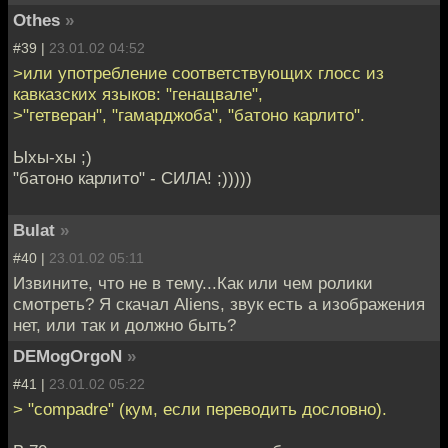
Othes
»
#39 |
23.01.02 04:52
>или употребление соответствующих глосс из
кавказских языков: "генацвале",
>"гетверан", "гамарджоба", "батоно карлито".
Ыхы-хы ;)
"батоно карлито" - СИЛА! ;)))))
Bulat
»
#40 |
23.01.02 05:11
Извините, что не в тему...Как или чем ролики
смотреть? Я скачал Aliens, звук есть а изображения
нет, или так и должно быть?
DEMogOrgoN
»
#41 |
23.01.02 05:22
> "compadre" (кум, если переводить дословно).