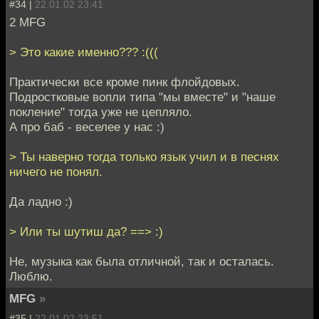
#34 |
22.01.02 23:41
2 MFG
> Это какие именно??? :(((
Практически все кроме пинк флойдовых.
Подростковые вопли типа "мы вместе" и "наше
покление" тогда уже не цепляло.
А про баб - веселее у нас :)
> Ты наверно тогда только язык учил и в песнях
ничего не понял.
Да ладно :)
> Или ты шутиш да? ==> :)
Не, музыка как была отличной, так и осталась.
Люблю.
MFG
»
#35 |
22.01.02 23:51