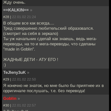
Жду очень.
==KALKIN==
»
#28 |
22.01.02 21:24
В общем все как всегда....
Тред совершенно любительский образовался.
(смотрит на себя в зеркало)
Ты уж начальник сделай как знаешь, ведь мега-
переводы, на то и мега-переводы, что сделаны
"made in Goblin".
ЖАДНЫЕ ДЕТИ - АТУ ЕГО !
:)
TeJIeny3uK
»
#29 |
22.01.02 22:50
Я конечно не знаток, но мне было бы приятнее их в
орригинале послушать, т.е. без перевода!
Goblin
»
#30 |
22.01.02 22:57