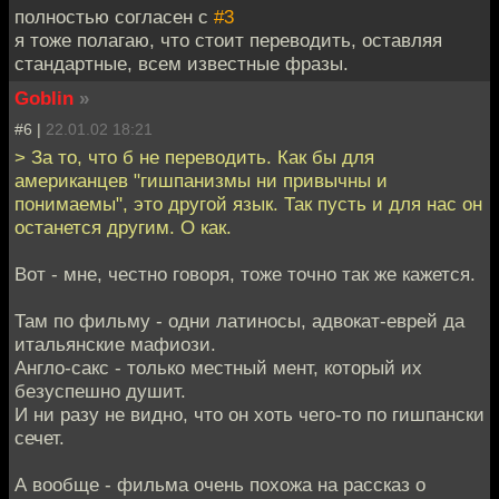
полностью согласен с
#3
я тоже полагаю, что стоит переводить, оставляя
стандартные, всем известные фразы.
Goblin
»
#6 |
22.01.02 18:21
> За то, что б не переводить. Как бы для
американцев "гишпанизмы ни привычны и
понимаемы", это другой язык. Так пусть и для нас он
останется другим. О как.
Вот - мне, честно говоря, тоже точно так же кажется.
Там по фильму - одни латиносы, адвокат-еврей да
итальянские мафиози.
Англо-сакс - только местный мент, который их
безуспешно душит.
И ни разу не видно, что он хоть чего-то по гишпански
сечет.
А вообще - фильма очень похожа на рассказ о