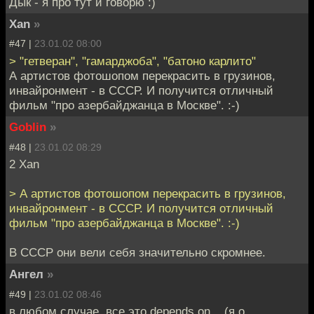
Дык - я про тут и говорю :)
Xan
»
#47 |
23.01.02 08:00
> "гетверан", "гамарджоба", "батоно карлито"
А артистов фотошопом перекрасить в грузинов,
инвайронмент - в СССР. И получится отличный
фильм "про азербайджанца в Москве". :-)
Goblin
»
#48 |
23.01.02 08:29
2 Xan
> А артистов фотошопом перекрасить в грузинов,
инвайронмент - в СССР. И получится отличный
фильм "про азербайджанца в Москве". :-)
В СССР они вели себя значительно скромнее.
Ангел
»
#49 |
23.01.02 08:46
в любом случае, все это depends on... (я о