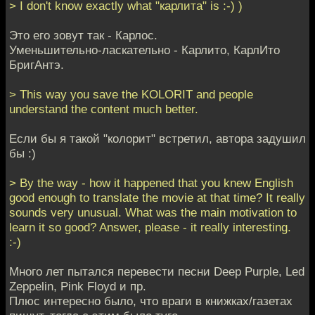
> I don't know exactly what "карлита" is :-) )
Это его зовут так - Карлос.
Уменьшительно-ласкательно - Карлито, КарлИто
БригАнтэ.
> This way you save the KOLORIT and people
understand the content much better.
Если бы я такой "колорит" встретил, автора задушил
бы :)
> By the way - how it happened that you knew English
good enough to translate the movie at that time? It really
sounds very unusual. What was the main motivation to
learn it so good? Answer, please - it really interesting.
:-)
Много лет пытался перевести песни Deep Purple, Led
Zeppelin, Pink Floyd и пр.
Плюс интересно было, что враги в книжках/газетах