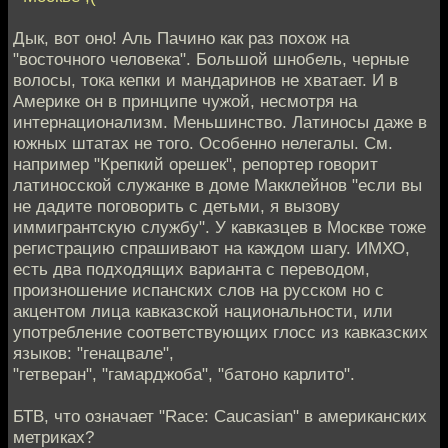
Дык, вот оно! Аль Пачино как раз похож на
"восточного человека". Большой шнобель, черные
волосы, тока кепки и мандаринов не хватает. И в
Америке он в принципе чужой, несмотря на
интернационализм. Меньшинство. Латиносы даже в
южных штатах не того. Особенно нелегалы. См.
например "Крепкий орешек", репортер говорит
латиносской служанке в доме Макклейнов "если вы
не дадите поговорить с детьми, я вызову
иммигрантскую службу". У кавказцев в Москве тоже
регистрацию спрашивают на каждом шагу. ИМХО,
есть два подходящих варианта с переводом,
произношение испанских слов на русском но с
акцентом лица кавказской национальности, или
употребление соответствующих глосс из кавказских
языков: "генацвале",
"гетверан", "гамарджоба", "батоно карлито".
БТВ, что означает "Race: Caucasian" в американских
метриках?