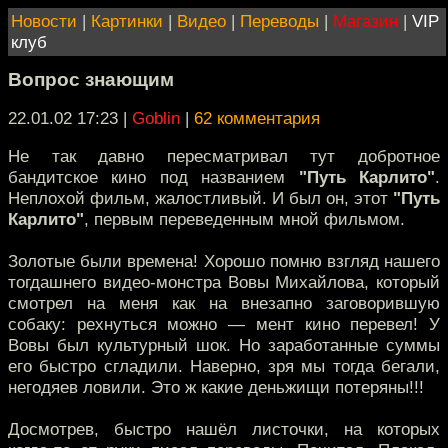
Новости
|
Картинки
|
Видео
|
Переводы
|
Магазин
|
VIP
клуб
Вопрос знающим
22.01.02 17:23
|
Goblin
|
62 комментария
Не так давно пересматривал тут добротное
бандитское кино под названием
"Путь Карлито"
.
Неплохой фильм, жалостливый. И был он, этот
"Путь
Карлито"
, первым переведенным мной фильмом.
Золотые были времена! Хорошо помню взгляд нашего
тогдашнего видео-монстра Вовы Михайлова, который
смотрел на меня как на внезапно заговорившую
собаку: рехнуться можно — мент кино перевел! У
Вовы был культурный шок. Но заработанные суммы
его быстро сгладили. Наверно, зря мы тогда бегали,
негодяев ловили. Это ж какие деньжищи потеряны!!!
Досмотрев, быстро нашёл листочки, на которых