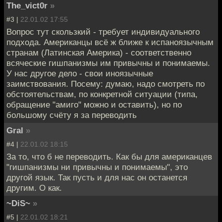
The_vict0r
»
#3 |
22.01.02 17:55
Вопрос тут скользкий - требует индивидуального
подхода. Американцы всё ж ближе к испаноязычным
странам (Латинская Америка) - соответственно
всяческие гишпанизмы им привычны и понимаемы.
У нас другое дело - свои иноязычные
заимствования. Посему: думаю, надо смотреть по
обстоятельствам, по конкретной ситуации (типа,
обращение "амиго" можно и оставить), но по
большому счёту я за переводить
Gral
»
#4 |
22.01.02 18:15
За то, что б не переводить. Как бы для американцев
"гишпанизмы ни привычны и понимаемы", это
другой язык. Так пусть и для нас он останется
другим. О как.
~DiS~
»
#5 |
22.01.02 18:21