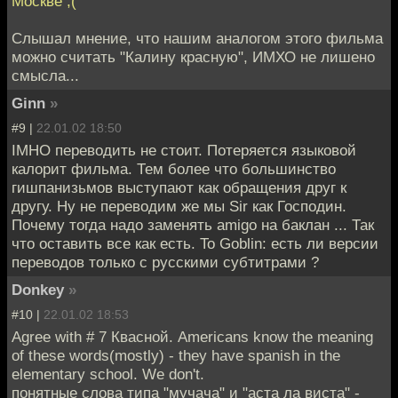
Москве ;(
Слышал мнение, что нашим аналогом этого фильма
можно считать "Калину красную", ИМХО не лишено
смысла...
Ginn
»
#9 |
22.01.02 18:50
IMHO переводить не стоит. Потеряется языковой
калорит фильма. Тем более что большинство
гишпанизьмов выступают как обращения друг к
другу. Ну не переводим же мы Sir как Господин.
Почему тогда надо заменять amigo на баклан ... Так
что оставить все как есть. To Goblin: есть ли версии
переводов только с русскими субтитрами ?
Donkey
»
#10 |
22.01.02 18:53
Agree with # 7 Квасной. Americans know the meaning
of these words(mostly) - they have spanish in the
elementary school. We don't.
понятные слова типа "мучача" и "аста ла виста" -