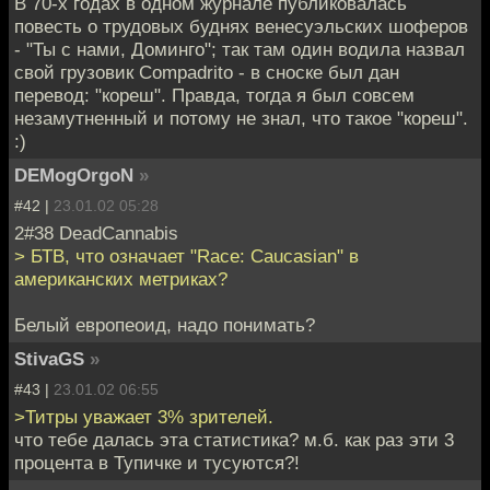
В 70-х годах в одном журнале публиковалась
повесть о трудовых буднях венесуэльских шоферов
- "Ты с нами, Доминго"; так там один водила назвал
свой грузовик Compadrito - в сноске был дан
перевод: "кореш". Правда, тогда я был совсем
незамутненный и потому не знал, что такое "кореш".
:)
DEMogOrgoN
»
#42 |
23.01.02 05:28
2#38 DeadCannabis
> БТВ, что означает "Race: Caucasian" в
американских метриках?
Белый европеоид, надо понимать?
StivaGS
»
#43 |
23.01.02 06:55
>Титры уважает 3% зрителей.
что тебе далась эта статистика? м.б. как раз эти 3
процента в Тупичке и тусуются?!