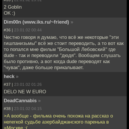
2 Goblin
OK :)
Dim00n (www.iks.ru/~friend)
»
#36 |
23.01.02 00:44
Честно говоря я думаю, что всё же некоторые "эти
гишпанизьмы" всё же стоит переводить, а то вот как
то попался мне фильм "Большой Лебовский" где
dude - так и переводили "дюдя". Вообщем слушать
было противно, а вот когда dude переводят как
"чувак", даже больше прикалывает.
heck
»
#37 |
23.01.02 01:26
DELO NE W EURO
DeadCannabis
»
#38 |
23.01.02 04:15
>А вообще - фильма очень похожа на рассказ о
нелегкой судьбе азербайджанского паренька в
>Москве ;(