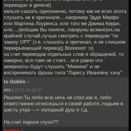
переводах в general)
нельзя сказать однозначно, потому как не всех охота
слушать не в оригинале....например Эдди Мерфи
или Мартина Лоуренса, или того же Джима Керри,
или....(вобщем Вы поняли, говоруны всякие)их,на
крайний случай,лучше смотреть с переводом "по
заказу ОРТ" (т.е. слышать и оригинал, и не слишком
перекрывающий перевод) Воооооот :о)
на счет переводов отдельных слов и обращений, то
наверно, все-таки не стоит....все равно что
америкоты будут слушать "Мимино" и не
воспринимать фразы типа "Ларису Ивановну хачу"
to Goblin
»
#50 |
23.01.02 08:57
Решпект.Ты либо всю ночь не спал,как я, либо
ответственно относишься к своей работе..подьем в
шесть утра ---> холодный душ и т.д.
На счет пароля глухо??
Goblin
»