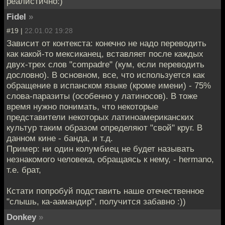
реалистично:)
Fidel
»
#19 |
22.01.02 19:28
Зависит от контекста: конечно не надо переводить
как какой-то мексиканец, вставляет после каждых
двух-трех слов "compadre" (кум, если переводить
дословно). В основном, все, что используется как
обращение в испанском языке (кроме имени) - 75%
слова-паразиты (особенно у латиносов). В тоже
время нужно понимать, что некоторые
представители некоторых латиноамериканских
культур таким образом определяют "свой" круг. В
данном кине - банда, и т.д.
Пример: ни один колумбиец не будет называть
незнакомого человека, обращаясь к нему, - hermano,
т.е. брат,
Кстати попробуй подставить наше отечественное
"слышь, ка-аамандир", получится забавно :))
Donkey
»