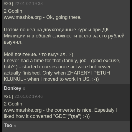
#20 |
22.01.02 19:38
2 Goblin
www.mashke.org - Ok, going there.
Потом пошёл на двухгодичные курсы при ДК
Милиции и в общей сложности всего за сто рублей
выучил.
Моё почтение. что выучил. :-)
I never had a time for that (family, job - good excuse,
huh? ) - started courses once ar twice but newer
actually finished. Only when ZHARENYI PETUH
KLUNUL - when I moved to work in US. :-))
Donkey
»
#21 |
22.01.02 19:46
2 Goblin
www.mashke.org - the converter is nice. Espetialy I
liked how it converted "GDE"("где") :-))
Teo
»