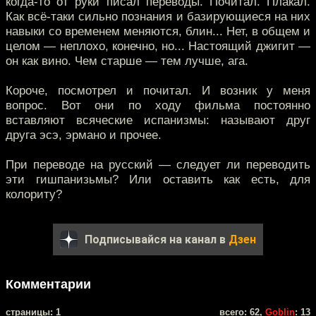
когда-то от руки писал переводы. Почитал. Плакал.
Как всё-таки сильно познания и базирующиеся на них
навыки со временем меняются, блин... Нет, в общем и
целом — неплохо, конечно, но... Настоящий джигит —
он как вино. Чем старше — тем лучше, ага.
Короче, посмотрел и почитал. И возник у меня
вопрос. Вот они по ходу фильма постоянно
вставляют всяческие испанизмы: называют друг
друга эсэ, эрмано и прочее.
При переводе на русский — следует ли переводить
эти гишпанизьмы? Или оставить как есть, для
колориту?
Подписывайся на канал в
Дзен
Комментарии
cтраницы: 1
всего: 62,
Goblin
: 13