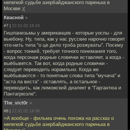
нелегкой судьбе азербайджанского паренька в
Москве ;(
Квасной
»
#7 |
22.01.02 18:24
Гишпанизьмы у американцев - которые уоспы - для
выебону. Ну, типа, как у нас русские нарочно говорят
что-нить типа "о це дило трэба розжуваты". Посему
- вопрос тонкий, требует точного понимания того,
когда персонаж родные словечки вставляет, а когда -
выёбывется. Так вот, когда родные словечки -
следует переводить норамльно. Когда же
выёбываются - то понятные слова типа "мучача" и
"аста ла виста" - оставлять, а остальное -
переводить, как лиможский диалект в "Гаргантюа и
Пантагрюэле".
The_vict0r
»
#8 |
22.01.02 18:36
>А вообще - фильма очень похожа на рассказ о
нелегкой судьбе азербайджанского паренька в