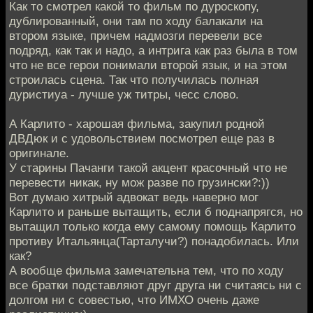
Как то смотрел какой то фильм по дуроскопу,
дублированный, они там по ходу балакали на
втором языке, причем надмозги перевели все
подряд, как так и надо, а интрига как раз была в том
что не все герои понимали второй язык, и на этом
строилась сцена. Так что получилась полная
дуристиуа - лучше уж титры, чесс слово.
А Карлито - харошая фильма, закупил родной
ДВДюк и с удовольствием посмотрел еще раз в
оригинале.
У старины Пачанги такой акцент красочный что не
перевести никак, ну мож разве по грузински?:))
Вот думаю хитрый адвокат ведь наверно мог
Карлито и раньше вытащить, если б поднапрягся, но
вытащил только когда ему самому помощь Карлито
противу Итальянца(Тарталучи?) понадобилась. Или
как?
А вообще фильма замечательна тем, что по ходу
все братки подставляют друг друга ни считаясь ни с
долгом ни с совестью, что ИМХО очень даже