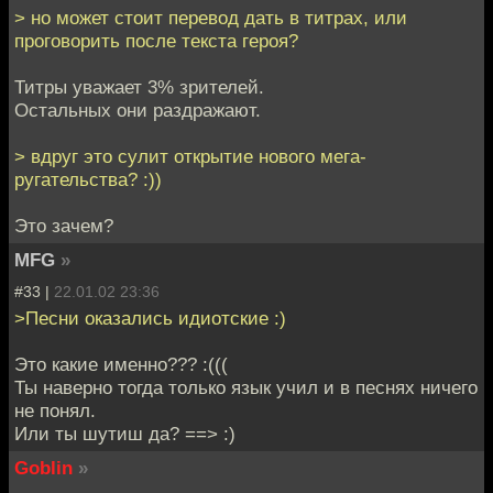
> но может стоит перевод дать в титрах, или
проговорить после текста героя?
Титры уважает 3% зрителей.
Остальных они раздражают.
> вдруг это сулит открытие нового мега-
ругательства? :))
Это зачем?
MFG
»
#33 |
22.01.02 23:36
>Песни оказались идиотские :)
Это какие именно??? :(((
Ты наверно тогда только язык учил и в песнях ничего
не понял.
Или ты шутиш да? ==> :)
Goblin
»