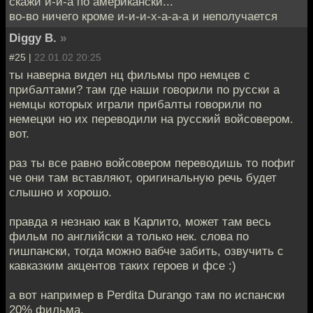
скажи и-и-а по американски...
во-во ничего кроме и-и-и-х-а-а-а и неполучается
Diggy B.
»
#25 |
22.01.02 20:25
ты наверна видел нц фильмы про немцев с
прибалтами? там где наши говорили по русски а
немцы которых играли прибалты говорили по
немецки но их переводили на русский войсовером.
вот.
раз ты все равно войсовером переводишь то пофиг
че они там вставляют, оригинальную речь будет
слышно и хорошо.
правда я незнаю как в Карлито, может там весь
фильм по английски а только нек. слова по
гишпански, тогда можно вабче забить, озвучить с
кавказким акцентов таких героев и фсе :)
а вот например в Perdita Durango там по испански
20% фильма.