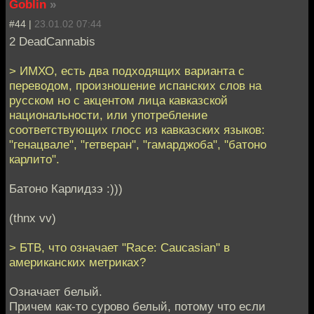
Goblin
»
#44 |
23.01.02 07:44
2 DeadCannabis
> ИМХО, есть два подходящих варианта с
переводом, произношение испанских слов на
русском но с акцентом лица кавказской
национальности, или употребление
соответствующих глосс из кавказских языков:
"генацвале", "гетверан", "гамарджоба", "батоно
карлито".
Батоно Карлидзэ :)))
(thnx vv)
> БТВ, что означает "Race: Caucasian" в
американских метриках?
Означает белый.
Причем как-то сурово белый, потому что если