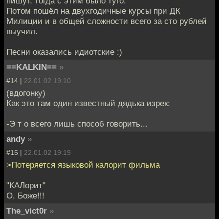
пишут, тогда с этим было туго.
Потом пошёл на двухгодичные курсы при ДК
Милиции и в общей сложности всего за сто рублей
выучил.
Песни оказались идиотские :)
==KALKIN==
»
#14 |
22.01.02 19:10
(вдогонку)
Как это там один известный дядька изрек:
-Э т о всего лишь способ говорить...
andy
»
#15 |
22.01.02 19:19
>Потеряется языковой калорит фильма
"КАЛорит"
О, Боже!!!
The_vict0r
»