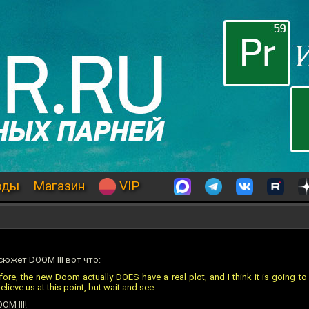
оды
Магазин
VIP
сюжет DOOM III вот что:
re, the new Doom actually DOES have a real plot, and I think it is going to 
lieve us at this point, but wait and see:
OM III!