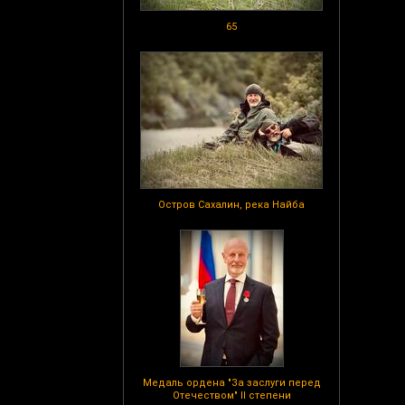
65
Остров Сахалин, река Найба
Медаль ордена "За заслуги перед
Отечеством" II степени