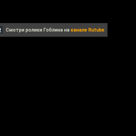
Смотри ролики Гоблина на
канале Rutube