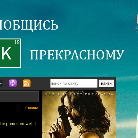
Разное
be presented well. I