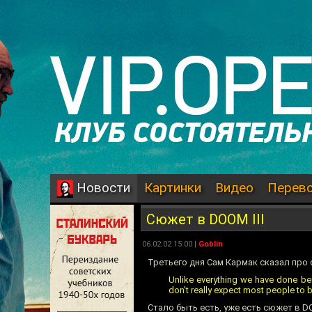
Картинки
Видео
Перев
Новости
Сюжет в DOOM III
06.02.02 15:00 |
Goblin
Третьего дня Сам Кармак сказал про 
Unlike everything we have done befo
don't really expect most people to be
Стало быть есть, уже есть сюжет в DO