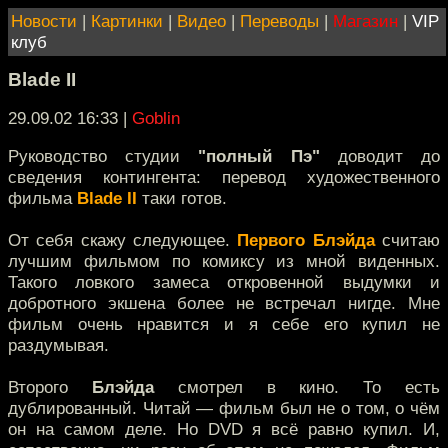
Новости
|
Картинки
|
Видео
|
Переводы
|
Магазин
|
VIP
клуб
Blade II
29.09.02 16:33
|
Goblin
Руководство студии
"полный Пэ"
доводит до
сведения контингента: перевод художественного
фильма
Blade II
таки готов.
От себя скажу следующее.
Первого Блэйда
считаю
лучшим фильмом по комиксу из мной виденных.
Такого ловкого замеса откровенной выдумки и
добротного экшена более не встречал нигде. Мне
фильм очень нравится и я себе его купил не
раздумывая.
Второго
Блэйда
смотрел в кино. То есть
дублированный. Читай — фильм был не о том, о чём
он на самом деле. Но DVD я всё равно купил. И,