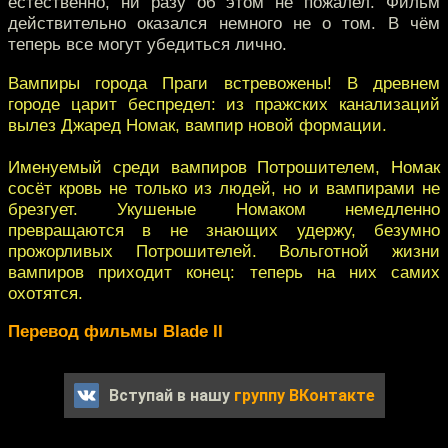
естественно, ни разу об этом не пожалел. Фильм
действительно оказался немного не о том. В чём
теперь все могут убедиться лично.
Вампиры города Праги встревожены! В древнем
городе царит беспредел: из пражских канализаций
вылез Джаред Номак, вампир новой формации.
Именуемый среди вампиров Потрошителем, Номак
сосёт кровь не только из людей, но и вампирами не
брезгует. Укушеные Номаком немедленно
превращаются в не знающих удержу, безумно
прожорливых Потрошителей. Вольготной жизни
вампиров приходит конец: теперь на них самих
охотятся.
Перевод фильмы Blade II
Вступай в нашу
группу ВКонтакте