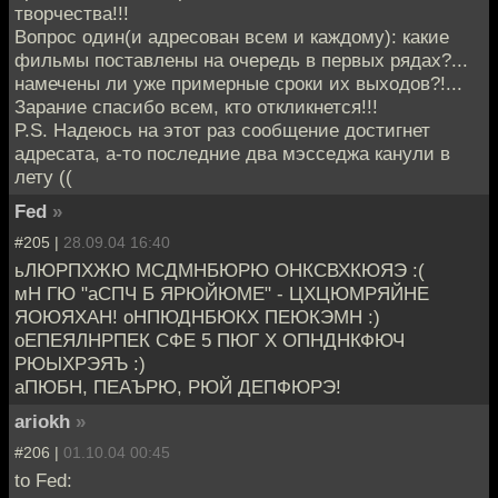
творчества!!!
Вопрос один(и адресован всем и каждому): какие
фильмы поставлены на очередь в первых рядах?...
намечены ли уже примерные сроки их выходов?!...
Зарание спасибо всем, кто откликнется!!!
P.S. Надеюсь на этот раз сообщение достигнет
адресата, а-то последние два мэсседжа канули в
лету ((
Fed
»
#205 |
28.09.04 16:40
ьЛЮРПХЖЮ МСДМНБЮРЮ ОНКСВХКЮЯЭ :(
мН ГЮ "аСПЧ Б ЯРЮЙЮМЕ" - ЦХЦЮМРЯЙНЕ
ЯОЮЯХАН! оНПЮДНБЮКХ ПЕЮКЭМН :)
оЕПЕЯЛНРПЕК СФЕ 5 ПЮГ Х ОПНДНКФЮЧ
РЮЫХРЭЯЪ :)
аПЮБН, ПЕАЪРЮ, РЮЙ ДЕПФЮРЭ!
ariokh
»
#206 |
01.10.04 00:45
to Fed: