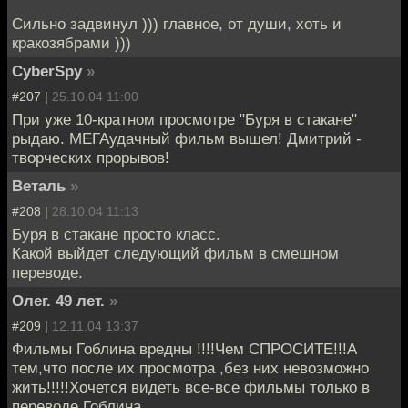
Сильно задвинул ))) главное, от души, хоть и
кракозябрами )))
CyberSpy
»
#207 |
25.10.04 11:00
При уже 10-кратном просмотре "Буря в стакане"
рыдаю. МЕГАудачный фильм вышел! Дмитрий -
творческих прорывов!
Веталь
»
#208 |
28.10.04 11:13
Буря в стакане просто класс.
Какой выйдет следующий фильм в смешном
переводе.
Олег. 49 лет.
»
#209 |
12.11.04 13:37
Фильмы Гоблина вредны !!!!Чем СПРОСИТЕ!!!А
тем,что после их просмотра ,без них невозможно
жить!!!!!Хочется видеть все-все фильмы только в
переводе Гоблина.