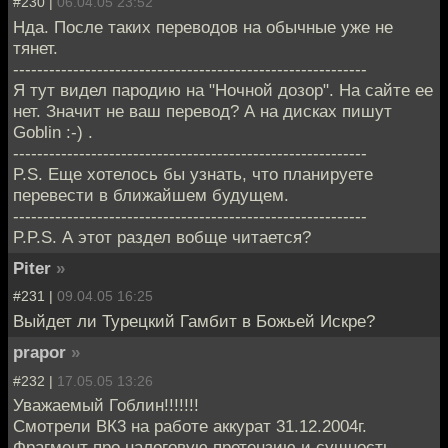
#230 |
06.04.05 23:52
Нда. После таких переводов на обычные уже не
тянет.
-----------------------------------------------------------
Я тут видел пародию на "Ночной дозор". На сайте ее
нет. Значит не ваш перевод? А на дисках пишут
Goblin :-) .
-----------------------------------------------------------
P.S. Еще хотелось бы узнать, что планируете
перевести в ближайшем будущем.
-----------------------------------------------------------
P.P.S. А этот раздел вобще читается?
Piter
»
#231 |
09.04.05 16:25
Выйдет ли Турецкий Гамбит в Божьей Искре?
prapor
»
#232 |
17.05.05 13:26
Уважаемый Гоблин!!!!!!!
Смотрели ВК3 на работе аккурат 31.12.2004г.
Фрагмент про налоговую претензию и сущность