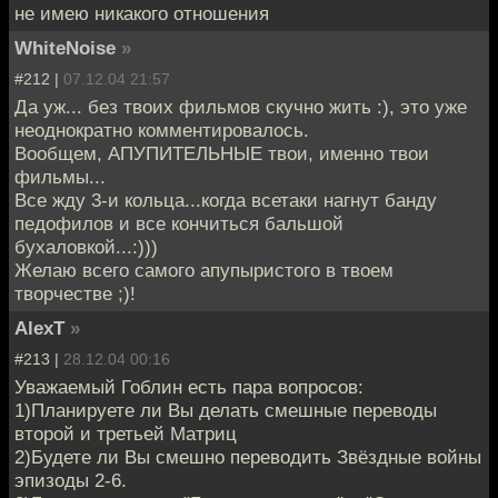
не имею никакого отношения
WhiteNoise
»
#212 |
07.12.04 21:57
Да уж... без твоих фильмов скучно жить :), это уже
неоднократно комментировалось.
Вообщем, АПУПИТЕЛЬНЫЕ твои, именно твои
фильмы...
Все жду 3-и кольца...когда всетаки нагнут банду
педофилов и все кончиться бальшой
бухаловкой...:)))
Желаю всего самого апупыристого в твоем
творчестве ;)!
AlexT
»
#213 |
28.12.04 00:16
Уважаемый Гоблин есть пара вопросов:
1)Планируете ли Вы делать смешные переводы
второй и третьей Матриц
2)Будете ли Вы смешно переводить Звёздные войны
эпизоды 2-6.