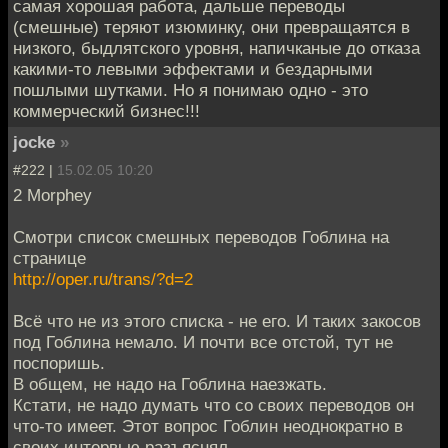
самая хорошая работа, дальше переводы
(смешные) теряют изюминку, они превращаятся в
низкого, быдлятского уровня, напичканые до отказа
какими-то левыми эффектами и бездарными
пошлыми шутками. Но я понимаю одно - это
коммерческий бизнес!!!
jocke
»
#222 |
15.02.05 10:20
2 Morphey
Смотри список смешных переводов Гоблина на
странице
http://oper.ru/trans/?d=2
Всё что не из этого списка - не его. И таких закосов
под Гоблина немало. И почти все отстой, тут не
поспоришь.
В общем, не надо на Гоблина наезжать.
Кстати, не надо думать что со своих переводов он
что-то имеет. Этот вопрос Гоблин неоднократно в
своих интервью разъяснял.