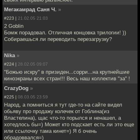
Мегакамрад Саня Ч.
»
#223 |
21.02.05 21:03
2 Goblin
Бомж порадовал. Отличная концовка трилогии! ))
Собираешься ли переводить перезагрузку?
Nika
»
#224 |
28.02.05 09:07
"Божью искру" в призиден...сорри...на крупнейшие
киноэкраны всех стран!!! Весь наш коллектив "за" !
CrazyDog
»
#225 |
08.03.05 23:59
Народ, а помниться я тут где-то на сайте видел
обьяву про продажу колечек от Гоблина(из
Властелина), щас что-то порылся и ненашел, а
хотедлось бы=) Может кто подскает есть ли это еще
или ссылочку тама кинет=) Я б очень
обрадоввался=)