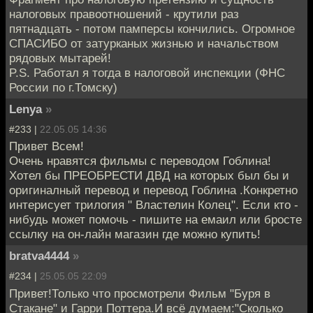
налоговых правоотношений - крутили раз
пятнадцать - потом памперсы кончились. Огромное
СПАСИБО от затурканых жизнью и начальством
рядовых мытарей!
P.S. Работал я тогда в налоговой инспекции (ФНС
России по г.Томску)
Lenya
»
#233 |
22.05.05 14:36
Привет Всем!
Очень нравятся фильмы с переводом Гоблина!
Хотел бы ПРЕОБРЕСТИ ДВД на которых был бы и
оригиналный перевод и перевод Гоблина .Конкретно
интерисует трилогия " Властелин Колец". Если кто -
нибудь может помочь - пишите на емаил или бросте
ссылку на он-лайн магазин где можно купить!
bratva4444
»
#234 |
25.05.05 22:09
Привет!Только что просмотрели Фильм "Буря в
Стакане" и Гарри Поттера.И всё думаем:"Сколько