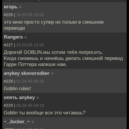
игорь
»
#226 |
16.03.05 23:52
это кино просто супер но только в смешном
переводи
Rangers
»
#227 |
23.03.05 13:26
Дорогой GOBLIN.мы хотим тебя попросить.
Когда сможешь и начнёшь делать смешной перевод
Гарри Поттера напиши нам.
anykey skovorodker
»
#228 |
01.04.05 05:05
Goblin rules!
опять anykey
»
#229 |
05.04.05 04:23
Goblin ты вообще все это читаешь?
~_Jocker_~
»