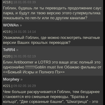
#218 |
18.01.05 03:39
Гоблин, будешь ли ты переводить продолжение саус
парка, и будут ли твою версию этого супермультика
показывать по ren-tv или по другим каналам?
WOWAn
»
#219 |
24.01.05 14:14
Уважаемый Гоблин, где можно посмотреть печатные
версии Ваших прошлых переводов?
TeRR4
»
#220 |
26.01.05 02:19
Блин Antiboomer и LOTR3 это ваще атас полный это
однозна4но !!!!!!!!Goblin must live Обажаю фильмы от
<<Божьей Искры и Полного Пэ>>
Morphey
»
#221 |
09.02.05 16:29
Чем больше раскручивается Гоблин, тем бездарнее
становятся его смешные переводы. "Братва и
кольцо", "Две сорванные башни", "Шматрица" - это