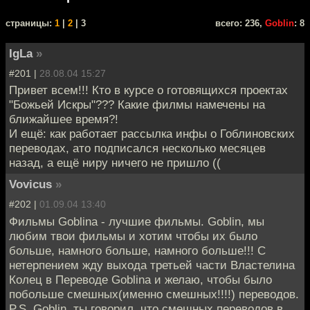
cтраницы:
1
|
2
| 3
всего: 236,
Goblin
: 8
IgLa
»
#201 |
28.08.04 15:27
Привет всем!!! Кто в курсе о готовящихся проектах
"Божьей Искры"??? Какие филмы намечены на
ближайшее время?!
И ещё: как работает рассылка инфы о Гоблиновских
переводах, ато подписался несколько месяцев
назад, а ещё ниру ничего не пришло ((
Vovicus
»
#202 |
01.09.04 13:40
Фильмы Goblina - лучшие фильмы. Goblin, мы
любим твои фильмы и хотим чтобы их было
больше, намного больше, намного больше!!! С
нетерпением жду выхода третьей части Властелина
Колец в Переводе Goblina и желаю, чтобы было
побольше смешных(именно смешных!!!!) переводов.
P.S. Goblin, ты говорил, что смешных переводов в