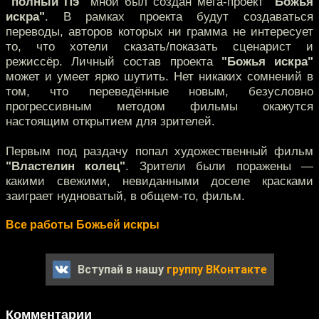
"полный Пэ"
мной был создан мега-проект
"Божья
искра"
. В рамках проекта будут создаваться
переводы, авторов которых ни грамма не интересует
то, что хотели сказать/показать сценарист и
режиссёр. Личный состав проекта
"Божья искра"
может и умеет ярко шутить. Нет никаких сомнений в
том, что переведённые новым, безусловно
прогрессивным методом фильмы окажутся
настоящим открытием для зрителей.
Первым под раздачу попал художественный фильм
"Властелин колец"
. Зрители были поражены —
какими свежими, невиданными доселе красками
заиграет нудноватый, в общем-то, фильм.
Все работы Божьей искры
Вступай в нашу
группу ВКонтакте
Комментарии