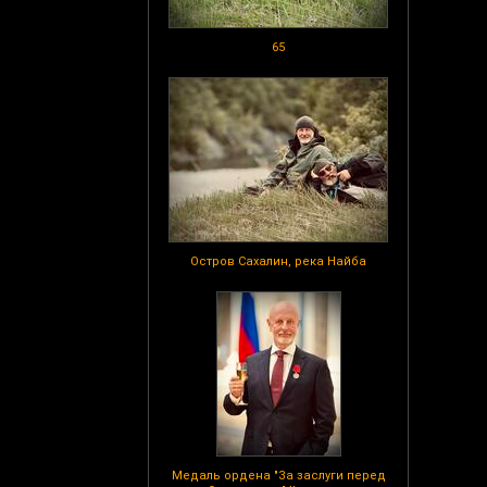
65
Остров Сахалин, река Найба
Медаль ордена "За заслуги перед