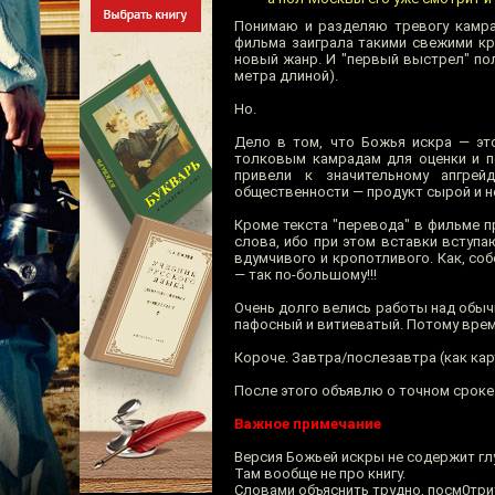
Понимаю и разделяю тревогу камра
фильма заиграла такими свежими кр
новый жанр. И "первый выстрел" по
метра длиной).
Но.
Дело в том, что Божья искра — это
толковым камрадам для оценки и п
привели к значительному апгрей
общественности — продукт сырой и 
Кроме текста "перевода" в фильме п
слова, ибо при этом вставки вступа
вдумчивого и кропотливого. Как, со
— так по-большому!!!
Очень долго велись работы над обыч
пафосный и витиеватый. Потому вре
Короче. Завтра/послезавтра (как кар
После этого объявлю о точном сроке
Важное примечание
Версия Божьей искры не содержит глу
Там вообще не про книгу.
Словами объяснить трудно, посм0три