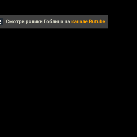
Смотри ролики Гоблина на
канале Rutube