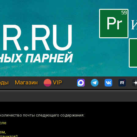
оды
Магазин
VIP
 количество почты следующего содержания:
осле
ом,
 тащится?