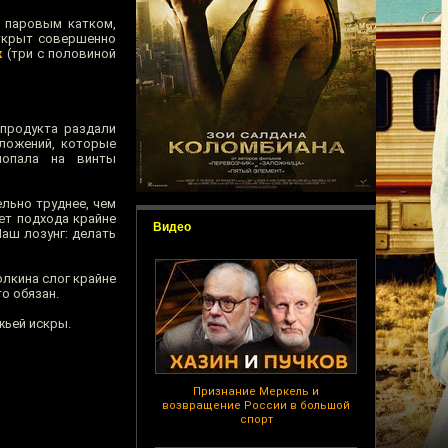
 паровым катком,
открыт совершенно
к
(три с половиной
 продукта раздали
дложений, которые
попала на винты
льно труднее, чем
ет подхода крайне
Видео
Наш лозунг: делать
лкина слог крайне
о обязан.
жьей искры.
Признание Меркель и
возвращение России в большой
спорт