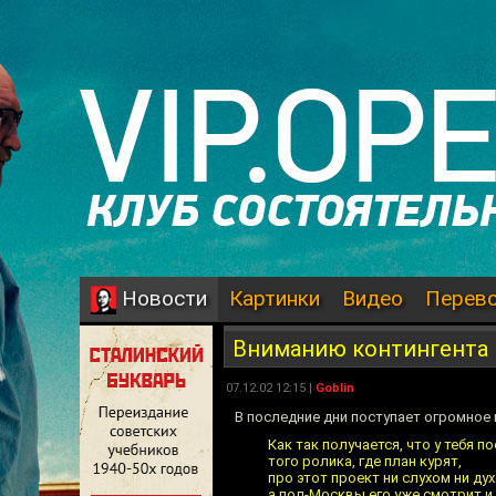
Картинки
Видео
Перев
Новости
Вниманию контингента
07.12.02 12:15 |
Goblin
В последние дни поступает огромное
Как так получается, что у тебя п
того ролика, где план курят,
про этот проект ни слухом ни дух
а пол-Москвы его уже смотрит и