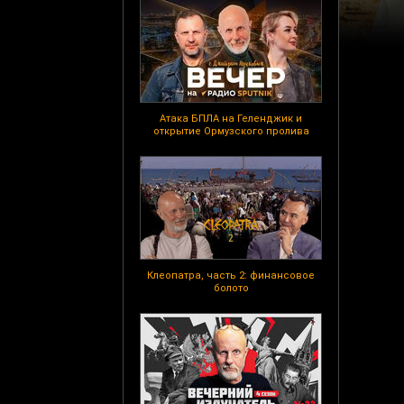
Атака БПЛА на Геленджик и
открытие Ормузского пролива
Клеопатра, часть 2: финансовое
болото