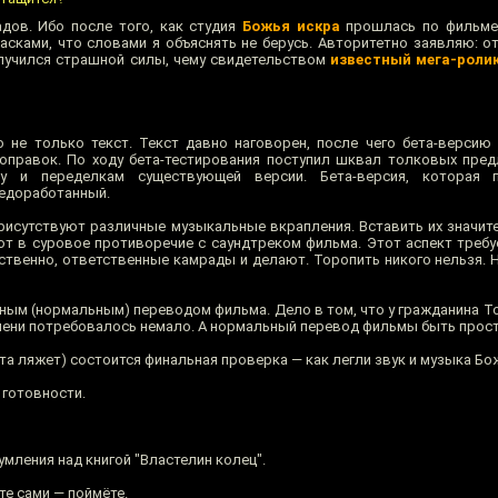
дов. Ибо после того, как студия
Божья искра
прошлась по фильме
асками, что словами я объяснять не берусь. Авторитетно заявляю: 
лучился страшной силы, чему свидетельством
известный мега-роли
 не только текст. Текст давно наговорен, после чего бета-версию
оправок. По ходу бета-тестирования поступил шквал толковых пре
ду и переделкам существующей версии. Бета-версия, которая 
недоработанный.
рисутствуют различные музыкальные вкрапления. Вставить их значите
ют в суровое противоречие с саундтреком фильма. Этот аспект требу
бственно, ответственные камрады и делают. Торопить никого нельзя. 
ным (нормальным) переводом фильма. Дело в том, что у гражданина То
мени потребовалось немало. А нормальный перевод фильмы быть прост
та ляжет) состоится финальная проверка — как легли звук и музыка Бо
 готовности.
мления над книгой "Властелин колец".
те сами — поймёте.