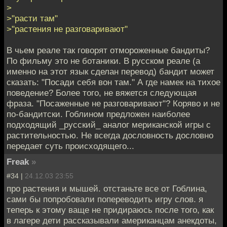
>
>"расти там"
>"растения не разговаривают"
В чьем реале так говорят отмороженные бандиты?
По фильму это не ботаники. В русском реале (а
именно на этот язык сделан перевод) бандит может
сказать: "Посади себя вон там." А где намек на тихое
поведение? Более того, не вяжется следующая
фраза. "Посаженные не разговаривают"? Коряво и не
по-бандитски. Гоблином предложен наиболее
подходящий _русский_ аналог мериканской игры с
растительностью. Не всегда дословность дословно
передает суть происходящего...
Freak
»
#34 |
24.12.03 23:55
про растения и мышей. отстаньте все от Гоблина,
сами бы попробовали попереводить игру слов. я
теперь к этому ваще не придираюсь после того, как
в лагере дети рассказывали американцам анекдоты,