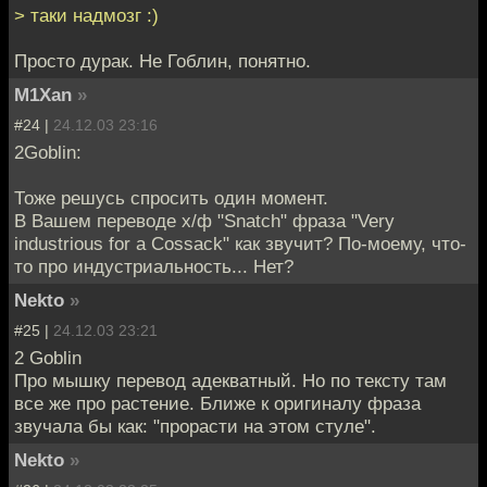
> таки надмозг :)
Просто дурак. Не Гоблин, понятно.
M1Xan
»
#24 |
24.12.03 23:16
2Goblin:
Тоже решусь спросить один момент.
В Вашем переводе х/ф "Snatch" фраза "Very
industrious for a Cossack" как звучит? По-моему, что-
то про индустриальность... Нет?
Nekto
»
#25 |
24.12.03 23:21
2 Goblin
Про мышку перевод адекватный. Но по тексту там
все же про растение. Ближе к оригиналу фраза
звучала бы как: "прорасти на этом стуле".
Nekto
»