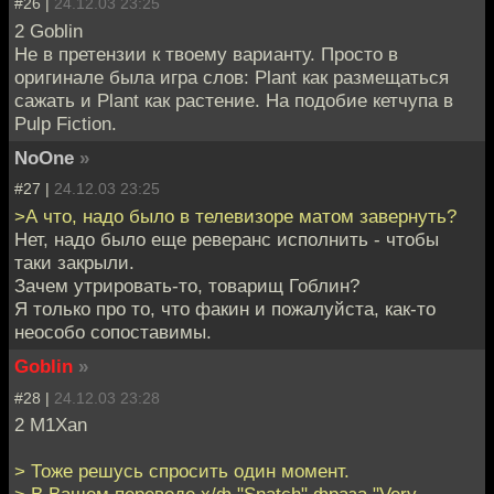
#26 |
24.12.03 23:25
2 Goblin
Не в претензии к твоему варианту. Просто в
оригинале была игра слов: Plant как размещаться
сажать и Plant как растение. На подобие кетчупа в
Pulp Fiction.
NoOne
»
#27 |
24.12.03 23:25
>А что, надо было в телевизоре матом завернуть?
Нет, надо было еще реверанс исполнить - чтобы
таки закрыли.
Зачем утрировать-то, товарищ Гоблин?
Я только про то, что факин и пожалуйста, как-то
неособо сопоставимы.
Goblin
»
#28 |
24.12.03 23:28
2 M1Xan
> Тоже решусь спросить один момент.