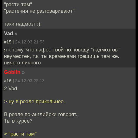
"расти там"
"растения не разговаривают"
таки надмозг :)
Vad
»
#15 |
24.12.03 21:53
я к тому, что пафос твой по поводу "надмозгов"
неуместен, т.к. ты временами грешишь тем же.
ничего личного
Goblin
»
#16 |
24.12.03 22:13
2 Vad
> ну в реале прикольнее.
В реале по-английски говорят.
Ты в курсе?
> "расти там"