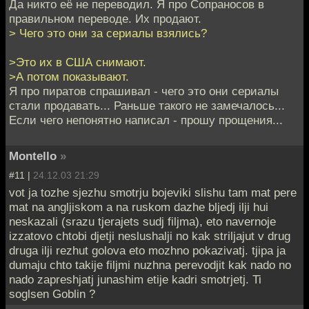
Да никто её не переводил. Я про Сопраносов в
правильном переводе. Их продают.
> Чего это они за сериалы взялись?
>Это их в США снимают.
>А потом показывают.
Я про пиратов спрашивал - чего это они сериалы
стали продавать... Раньше такого не замечалось...
Если чего непонятно написал - прошу прощения...
Montello
»
#11 |
24.12.03 21:29
vot ja tozhe sjezhu smotrju bojeviki slishu tam mat pere
mat na angljiskom a na ruskom dazhe bljedj ilji hui
neskazali (srazu tjerajets sudj filjma), eto navernoje
izzatovo chtobi djetji neslushalji no kak striljajut v drug
druga ilji rezhut golova eto mozhno pokazivatj. tjipa ja
dumaju chto takije filjmi nuzhna perevodjit kak nado no
nado zapreshjatj junashim etije kadri smotrjetj. Ti
soglsen Goblin ?