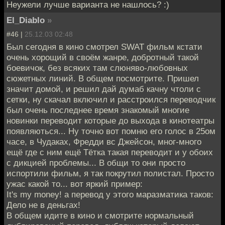
Неужели лучше варианта не нашлось? :)
El_Diablo
»
#46 |
25.12.03 02:48
Был сегодня в кино смотрел SWAT фильм кстати
очень хорощий в своём жанре, добротный такой
боевичок, без всяких там слюняво-любовных
сюжетных линий. В общем посмотрите. Пришел
значит домой, и решил дай думаб качну чтоли с
сетки, ну скачал включил и расстроился переводчик
был очень последнее время знакомый многие
новинки переводит которые до выхода в кинотеатры
появляються... Ну точно вот помню его голос в 25ом
часе, в Чудаках, Фредди вс Джейсон, мног-много
ещё где с ним ещё Тётка такая переводит и у обоих
с дикцией проблемы... В общи то они просто
испортили фильм, я так покрутил полистал. Просто
ужас какой то... вот яркий пример:
It's my money! а перевод у этого маразматика таков:
Дело не в деньгах!
В общем идите в кино и смотрите нормальный