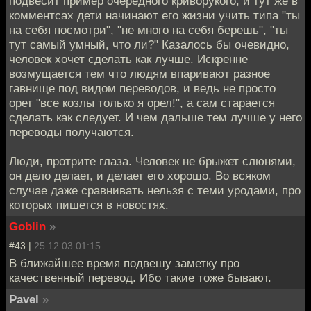
подвесит пример очередного криворукого, и тут же в
комментсах дети начинают его жизни учить типа "ты
на себя посмотри", "не много на себя берешь", "ты
тут самый умный, что ли?" Казалось бы очевидно,
человек хочет сделать как лучше. Искренне
возмущается тем что людям впаривают разное
гавнище под видом переводов, и ведь не просто
орет "все козлы только я орел!", а сам старается
сделать как следует. И чем дальше тем лучше у него
переводы получаются.
Люди, протрите глаза. Человек не брыжет слюнями,
он дело делает, и делает его хорошо. Во всяком
случае даже сравнивать нельзя с теми уродами, про
которых пишется в новостях.
Goblin
»
#43 |
25.12.03 01:15
В ближайшее время подвешу заметку про
качественный перевод. Ибо такие тоже бывают.
Pavel
»