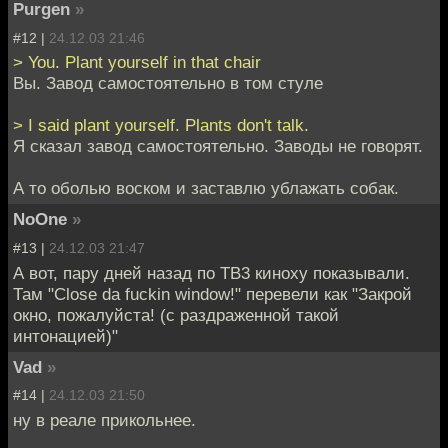
Purgen
»
#12 |
24.12.03 21:46
> You. Plant yourself in that chair
Вы. Завод самостоятельно в том стуле
> I said plant yourself. Plants don't talk.
Я сказал завод самостоятельно. Заводы не говорят.
А то оболью воском и заставлю ублажать собак.
NoOne
»
#13 |
24.12.03 21:47
А вот, пару дней назад по ТВ3 киноху показывали.
Там "Close da fuckin window!" перевели как "Закрой
окно, пожалуйста! (с раздраженной такой
интонацией)"
Vad
»
#14 |
24.12.03 21:50
ну в реале прикольнее.