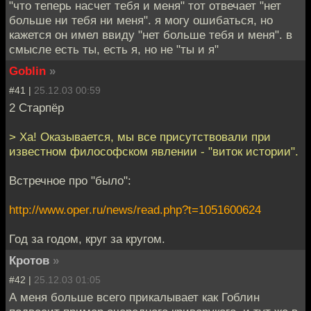
"что теперь насчет тебя и меня" тот отвечает "нет
больше ни тебя ни меня". я могу ошибаться, но
кажется он имел ввиду "нет больше тебя и меня". в
смысле есть ты, есть я, но не "ты и я"
Goblin
»
#41 |
25.12.03 00:59
2 Старпёр
> Ха! Оказывается, мы все присутствовали при
известном философском явлении - "виток истории".
Встречное про "было":
http://www.oper.ru/news/read.php?t=1051600624
Год за годом, круг за кругом.
Кротов
»
#42 |
25.12.03 01:05
А меня больше всего прикалывает как Гоблин