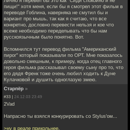
Лично я перевел бы это как "Сиди спокойно и не
пищи!" хотя меня, если бы я смотрел этот фильм в
переводе Гоблина, наверняка не смутил бы и
вариант про мышь, так как я считаю, что все
конкретно, дословно перевести нельзя и кое что
всеже необходимо переделывать что бы нам
русскоязычным было понятно. Вот.
Вспомнился тут перевод фильма "Американский
пирог" который показывали по ОРТ. Мне показалось
довольно смешным, к примеру, когда отец главного
героя фильма рассказывал своему сыну про то, что
его дядя Френк тоже очень любил ходить к Дуне
Кулачковой и душить одноглазую змею.
Старпёр
»
#33 |
24.12.03 23:49
2Vad
Напрасно ты взялся конкурировать со Stylus'ом...
>ну в реале прикольнее.