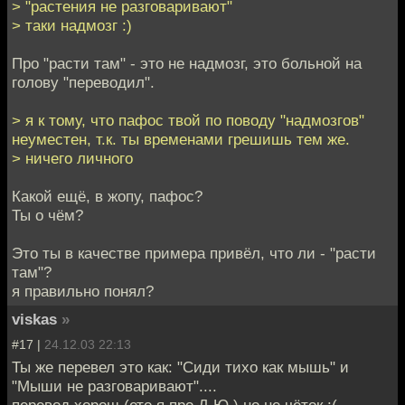
> "растения не разговаривают"
> таки надмозг :)
Про "расти там" - это не надмозг, это больной на
голову "переводил".
> я к тому, что пафос твой по поводу "надмозгов"
неуместен, т.к. ты временами грешишь тем же.
> ничего личного
Какой ещё, в жопу, пафос?
Ты о чём?
Это ты в качестве примера привёл, что ли - "расти
там"?
я правильно понял?
viskas
»
#17 |
24.12.03 22:13
Ты же перевел это как: "Сиди тихо как мышь" и
"Мыши не разговаривают"....
перевод хорош (ето я про Д.Ю.) но не чёток :(