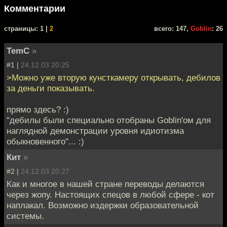
Комментарии
cтраницы: 1 |
2
всего: 147,
Goblin
: 26
TemC
»
#1 |
24.12.03 20:25
>Можно уже вторую кунсткамеру открывать, дебилов
за деньги показывать.
прямо здесь? :)
"дебилы были специально отобраны Goblin'ом для
наглядной демонстрации уровня идиотизма
обыкновенного"... :)
Кит
»
#2 |
24.12.03 20:27
Как и многое в нашей стране переводы делаются
через жопу. Настоящих спецов в любой сфере - кот
наплакал. Возможно издержки образовательной
системы.