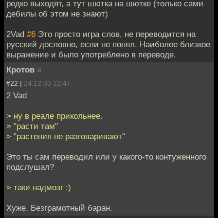
редко выходят, а тут шютка на шютке (только сами
дебилы об этом не знают)
2Vad
#6
Это просто игра слов, не переводится на
русский дословно, если не понял. Наиболее близкое
выражение и было употреблено в переводе.
Кротов
»
#22 |
24.12.03 22:47
2 Vad
> ну в реале прикольнее.
> "расти там"
> "растения не разговаривают"
Это ты сам переводил или у какого-то контуженного
подслушал?
> таки надмозг :)
Хуже. Безграмотный баран.