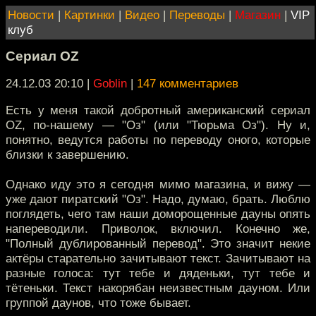
Новости
|
Картинки
|
Видео
|
Переводы
|
Магазин
|
VIP
клуб
Сериал OZ
24.12.03 20:10
|
Goblin
|
147 комментариев
Есть у меня такой добротный американский сериал
OZ, по-нашему — "Оз" (или "Тюрьма Оз"). Ну и,
понятно, ведутся работы по переводу оного, которые
близки к завершению.
Однако иду это я сегодня мимо магазина, и вижу —
уже дают пиратский "Оз". Надо, думаю, брать. Люблю
поглядеть, чего там наши доморощенные дауны опять
напереводили. Приволок, включил. Конечно же,
"Полный дублированный перевод". Это значит некие
актёры старательно зачитывают текст. Зачитывают на
разные голоса: тут тебе и дяденьки, тут тебе и
тётеньки. Текст накорябан неизвестным дауном. Или
группой даунов, что тоже бывает.