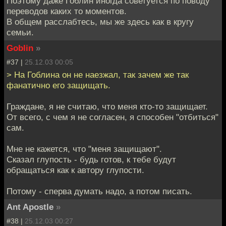
Поэтому даже Гоблин иногда советуется по поводу
переводов каких то моментов.
В общем расслабтесь, мы же здесь как в кругу
семьи.
Goblin
»
#37 |
25.12.03 00:05
> На Гоблина он не наезжал, так зачем же так
фанатично его защищать.
Граждане, я не считаю, что меня кто-то защищает.
От всего, с чем я не согласен, я способен "отбиться"
сам.
Мне не кажется, что "меня защищают".
Сказал глупость - будь готов, к тебе будут
обращаться как к автору глупости.
Потому - сперва думать надо, а потом писать.
Ant Apostle
»
#38 |
25.12.03 00:27