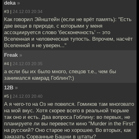
deka
»
#3 |
24.12.03 20:34
Как говорил Эйнштейн (если не врёт память): "Есть
две вещи в природе, с которыми у меня
ассоциируется слово 'бесконечность' -- это
Вселенная и человеческая тупость. Впрочем, насчёт
Вселенной я не уверен..."
Freak
»
#4 |
24.12.03 20:35
а если бы их было много, спецов т.е., чем бы
занимался камрад Гоблин?:)
12B
»
#5 |
24.12.03 20:40
А я чего-то на Оз не повелся. Гомиков там многовато
на мой вкус. Хотя скорее всего в реальной тюрьме
так оно и есть. Два вопроса Гоблину: во первых, не
планируете ли вы перевести кино "Murder in the First"
на русский? Оно старое но хорошее. Во вторых, как
заказать Сорванные Башни в штаты?