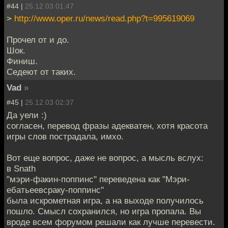
#44 |
25.12.03 01:47
>
http://www.oper.ru/news/read.php?t=995619069
Прочел от и до.
Шок.
Финиш.
Седеют от таких.
Vad
»
#45 |
25.12.03 02:37
Да уели :)
согласен, перевод фразы адекватен, хотя красота
игры слов пострадала, имхо.
Вот еще вопрос, даже не вопрос, а мысль вслух:
в Snath
"мэри-факин-поппинс" переведена как "Мэри-
ебатьеевсраку-поппинс"
была искрометная игра, а на выходе получилось
пошло. Смысл сохранился, но игра пропала. Вы
вроде всем форумом решали как лучше перевести.