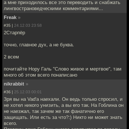
а мне приходилось все это переводить и снабжать
лингвострановедческими комментариями...
Freak
»
#35 |
24.12.03 23:58
2Старпёр
точно, главное дух, а не буква.
2 всем
почитайте Нору Галь "Слово живое и мертвое", там
много об этом всего понаписано
nikrabbit
»
#36 |
25.12.03 00:01
Зря вы на Vad'а наехали. Он ведь только спросил, и
не хотел никого унизить, а вы его так. На Гоблина он
не наезжал, так зачем же так фанатично его
защищать. Или есть за что?:) Никто ни может знать
всего.