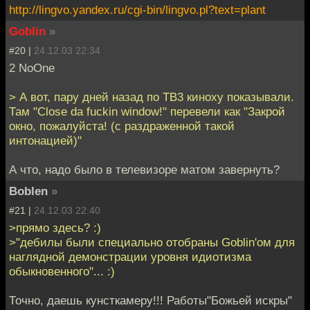
http://lingvo.yandex.ru/cgi-bin/lingvo.pl?text=plant
Goblin
»
#20 |
24.12.03 22:34
2 NoOne
> А вот, пару дней назад по ТВ3 киноху показывали.
Там "Close da fuckin window!" перевели как "Закрой
окно, пожалуйста! (с раздраженной такой
интонацией)"
А что, надо было в телевизоре матом завернуть?
Boblen
»
#21 |
24.12.03 22:40
>прямо здесь? :)
>"дебилы были специально отобраны Goblin'ом для
наглядной демонстрации уровня идиотизма
обыкновенного"... :)
Точно, даешь кунсткамеру!!! Работы"Божьей искры"