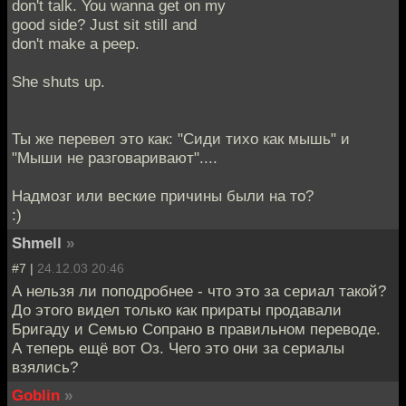
don't talk. You wanna get on my
good side? Just sit still and
don't make a peep.
She shuts up.
Ты же перевел это как: "Сиди тихо как мышь" и
"Мыши не разговаривают"....
Надмозг или веские причины были на то?
:)
Shmell
»
#7 |
24.12.03 20:46
А нельзя ли поподробнее - что это за сериал такой?
До этого видел только как прираты продавали
Бригаду и Семью Сопрано в правильном переводе.
А теперь ещё вот Оз. Чего это они за сериалы
взялись?
Goblin
»