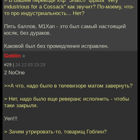
> В Вашем переводе х/ф "Snatch" фраза "Very
industrious for a Cossack" как звучит? По-моему, что-
то про индустриальность... Нет?
Пять баллов, M1Xan - это был самый настоящий
косяк, без дураков.
Каковой был без промедления исправлен.
Goblin
»
#29 |
24.12.03 23:29
2 NoOne
>>А что, надо было в телевизоре матом завернуть?
> Нет, надо было еще реверанс исполнить - чтобы
таки закрыли.
Уел!!!
> Зачем утрировать-то, товарищ Гоблин?