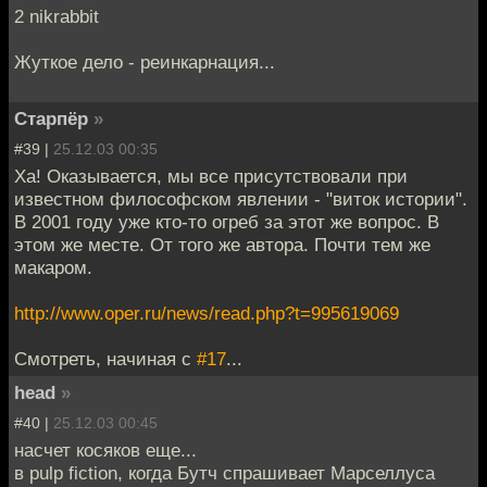
2 nikrabbit
Жуткое дело - реинкарнация...
Старпёр
»
#39 |
25.12.03 00:35
Ха! Оказывается, мы все присутствовали при
известном философском явлении - "виток истории".
В 2001 году уже кто-то огреб за этот же вопрос. В
этом же месте. От того же автора. Почти тем же
макаром.
http://www.oper.ru/news/read.php?t=995619069
Смотреть, начиная с
#17
...
head
»
#40 |
25.12.03 00:45
насчет косяков еще...
в pulp fiction, когда Бутч спрашивает Марселлуса