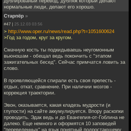
дублированый перевод, дубляж который делают
нормальные люди, делают его хорошо.
Старпёр
»
#47 |
25.12.03 03:56
>
http://www.oper.ru/news/read.php?t=1051600624
>Год за годом, круг за кругом.
Смачную кость ты подкидываешь неугомонным
вьюношам - обещал ведь покончить с "этапом
зажигательных бесед". Сейчас примчатся ловить за
слово.
В проявляющейся спирали есть своя прелесть -
отдых, откат, сравнение. При наличии мозгов -
коррекция траектории.
Эвон, оказывается, какая кладезь мудрости (и
глупости) на сайте аккумулируется. Впору раскопки
проводить. Эдак ведь и до Евангелия-от-Гоблина не
далеко. Еще немного и оформятся 10 заповедей
"переведенных" на язык понятный подростающему