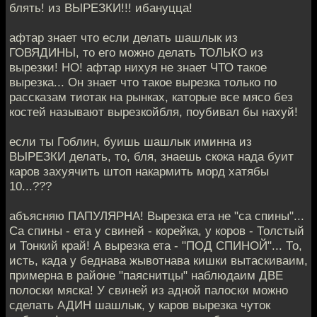
блять! из ВЫРЕЗКИ!!! ибануцца!
афтар знает что если делать шашлык из
ГОВЯДИНЫ, то его можно делать ТОЛЬКО из
вырезки! НО! афтар нихуя не знает ЧТО такое
вырезка... Он знает что такое вырезка только по
рассказам тиотак на рынках, каторые все мясо без
костей называют вырезкойбля, поубивал бы нахуй!
если ты Гоблин, буишь шашлык иминна из
ВЫРЕЗКИ делать, то, бля, знаешь скока нада буит
каров захуячить штоп накармить морд хатябы
10...???
абъясняю ПАПУЛЯРНА! Вырезка ета не "са спины"...
Са спины - ета у свиней - корейка, у коров - Толстый
и Тонкий край! А вырезка ета - "ПОД СПИНОЙ"... То,
исть, када у беднава жывотнава кишки вытаскиваим,
примерна в районе "паяснитцы" наблюдаим ДВЕ
полоски мяска! У свиней из адной палоски можно
сделать АДИН шашлык, у каров вырезка чуток