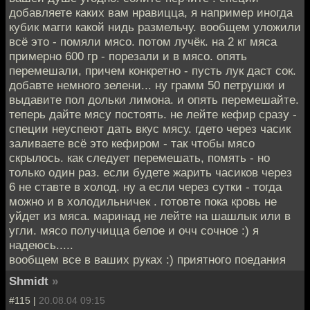
добавляете каких вам нравицца, я например иногда
кубик магги какой нидь размельчу. вообщем уложили
всё это - помяли мясо. потом лучёк. на 2 кг мяса
примерно 600 гр - порезали и в мясо. опять
перемешали, причем конкретно - пусть лук даст сок.
добавте немного зелени... ну грамм 50 петрушки и
выдавите пол дольки лимона. и опять перемешайте.
теперь дайте мясу постоять. не лейте кефир сразу -
специи неуспеют дать вкус мясу. гдето через часик
заливаете всё это кефиром - так чтобы мясо
скрылось. как следует перемешать, помять - но
только один раз. если будете жарить часиков через
6 не ставте в холод. ну а если через сутки - тогда
можно и в холодильничек . готовте пока кровь не
уйдет из мяса. маринад не лейте на шашлык или в
угли. мясо получицца белое и очч сочное :) я
надеюсь.....
вообщем все в ваших руках :) приятного поедания
Shmidt
»
#115 |
20.08.04 09:15