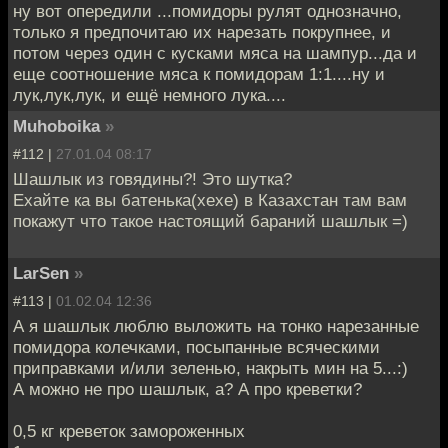
ну вот опередили ...помидоры рулят однозначно,
только я предпочитаю их нарезать покрупнее, и
потом через один с кусками мяса на шампур...да и
еще соотношение мяса к помидорам 1:1....ну и
лук,лук,лук, и ещё немного лука....
Muhoboika
»
#112 |
27.01.04 08:17
Шашлык из говядины?! Это шутка?
Ехайте ка вы батенька(хехе) в Казахстан там вам
покажут что такое настоящий бараний шашлык =)
LarSen
»
#113 |
01.02.04 12:36
А я шашлык люблю выложить на тонко нарезанные
помидора колечками, посыпанные всяческими
приправками и/или зеленью, накрыть мин на 5...:)
А можно не про шашлык, а? А про креветки?
0,5 кг креветок замороженных