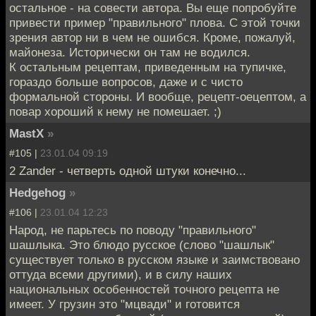
остальное - на совести автора. Вы еще попробуйте
привести пример "правильного" плова. С этой точки
зрения автор ни в чем не ошибся. Кроме, пожалуй,
майонеза. Исторически он там не водился.
К остальным рецептам, приведенным на тупичке,
гораздо больше вопросов, даже и с чисто
формальной стороны. И вообще, рецепт-оецептом, а
повар хороший к нему не помешает. ;)
MastX
»
#105 |
23.01.04 09:19
2 Zander - четверть одной штуки конечно...
Hedgehog
»
#106 |
23.01.04 12:23
Народ, не парьтесь по поводу "правильного"
шашлыка. Это блюдо русское (слово "шашлык"
существует только в русском языке и заимствовано
оттуда всеми другими), и в силу наших
национальных особенностей точного рецепта не
имеет. У грузин это "мцвади" и готовится