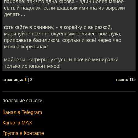
паболее! так что адна карова - адин более менее
сытый падонак! если шашлык иминна из вырезки
делать...
фтыкайте в свинину, - в корейку с вырезкой,
маринуйте все ето охуенным количеством лука,
приправьте базиликом, сорлью и все! через час
можна жаритьнах!
майнезы, кифиры, уксусы и прочие миниралки
только испоганят мясо!
cтраницы:
1
| 2
всего: 115
полезные ссылки
Канал в Telegram
Канал в MAX
Группа в Контакте