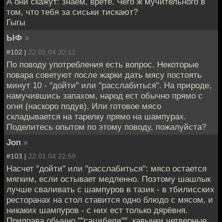
А они скажут: знаем, врёте. Чего ж мучительного в
том, что тебя за сиськи тискают?
Гыгы
ЫФ
»
#102 |
22.01.04 20:12
По поводу употребления есть вопрос. Некоторые
повара советуют после жарки дать мясу постоять
минут 10 - "дойти" или "расслабиться". На природе,
намучившись запахом, народ ест обычно прямо с
огня (наскоро подув). Или готовое мясо
складывается на тарелку прямо на шампурах.
Поделитесь опытом по этому поводу, пожалуйста?
Jon
»
#103 |
22.01.04 22:59
Насчет "дойти" или "расслабиться": мясо остается
мягким, если остывает медленно. Поэтому шашлык
лучше сваливать с шампуров в тазик - в тбилисских
ресторанах на стол ставится одно блюдо с мясом, и
никаких шампуров - с них ест только дярёвня.
Приправа обычно ""сацибели"", кавычки четверные,