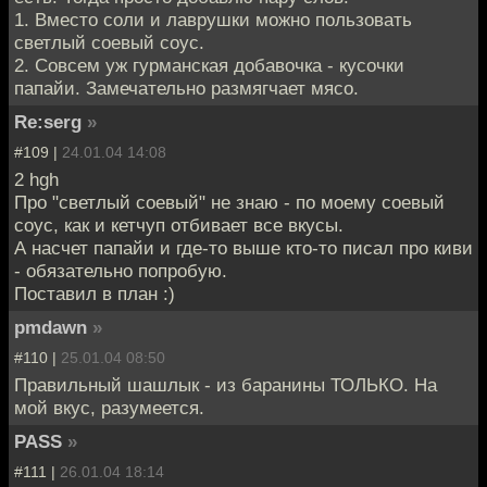
1. Вместо соли и лаврушки можно пользовать
светлый соевый соус.
2. Совсем уж гурманская добавочка - кусочки
папайи. Замечательно размягчает мясо.
Re:serg
»
#109 |
24.01.04 14:08
2 hgh
Про "светлый соевый" не знаю - по моему соевый
соус, как и кетчуп отбивает все вкусы.
А насчет папайи и где-то выше кто-то писал про киви
- обязательно попробую.
Поставил в план :)
pmdawn
»
#110 |
25.01.04 08:50
Правильный шашлык - из баранины ТОЛЬКО. На
мой вкус, разумеется.
PASS
»
#111 |
26.01.04 18:14