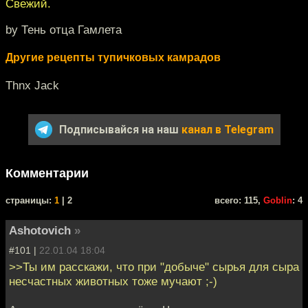
Свежий.
by Тень отца Гамлета
Другие рецепты тупичковых камрадов
Thnx Jack
Подписывайся на наш
канал в Telegram
Комментарии
cтраницы:
1
| 2
всего: 115,
Goblin
: 4
Ashotovich
»
#101 |
22.01.04 18:04
>>Ты им расскажи, что при "добыче" сырья для сыра
несчастных животных тоже мучают ;-)