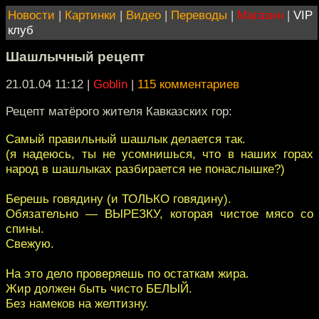
Новости
|
Картинки
|
Видео
|
Переводы
|
Магазин
|
VIP
клуб
Шашлычный рецепт
21.01.04 11:12
|
Goblin
|
115 комментариев
Рецепт матёрого жителя Кавказских гор:
Самый правильный шашлык делается так.
(я надеюсь, ты не усомнишься, что в наших горах
народ в шашлыках разбирается не понаслышке?)
Берешь говядину (и ТОЛЬКО говядину).
Обязательно — ВЫРЕЗКУ, которая чистое мясо со
спины.
Свежую.
На это дело проверяешь по остаткам жира.
Жир должен быть чисто БЕЛЫЙ.
Без намеков на желтизну.