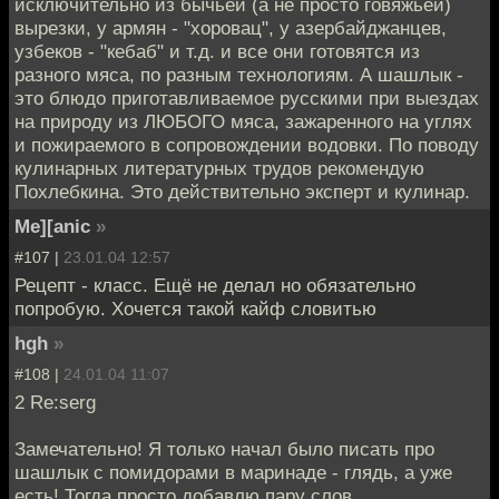
исключительно из бычьей (а не просто говяжьей)
вырезки, у армян - "хоровац", у азербайджанцев,
узбеков - "кебаб" и т.д. и все они готовятся из
разного мяса, по разным технологиям. А шашлык -
это блюдо приготавливаемое русскими при выездах
на природу из ЛЮБОГО мяса, зажаренного на углях
и пожираемого в сопровождении водовки. По поводу
кулинарных литературных трудов рекомендую
Похлебкина. Это действительно эксперт и кулинар.
Me][anic
»
#107 |
23.01.04 12:57
Рецепт - класс. Ещё не делал но обязательно
попробую. Хочется такой кайф словитью
hgh
»
#108 |
24.01.04 11:07
2 Re:serg
Замечательно! Я только начал было писать про
шашлык с помидорами в маринаде - глядь, а уже
есть! Тогда просто добавлю пару слов.