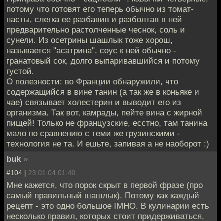
потому что готовят его теперь обычно из томат-
пасты, слегка ее разбавив и разболтав в ней
предварительно растолченные чеснок, соль и
сунели. Из осетрины шашлык тоже хорош,
называется "асатрина", соус к ней обычно -
гранатовый сок, долго выпаривавшийся и потому
густой.
О полезности: во Франции обнаружили, что
содержащийся в вине танин (а так же в коньяке и
чае) связывает холестерин и выводит его из
организма. Так вот, камрады, пейте вина с жирной
пищей! Только не французские, есстно, там танина
мало по сравнению с теми же грузинскими -
технология не та. И ешьте, запивая а не наоборот :)
buk
»
#104 |
23.01.04 01:40
Мне кажется, что порок скрыт в первой фразе (про
самый правильный шашлык). Потому как каждый
рецепт - это одно большое IMHO. В кулинарии есть
несколько правил, которых стоит придерживаться,