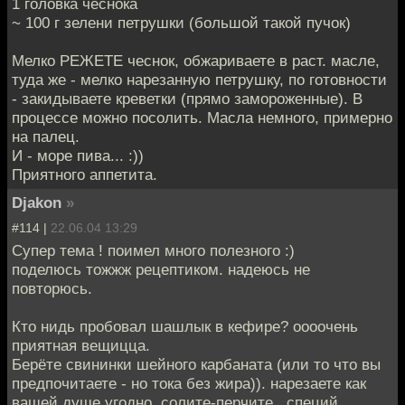
1 головка чеснока
~ 100 г зелени петрушки (большой такой пучок)
Мелко РЕЖЕТЕ чеснок, обжариваете в раст. масле,
туда же - мелко нарезанную петрушку, по готовности
- закидываете креветки (прямо замороженные). В
процессе можно посолить. Масла немного, примерно
на палец.
И - море пива... :))
Приятного аппетита.
Djakon
»
#114 |
22.06.04 13:29
Супер тема ! поимел много полезного :)
поделюсь тожжж рецептиком. надеюсь не
повторюсь.
Кто нидь пробовал шашлык в кефире? оооочень
приятная вещицца.
Берёте свининки шейного карбаната (или то что вы
предпочитаете - но тока без жира)). нарезаете как
вашей душе угодно. солите-перчите . специй