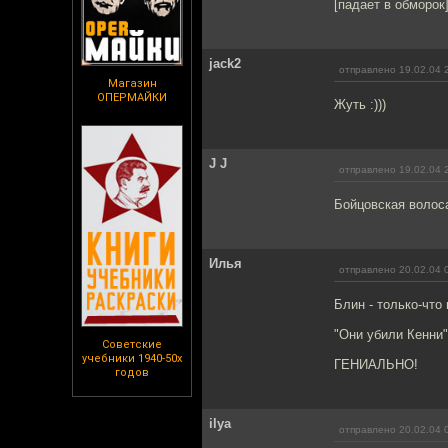
[падает в обморок
jack2
отправлено 19.02.04 
Магазин
ОПЕРМАЙКИ
Жуть :)))
J J
отправлено 19.02.04 
Бойцовская волос
Илья
отправлено 20.02.04 
Блин - только-что
"Они убили Кенни"
Советские
учебники 1940-50х
ГЕНИАЛЬНО!
годов
ilya
отправлено 20.02.04 