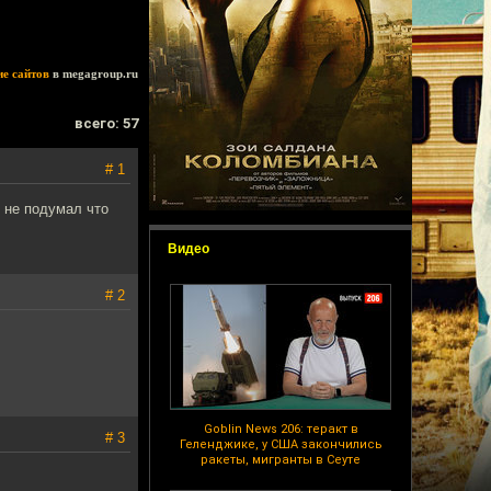
ие сайтов
в megagroup.ru
всего: 57
# 1
 не подумал что
Видео
# 2
Goblin News 206: теракт в
# 3
Геленджике, у США закончились
ракеты, мигранты в Сеуте