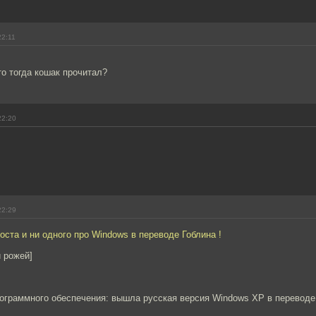
22:11
то тогда кошак прочитал?
22:20
22:29
поста и ни одного про Windows в переводе Гоблина !
й рожей]
ограммного обеспечения: вышла русская версия Windows XP в переводе 