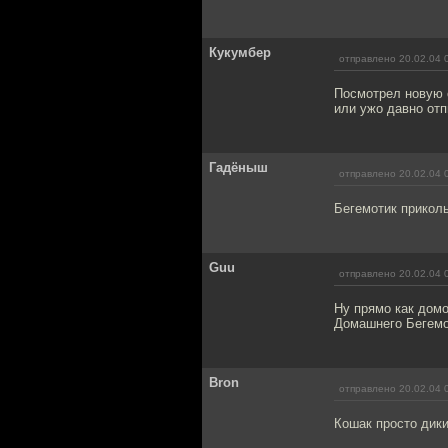
Кукумбер
отправлено 20.02.04 
Посмотрел новую с
или ужо давно отп
Гадёныш
отправлено 20.02.04 
Бегемотик приколь
Guu
отправлено 20.02.04 
Ну прямо как домо
Домашнего Бегемот
Bron
отправлено 20.02.04 
Кошак просто дики