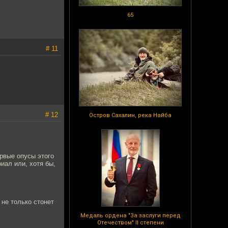
65
# 11
# 12
Остров Сахалин, река Найба
рвые опусы этого
иал или, хотя бы,
 не только стонет
Медаль ордена "За заслуги перед
Отечеством" II степени