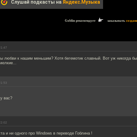
Слушай подкасты на
Яндекс.Музыка
Goblin рекомендует
заказывать
создан
21:47
пы любви к нашим меньшим? Хотя бегемотик славный. Вот уж никогда бы
мелкие...
21:53
у вас?
22:02
ста и ни одного про Windows в переводе Гоблина !