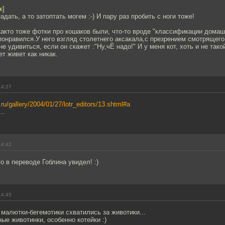
к]
адать, а то затоптать могем :-) И пару раз пробить с ноги тоже!
както тоже фотки про кошаков были, что-то вроде "классификации домаш
понравился.У него взгляд столетнего аксакала,с презрением смотрящего
не удивиться, если он скажет :"Ну,чЁ надо!" И у меня кот, хоть и не тако
ет живет как никак.
14:27
.ru/gallery/2004/01/27/lotr_editors/13.shtml#a
..
14:42
о в переводе Гоблина увидел! :)
14:45
 малютки-бегемотики схватились за животики...
ые животинки, особенно котейки :)