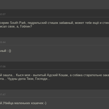
02:07
ерию South Park, педрильский стишок забавный, может тебе ещё и стих
исал свое, а, Гоблин?
03:44
ный :-))
07:06
й зашла... Кыся моя - вылитый Адский Кошак, а собака старательно зак
а... Чудны дела Твои, Господи...
07:47
й.Убийца маленьких кошечек:-)