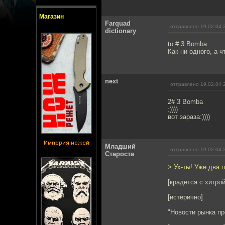
Магазин
Farquad
отправлено 19.02.04 
dictionary
to # 3 Bomba
Как ни одного, а ч
next
отправлено 19.02.04 
2# 3 Bomba
:))))
вот зараза:))))
Империя ножей
Младший
отправлено 19.02.04 
Староста
> Ух-ты! Уже два 
[крадется с хитро
[истерично]
"Новости рынка пр