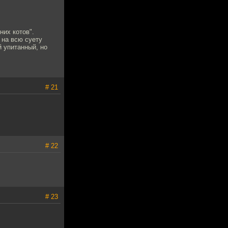
них котов".
 на всю суету
й упитанный, но
# 21
# 22
# 23