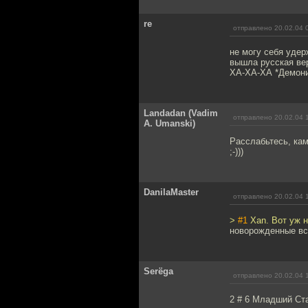
re
отправлено 20.02.04 
не могу себя удер
вышла русская вер
ХА-ХА-ХА *Демони
Landadan (Vadim
отправлено 20.02.04 
A. Umanski)
Расслабьтесь, кам
;-)))
DanilaMaster
отправлено 20.02.04 
>
#1
Xan. Вот уж н
новорожденные все
Serёga
отправлено 20.02.04 
2 # 6 Младший Ст