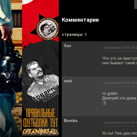
Комментарии
cтраницы: 1
Xan
отправлено 19.02.04 
Что это за присту
они бывают такие 
next
отправлено 19.02.04 
то goblin
Дмитрий это дома 
:))
Bomba
отправлено 19.02.04 
Ух-ты! Уже два по