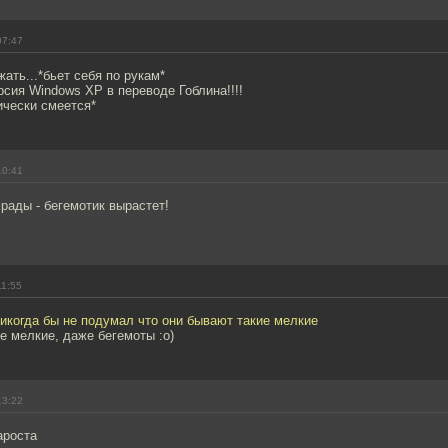
07:47
жать...*бьет себя по рукам*
сия Windows XP в переводе Гоблина!!!!
чески смеется*
10:41
рады - бегемотик вырастет!
11:55
икогда бы не подумал что они бывают такие мелкие
 мелкие, даже бегемоты :o)
13:22
ароста