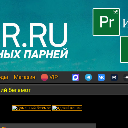
оды
Магазин
VIP
ий бегемот