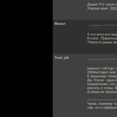
Даааа! Я б такую 
Хороша идея :))))))
Михал
отправлено 20.02.04 
А кто енто все мо
Кстати...Прикольн
"Новости рынка пр
Soul_jah
отправлено 20.02.04 
немного <off-top>
2Whitechapel твой
К прошлому топик
Дж. Клуни - один
направления, что 
вписать в титры. 
(Собака не произно
----------------------------
Чувак, помоему ты
там, но и гаффкает