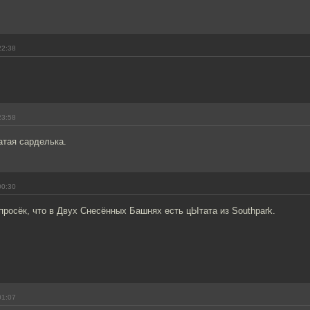
]
22:38
23:58
атая сарделька.
00:30
 просёк, что в Двух Снесённых Башнях есть цЫтата из Southpark.
01:07