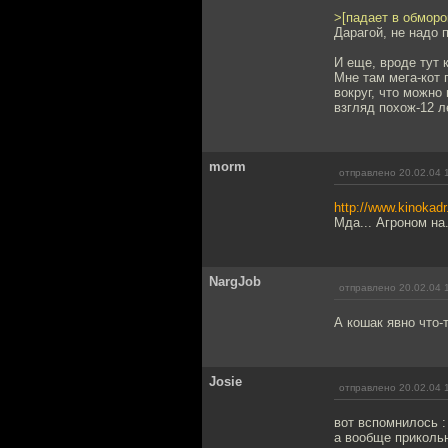
>[падает в обморо
Дарагой, не надо п
И еще, вроде тут 
Мне там мега-кот 
вокруг, что можно 
взгляд похож-12 л
morm
отправлено 20.02.04 
http://www.kinokadr
Мда... Агроном на.
NargJob
отправлено 20.02.04 
А кошак явно что-т
Josie
отправлено 20.02.04 
вот вспомнилось :
а вообще прикольн