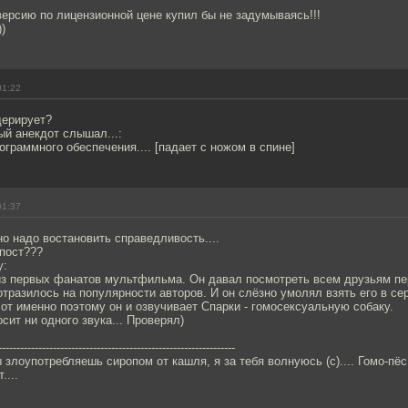
версию по лицензионной цене купил бы не задумываясь!!!
))
01:22
дерирует?
ый анекдот слышал...:
ограммного обеспечения.... [падает с ножом в спине]
01:37
 но надо востановить справедливость....
 пост???
у:
 из первых фанатов мультфильма. Он давал посмотреть всем друзьям пе
отразилось на популярности авторов. И он слёзно умолял взять его в сер
Вот именно поэтому он и озвучивает Спарки - гомосексуальную собаку.
сит ни одного звука... Проверял)
-----------------------------------------------------------------
 злоупотребляешь сиропом от кашля, я за тебя волнуюсь (с).... Гомо-пёс
....