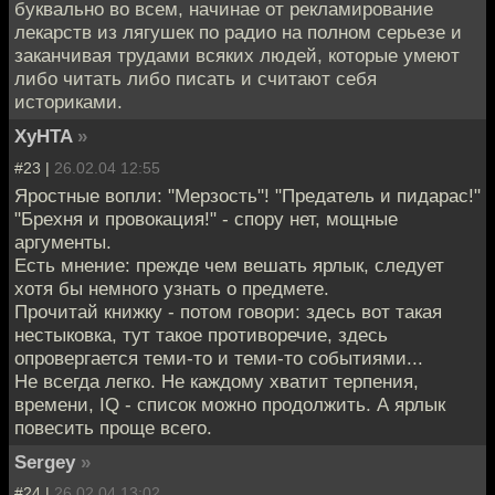
буквально во всем, начинае от рекламирование
лекарств из лягушек по радио на полном серьезе и
заканчивая трудами всяких людей, которые умеют
либо читать либо писать и считают себя
историками.
XyHTA
»
#23 |
26.02.04 12:55
Яростные вопли: "Мерзость"! "Предатель и пидарас!"
"Брехня и провокация!" - спору нет, мощные
аргументы.
Есть мнение: прежде чем вешать ярлык, следует
хотя бы немного узнать о предмете.
Прочитай книжку - потом говори: здесь вот такая
нестыковка, тут такое противоречие, здесь
опровергается теми-то и теми-то событиями...
Не всегда легко. Не каждому хватит терпения,
времени, IQ - список можно продолжить. А ярлык
повесить проще всего.
Sergey
»
#24 |
26.02.04 13:02