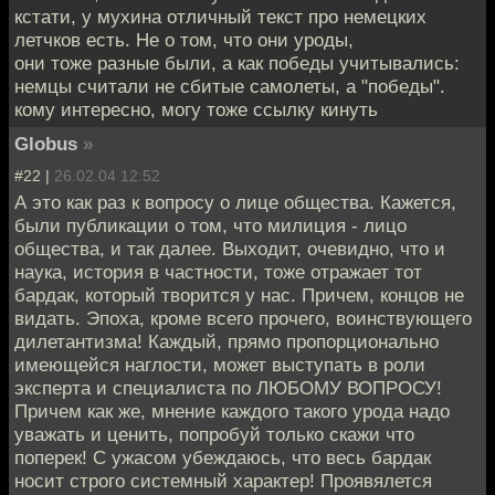
кстати, у мухина отличный текст про немецких
летчков есть. Не о том, что они уроды,
они тоже разные были, а как победы учитывались:
немцы считали не сбитые самолеты, а "победы".
кому интересно, могу тоже ссылку кинуть
Globus
»
#22 |
26.02.04 12:52
А это как раз к вопросу о лице общества. Кажется,
были публикации о том, что милиция - лицо
общества, и так далее. Выходит, очевидно, что и
наука, история в частности, тоже отражает тот
бардак, который творится у нас. Причем, концов не
видать. Эпоха, кроме всего прочего, воинствующего
дилетантизма! Каждый, прямо пропорционально
имеющейся наглости, может выступать в роли
эксперта и специалиста по ЛЮБОМУ ВОПРОСУ!
Причем как же, мнение каждого такого урода надо
уважать и ценить, попробуй только скажи что
поперек! С ужасом убеждаюсь, что весь бардак
носит строго системный характер! Проявялется