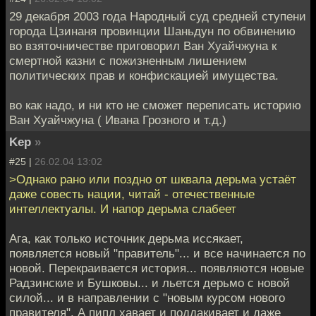
29 декабря 2003 года Народный суд средней ступени
города Цзинаня провинции Шаньдун по обвинению
во взяточничестве приговорил Ван Хуайчжуна к
смертной казни с пожизненным лишением
политических прав и конфискацией имущества.
во как надо, и ни кто не сможет переписать историю
Ван Хуайчжуна ( Ивана Грозного и т.д.)
Kep
»
#25 |
26.02.04 13:02
>Однако рано или поздно от шквала дерьма устаёт
даже совесть нации, читай - отечественные
интеллектуалы. И напор дерьма слабеет
Ага, как только источник дерьма иссякает,
появляется новый "правитель"... и все начинается по
новой. Перекраивается история... появляются новые
Радзинские и Бушковы... и льется дерьмо с новой
силой... и в направлении с "новым курсом нового
правителя". А пипл хавает и поддакивает и даже