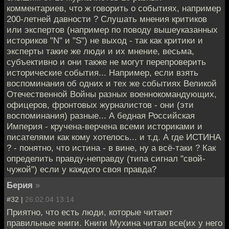
комментариев, что ж говорить о событиях, например
200-летней давности ? Слушать мнения критиков
или экспертов (например по поводу вышеуказанных
историков "N" и "S") не выход - так как критики и
эксперты такие же люди и их мнение, весьма,
субъективно и они также не могут перепроверить
исторические события... Например, если взять
воспоминания об одних и тех же событиях Великой
Отечественной Войны разных военнокомандующих,
офицеров, фронтовых журналистов - они (эти
воспоминания) разные... А бедная Российская
Империя - кручена-верчена всеми историками и
писателями как кому хотелось... и т.д. А где ИСТИНА
? - понятно, что истина - в вине, ну а всё-таки ? Как
определить правду-неправду (типа сигнал "свой-
чужой") если у каждого своя правда?
Берия
»
#32 |
26.02.04 13:14
Приятно, что есть люди, которые читают
правильные книги. Книги Мухина читал все(их у него