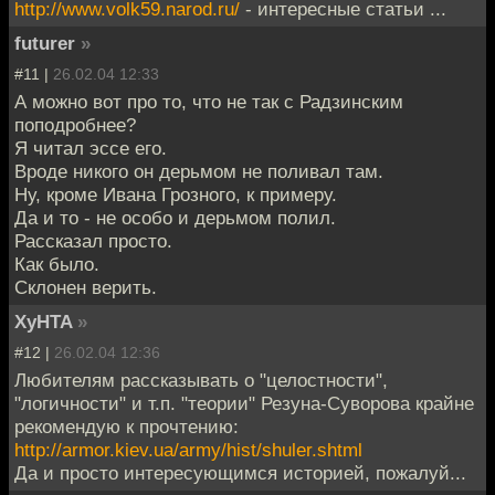
http://www.volk59.narod.ru/
- интересные статьи ...
futurer
»
#11 |
26.02.04 12:33
А можно вот про то, что не так с Радзинским
поподробнее?
Я читал эссе его.
Вроде никого он дерьмом не поливал там.
Ну, кроме Ивана Грозного, к примеру.
Да и то - не особо и дерьмом полил.
Рассказал просто.
Как было.
Склонен верить.
XyHTA
»
#12 |
26.02.04 12:36
Любителям рассказывать о "целостности",
"логичности" и т.п. "теории" Резуна-Суворова крайне
рекомендую к прочтению:
http://armor.kiev.ua/army/hist/shuler.shtml
Да и просто интересующимся историей, пожалуй...