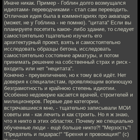
Иначе никак. Пример - Гоблин долго возмущался
идиотами- переводчиками - стал сам переводить.
Отличная идея была в комментариях про аквапарк
(может, не у Гоблина - не помню). "цитата" Если вы
планируете посетить какое- либо здание, то следует
самостоятельно тщательно изучить его
архитектурный проект, взять и самостоятельно
исследовать образцы бетона, исследовать
самостоятельно состояние арматуры, и потом
принимать решение на собственный страх и риск -
входить или нет "нецитата".
Конечно - преувеличение, но к тому всё идёт. Нет
доверия к специалистам, проявляющим вопиющую
безграмотность и крайнюю степень идиотии.
Особенно недоверие касается врачей, строителей и
милиционеров. Первые две категории,
встречавшиеся мне, - тщательно записывали МОИ
советы им - как лечить и как строить. Но я ж знаю,
что я никто в этих областях. Почему же специально
обученные люди - ещё больше никто?! "Мерзость"!
"Предатель и пидарас!" "Брехня и провокация!" (с)