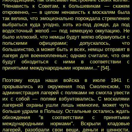
"Ненависть к Советам, к большевикам — скажем
откровенно, — в целом ненависть к москалям была
так велика, что эмоционально порождала стремление
выбраться куда угодно, хоть из-под дождя, да под
водосточный желоб — под немецкую оккупацию. Не
было иллюзий, что немцы будут мягко обраиуопься с
польскими офицерами; допускалось, что
большинство, а может быть и всех, немцы отправят в
лагеря для военнопленных; однако считали, что они
будут обходиться с ними в соответствии с
принятыми международными нормами..." [54].
Поэтому когда наши войска в июле 1941 г.
прорывались из окружения под Смоленском, то
администрация лагерей с поляками не смогла увести
их с собой — поляки взбунтовались. С москалями
лагерной охраны ушли лишь немногие, может чуть
больше удрали в Польшу. Остальные остались ждать
обхождения "в соответствии с принятыми
международными нормами". Вскрыли кладовые
лагерей, разобрали свои вещи, деньги и ценности,