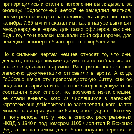
принарядились и стали в нетерпении выглядывать за
околицу. "Водосточный желоб" не замедлил явиться,
посмотрел-посмотрел на поляков, вытащил пистолет
калибра 7,65 мм и показал им, как в натуре выглядят
международные нормы для таких офицеров, как они.
Ведь то, что и поляки называли себя офицерами, для
немецких офицеров было просто оскорблением.
Но к сильным чертам немцев относят то, что они,
дескать, никогда никакие документы не выбрасывают,
а все складывают в архивы. Расстреляв поляков, они
лагерную документацию отправили в архив. А когда
Геббельс начал эту пропагандистскую битву, они ее
подняли из архива и на основе лагерных документов
составили свои списки, но, возможно из-за спешки,
не стали вникать, кого из числящихся в лагерной
картотеке они действительно расстреляли, кого на тот
момент в лагерях уже не было, а кто удрал. Поэтому
и получилось, что у них в списках расстрелянных
НКВД в 1940 г. под номером 1105 числится Р. Бежанек
[55], а он на самом деле благополучно пережил и