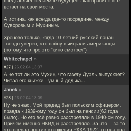
предсавляет желаемое будущее - как правило все
встает на свои места.
А истина, как всегда где-то посредине, между
Суворовым и Мухиным.
Хреново только, когда 10-летний русский пацан
твердо уверен, что войну выиграли американцы
(потому что про это "кино смотрел")
Whitechapel
»
#27 |
26.02.04 13:07
А не тот ли это Мухин, что газету Дуэль выпускает?
Читал его книжки - умный дядька...
Janek
»
#28 |
26.02.04 13:09
Ну не знаю. Мой прадед был польским офицером,
правда к 1939-ому году он был на пенсии(62 года
было). Но его всё равно расстреляли в 1940-ом году.
Причём именно НКВД и расстреляло. За что -- за то
что воевал против вторжения РККА 1922-го года под