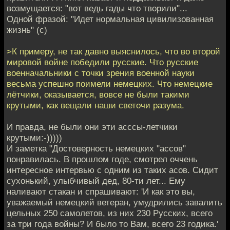
возмущается: "вот ведь гады что творили"...
Одной фразой: "Идет нормальная цивилизованная
жизнь" (с)
>К примеру, не так давно выяснилось, что во второй
мировой войне победили русские. Что русские
военначальники с точки зрения военной науки
весьма успешно поимели немецких. Что немецкие
лётчики, оказывается, вовсе не были такими
крутыми, как вещали наши светочи разума.
И правда, не были они эти асссы-летчики
крутыми:-)))))
И заметка "Достоверность немецких "ассов"
понравилась. В прошлом годе, смотрел оччень
интересное интервью с одним из таких асов. Сидит
сухонький, улыбчивый дед, 80-ти лет... Ему
наливают стакан и спрашивают: 'И как это вы,
уважаемый немецкий ветеран, умудрились завалить
цельных 250 самолетов, из них 230 Русских, всего
за три года войны? И было то Вам, всего 23 годика.'