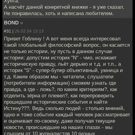
Хунта.
А насчёт данной конкретной книжки - я уже сказал.
Не понравилась, хоть и написана любителем.
BOND
»
#31 |
26.02.04 13:13
Привет Гоблину ! А вот меня всегда интересовал
такой глобальный философский вопрос, он касается
не только истории, ну пусть в данном случае
истории: допустим историк "N" - чмо, искажает
историческую правду, льёт дерьмо и т.д. и т.п., а
историк "S" - супер-бупер объективный, умница и
т.д. Каким образом мы - читатели, слушатели
(потребители информации) сможем узнать где
правда, а где - ложь?, по каким критериям?, как
отделить зёрна от плевел?, как перепроверить
прошедшие исторические события и найти
Истину???. Ведь сколько людей - столько мнений,
одно и тоже событие каждый человек рассматривает
и оценивает по-своему, даже получая текущие
новости, происшедшие на наших глазах - мы
слышим от 10 журналистов 10 разных