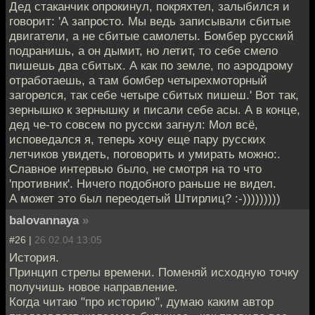
Дед стаканчик опрокинул, покряхтел, залыбился и
говорит: 'А запросто. Мы ведь записывали сбитые
двигатели, а не сбитые самолеты. Бомбер русский
подранишь, а он дымит, но летит, то себе смело
пишешь два сбитых. А как по земле, по аэродрому
отработаешь, а там бомбер четырехмоторный
загорелся, так себе четыре сбитых пишеш.' Вот так,
зернышко к зернышку и писали себе асы. А в конце,
дед че-то совсем по русски загнул: Мол всё,
исповедался я, теперь хочу еще пару русских
летчиков увидеть, поговорить и умирать можно:.
Славное интервью было, не смотря на то что
'противник'. Ничего подобного раньше не видел.
А может это был переодетый Штирлиц? :-)))))))))
balovannaya
»
#26 |
26.02.04 13:05
История.
Принцип стрелы времени. Поменяй исходную точку
получишь новое направление.
Когда читаю "про историю", думаю каким автор