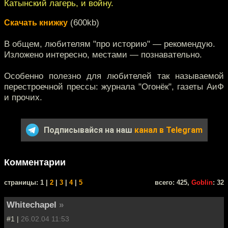
Катынский лагерь, и войну.
(600kb)
Скачать книжку
В общем, любителям "про историю" — рекомендую.
Изложено интересно, местами — познавательно.
Особенно полезно для любителей так называемой
перестроечной прессы: журнала "Огонёк", газеты АиФ
и прочих.
Подписывайся на наш
канал в Telegram
Комментарии
cтраницы: 1 |
2
|
3
|
4
|
5
всего: 425,
Goblin
: 32
Whitechapel
»
#1 |
26.02.04 11:53