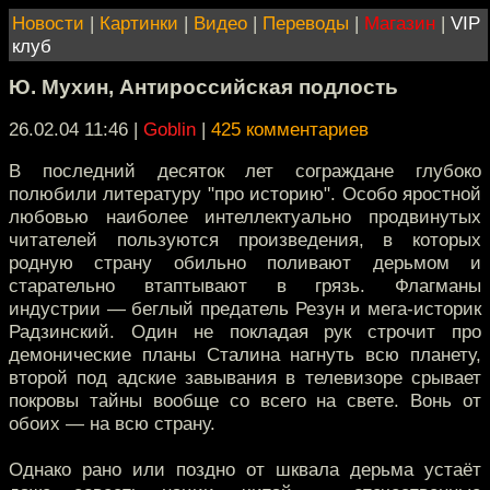
Новости
|
Картинки
|
Видео
|
Переводы
|
Магазин
|
VIP
клуб
Ю. Мухин, Антироссийская подлость
26.02.04 11:46
|
Goblin
|
425 комментариев
В последний десяток лет сограждане глубоко
полюбили литературу "про историю". Особо яростной
любовью наиболее интеллектуально продвинутых
читателей пользуются произведения, в которых
родную страну обильно поливают дерьмом и
старательно втаптывают в грязь. Флагманы
индустрии — беглый предатель Резун и мега-историк
Радзинский. Один не покладая рук строчит про
демонические планы Сталина нагнуть всю планету,
второй под адские завывания в телевизоре срывает
покровы тайны вообще со всего на свете. Вонь от
обоих — на всю страну.
Однако рано или поздно от шквала дерьма устаёт