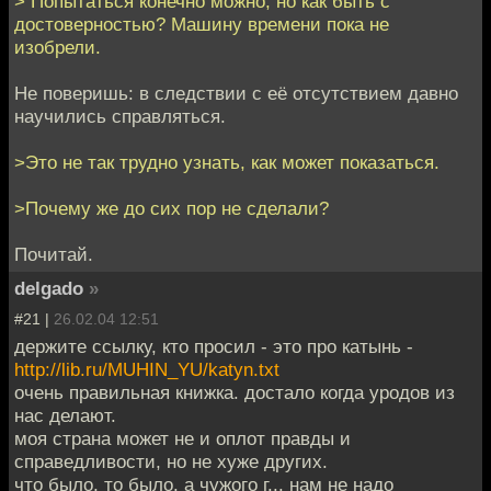
> Попытаться конечно можно, но как быть с
достоверностью? Машину времени пока не
изобрели.
Не поверишь: в следствии с её отсутствием давно
научились справляться.
>Это не так трудно узнать, как может показаться.
>Почему же до сих пор не сделали?
Почитай.
delgado
»
#21 |
26.02.04 12:51
держите ссылку, кто просил - это про катынь -
http://lib.ru/MUHIN_YU/katyn.txt
очень правильная книжка. достало когда уродов из
нас делают.
моя страна может не и оплот правды и
справедливости, но не хуже других.
что было, то было. а чужого г... нам не надо