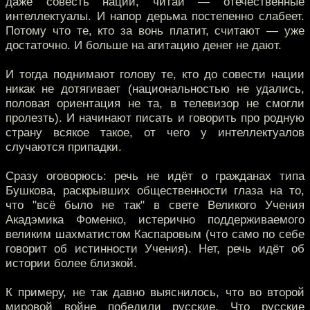
даже совесть нации, читай — отечественные
интеллектуалы. И напор дерьма постепенно слабеет.
Потому что те, кто за вонь платит, считают — уже
достаточно. И больше на агитацию денег не дают.
И тогда поднимают голову те, кто до совести нации
никак не дотягивает (национальностью не удались,
половая ориентация не та, в телевизор не смогли
пролезть). И начинают писать и говорить про родную
страну всякое такое, от чего у интеллектуалов
случаются припадки.
Сразу оговорюсь: речь не идёт о гражданах типа
Бушкова, раскрывших общественности глаза на то,
что "всё было не так" в свете Великого Учения
Акадэмика Фоменко, истерично поддерживаемого
великим шахматистом Каспаровым (что само по себе
говорит об истинности Учения). Нет, речь идёт об
истории более близкой.
К примеру, не так давно выяснилось, что во второй
мировой войне победили русские. Что русские