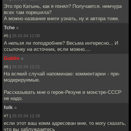
Это про Катынь, как я понял? Получается. немчура
всех там порешила?
А можно название книги узнать, ну и автора тоже.
Tche
»
#5 |
26.02.04 12:00
А нельзя ли поподробнее? Весьма интересно... И
ссылочку на источник, если можно....
Goblin
»
#6 |
26.02.04 12:21
На всякий случай напоминаю: комментарии - пре-
модерируемые.
Рассказывать мне о герое-Резуне и монстре-СССР
не надо.
folk
»
#7 |
26.02.04 12:28
если этот ваш комм адресован мне, то могу сказать,
что вы заблуждаетесь