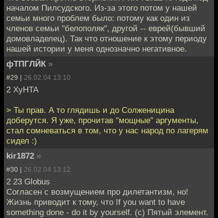
началом Пилсудского. Из-за этого потом у нашей
семьи много проблем было: потому как один из
членов семьи "белополяк", другой -- еврей(бывший
домовладелец). Так что отношение к этому периоду
нашей истории у меня однозначно негативное.
фТПГЛЙК
»
#29 |
26.02.04 13:10
2 ХуНТА
> Ты прав. А то глядишь и до Солженицина
доберутся. Я уже, прочитав "мощные" аргументы,
стал сомневаться в том, что у нас народ по лагерям
сидел :)
kir1872
»
#30 |
26.02.04 13:12
2 23 Globus
Согласен с возмущением про дилетантизм, но!
Жизнь приводит к тому, что If you want to have
something done - do it by yourself. (c) Пятый элемент.