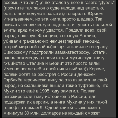
восемь, что ли?) ,я печатался у него в газете "Дуэль"
(прочтите там закон о суде народа над властью,
есть о чём подумать кстати),я спорил с Юрием
Игнатьевичем, но эта книга просто шедевр. Так
описать человеческую подлость и тупость польской
элиты вряд ли кому удастся. Предали всех, свой
народ, союзную Францию, союзную Англию,
убивали гражданских немцев(первый геноцид
второй мировой войны)не зря англичане генералу
Сикорскому подстроили авмакатастрофу. Кстати,
очень рекомендую прочитать и мухинскую книгу
"Убийство Сталина и Берии" это просто вилы!
Именно после неё я свой ник и выбрал)) Короче,
поляки хотят за расстрел с России денюжек,
Горбачёв героически вину за это взвалил на свой
народ, но фальшивки вышли такие туфтовые, что
Мухин это ещё в 1995 году заметил. Поляки
ангажировали тьму историков в России, для
поддержки их версии, а книга Мухина у них такой
гешефт отнимает!!! Одной книгой съэкономить
минимум 30 млн. долларов не каждый сможет