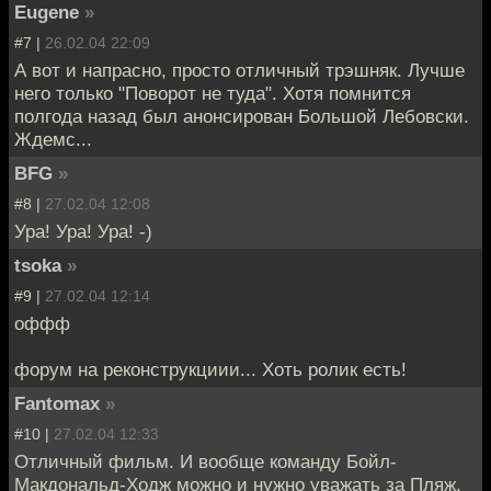
Eugene
»
#7 |
26.02.04 22:09
А вот и напрасно, просто отличный трэшняк. Лучше
него только "Поворот не туда". Хотя помнится
полгода назад был анонсирован Большой Лебовски.
Ждемс...
BFG
»
#8 |
27.02.04 12:08
Ура! Ура! Ура! -)
tsoka
»
#9 |
27.02.04 12:14
оффф
форум на реконструкциии... Хоть ролик есть!
Fantomax
»
#10 |
27.02.04 12:33
Отличный фильм. И вообще команду Бойл-
Макдональд-Ходж можно и нужно уважать за Пляж.