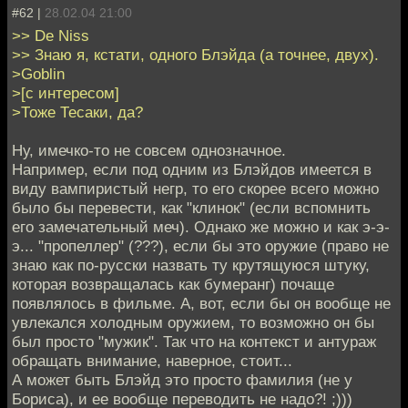
#62 |
28.02.04 21:00
>> De Niss
>> Знаю я, кстати, одного Блэйда (а точнее, двух).
>Goblin
>[с интересом]
>Тоже Тесаки, да?
Ну, имечко-то не совсем однозначное.
Например, если под одним из Блэйдов имеется в
виду вампиристый негр, то его скорее всего можно
было бы перевести, как "клинок" (если вспомнить
его замечательный меч). Однако же можно и как э-э-
э... "пропеллер" (???), если бы это оружие (право не
знаю как по-русски назвать ту крутящуюся штуку,
которая возвращалась как бумеранг) почаще
появлялось в фильме. А, вот, если бы он вообще не
увлекался холодным оружием, то возможно он бы
был просто "мужик". Так что на контекст и антураж
обращать внимание, наверное, стоит...
А может быть Блэйд это просто фамилия (не у
Бориса), и ее вообще переводить не надо?! ;)))