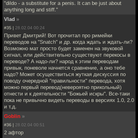
"dildo - a substitute for a penis. It can be just about
anything long and stiff."
Vlad
»
#35 |
28.02.04 00:24
Привет Дмитрий! Вот прочитал про римейки
переводов на "Snatch" и др. когда ждать и ждать-ли?
Возможно мат просто будет заменен на звуковой
сигнал, или действительно существуют перекосы в
переводе? А надо-ли? народ к этим переводам
привык, поневоле начнется сравнение, а оно тебе
надо? Может осуществиться жуткая дискуссия по
поводу очередной "правильности" перевода, хотя
можно первый перевод(невероятно прикольный)
отнести и к деятельности "Божьей искры". Все-таки
пока не привычно видеть переводы в версиях 1.0, 2.0
и т.д.
Goblin
»
#36 |
28.02.04 00:51
2 афтор