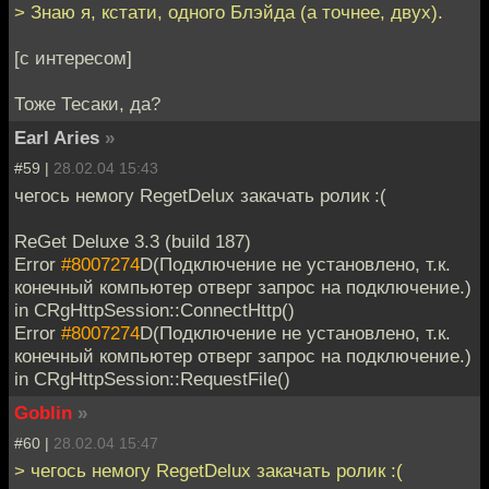
> Знаю я, кстати, одного Блэйда (а точнее, двух).
[с интересом]
Тоже Тесаки, да?
Earl Aries
»
#59 |
28.02.04 15:43
чегось немогу RegetDelux закачать ролик :(
ReGet Deluxe 3.3 (build 187)
Error
#8007274
D(Подключение не установлено, т.к.
конечный компьютер отверг запрос на подключение.)
in CRgHttpSession::ConnectHttp()
Error
#8007274
D(Подключение не установлено, т.к.
конечный компьютер отверг запрос на подключение.)
in CRgHttpSession::RequestFile()
Goblin
»
#60 |
28.02.04 15:47
> чегось немогу RegetDelux закачать ролик :(