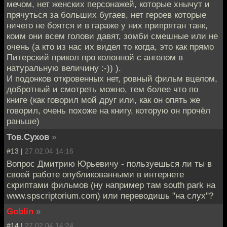
мечом, нет женских персонажей, которые хнычут и
прячуться за больших бугаев, нет героев которые
ничего не боятся и в гараже у них припрятан танк,
коим они всем голови давят, зомби смешные или не
очень (а кто из нас их видел то когда, это как прямо
Питерский прикол про колонной с ангелом в
натуральную величину :-)) ).
И подонков откровенных нет, ровный фильм вцелом,
добротный и смотреть можно, тем более что по
книге (как говорил мой друг или, как он опять же
говорил, очень похоже на книгу, которую он прочёл
раньше)
Тов.Сухов
»
#13 |
27.02.04 14:16
Вопрос Дмитрию Юрьевичу - пользуешься ли ты в
своей работе опубликованными в интернете
скриптами фильмов (ну например там south park на
www.spscriptorium.com) или переводишь "на слух"?
Goblin
»
#14 |
27.02.04 14:24