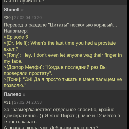
А что случилось?
Shmell
»
#30 |
27.02.04 20:20
Перевод в разделе "Цитаты" несколько корявый...
Например:
>Episode 6
>[Dr. Melfi]: When's the last time you had a prostate
exam?
>[Tony]: Hey, I don't even let anyone wag their finger in
my face.
>[Доктор Мелфи]: "Когда в последний раз Вы
проверяли простату".
>[Тони]: "Эй! Да я просто тыкать в меня пальцем не
позволю."
Палево
»
#31 |
27.02.04 20:33
За "размер/качество" отдельное спасибо, крайне
демократично..:)) Я ж не Пират ;), мне и 12 мегов в
тягость качать...
А правда, когда уже Лебовски подоспеет?