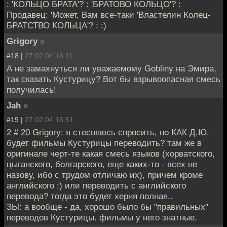
: 'КОЛЬЦО БРАТА'? : 'БРАТОВО КОЛЬЦО'? :
Продавец: 'Может, Вам все-таки 'Властелин Колец-
БРАТСТВО КОЛЬЦА'? : :)
Grigory
»
#18 |
27.02.04 16:11
А не замахнуться ли уважаемому Goblinу на Эмира,
так сказать Кустурицу? Вот бы взрывоопасная смесь
получилась!
Jah
»
#19 |
27.02.04 16:51
2 # 20 Grigory: я стесняюсь спросить, но КАК Д.Ю.
будет фильмы Кустурицы переводить? там же в
оригинале черт-те какая смесь языков (хорватского,
цыганского, болгарского, еще каких-то - всех не
назову, ибо с трудом отличаю их), причем кроме
английского :) или переводить с английского
перевода? тогда это будет херня полная..
ЗЫ: а вообще - да, хорошо было бы "правильных"
переводов Кустурицы. фильмы у него знатные.