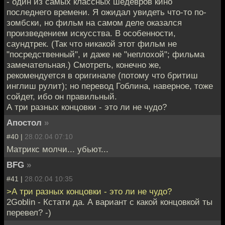
- один из самых классных шедевров кино
последнего времени. Я ожидал увидеть что-то по-
зомбски, но фильм на самом деле оказался
произведением искусства. В особенности,
саундтрек. (Так что никакой этот фильм не
"посредственный", и даже не "неплохой"; фильма
замечательная.) Смотреть, конечно же,
рекомендуется в оригинале (потому что бритиш
инглиш рулит); но перевод Гоблина, наверное, тоже
сойдет, ибо он правильный.
А три разных концовки - это ли не чудо?
Апостол
»
#40 |
28.02.04 07:10
Матрикс молчи... убьют...
BFG
»
#41 |
28.02.04 10:35
>А три разных концовки - это ли не чудо?
2Goblin - Кстати да. А вариант с какой концовкой ты
перевел? -)