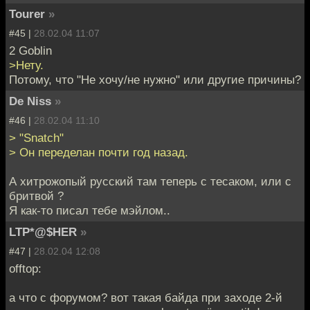
Tourer
»
#45 |
28.02.04 11:07
2 Goblin
>Нету.
Потому, что "Не хочу/не нужно" или другие причины?
De Niss
»
#46 |
28.02.04 11:10
> "Snatch"
> Он переделан почти год назад.
А хитрожопый русский там теперь с тесаком, или с
бритвой ?
Я как-то писал тебе мэйлом..
LTP*@$HER
»
#47 |
28.02.04 12:08
offtop:
а что с форумом? вот такая байда при заходе 2-й