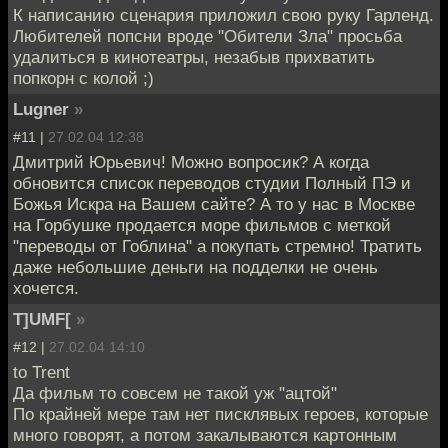
К написанию сценария приложил свою руку Гарленд.
Любителей попсни вроде "Обители Зла" просьба
удалиться в кинотеатры, незабыв прихватить
попкорн с колой ;)
Lugner
»
#11 |
27.02.04 12:38
Дмитрий Юрьевич! Можно вопросик? А когда
обновится список переводов студии Полный ПЭ и
Божья Искра на Вашем сайте? А то у нас в Москве
на Горбушке продается море фильмов с меткой
"переводы от Гоблина" а покупать стремно! Тратить
даже небольшие деньги на подделки не очень
хочется.
T]UMF[
»
#12 |
27.02.04 14:10
to Trent
Да фильм то совсем не такой уж "ацтой"
По крайней мере там нет писклявых героев, которые
много говорят, а потом закалываются картонным