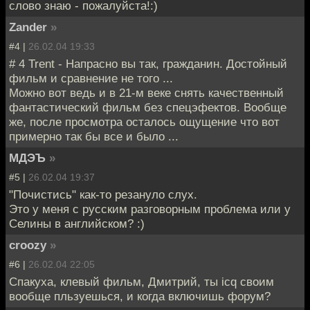
слово знаю - пожалуйста!:)
Zander
»
#4 |
26.02.04 19:33
# 4 Trent - Напрасно вы так, гражданин. Достойный
фильм и сравнение не того ...
Можно вот ведь и в 21-м веке снять качественный
фантастический фильм без спецэфектов. Вообще
же, после просмотра осталось ощущение что вот
примерно так бы все и было ...
МДЭЪ
»
#5 |
26.02.04 19:37
"Почистись" как-то резануло слух.
Это у меня с русским разговорным проблема или у
Селины в английском? :)
croozy
»
#6 |
26.02.04 22:05
Спакуха, клевый фильм, Дмитрий, ты icq своим
вообще пльзуешься, и когда включишь форум?