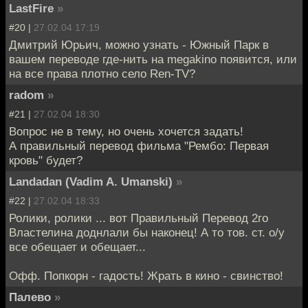
LastFire
»
#20 |
27.02.04 17:19
Дмитрий Юрьич, можно узнать - Южный Парк в
вашем переводе где-нить на megakino появится, или
на все права плотно село Ren-TV?
radom
»
#21 |
27.02.04 18:30
Вопрос не в тему, но очень хочется задать!
А правильный перевод фильма "Рембо: Первая
кровь" будет?
Landadan (Vadim A. Umanski)
»
#22 |
27.02.04 18:33
Ролики, ролики ... вот Правильный Перевод 2го
Властелина доднлали бы наконец! А то тов. ст. о/у
все обещает и обещает...
Офф. Попкорн - гадость! Жрать в кино - свинство!
Палево
»