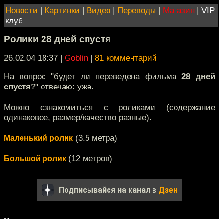
Новости
|
Картинки
|
Видео
|
Переводы
|
Магазин
|
VIP
клуб
Ролики 28 дней спустя
26.02.04 18:37
|
Goblin
|
81 комментарий
На вопрос "будет ли переведена фильма
28 дней
спустя
?" отвечаю: уже.
Можно ознакомиться с роликами (содержание
одинаковое, размер/качество разные).
(3.5 метра)
Маленький ролик
(12 метров)
Большой ролик
Подписывайся на канал в
Дзен