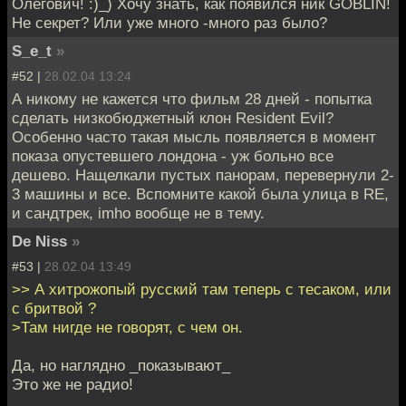
Олегович! :)_) Хочу знать, как появился ник GOBLIN!
Не секрет? Или уже много -много раз было?
S_e_t
»
#52 |
28.02.04 13:24
А никому не кажется что фильм 28 дней - попытка
сделать низкобюджетный клон Resident Evil?
Особенно часто такая мысль появляется в момент
показа опустевшего лондона - уж больно все
дешево. Нащелкали пустых панорам, перевернули 2-
3 машины и все. Вспомните какой была улица в RE,
и сандтрек, imho вообще не в тему.
De Niss
»
#53 |
28.02.04 13:49
>> А хитрожопый русский там теперь с тесаком, или
с бритвой ?
>Там нигде не говорят, с чем он.
Да, но наглядно _показывают_
Это же не радио!