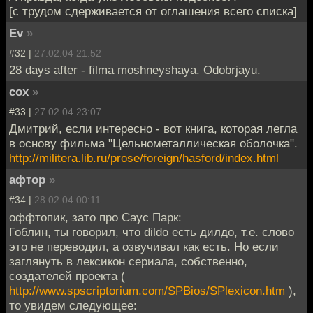
[с трудом сдерживается от оглашения всего списка]
Ev
»
#32 |
27.02.04 21:52
28 days after - filma moshneyshaya. Odobrjayu.
cox
»
#33 |
27.02.04 23:07
Дмитрий, если интересно - вот книга, которая легла
в основу фильма "Цельнометаллическая оболочка".
http://militera.lib.ru/prose/foreign/hasford/index.html
афтор
»
#34 |
28.02.04 00:11
оффтопик, зато про Саус Парк:
Гоблин, ты говорил, что dildo есть дилдо, т.е. слово
это не переводил, а озвучивал как есть. Но если
заглянуть в лексикон сериала, собственно,
создателей проекта (
http://www.spscriptorium.com/SPBios/SPlexicon.htm
),
то увидем следующее: