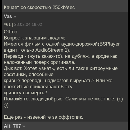
Качает со скоростью 250kb/sec
Vas
»
#61 |
28.02.04 18:02
Offtop:
Вопрос к знающим людям:
Имеется фильм с одной аудио-дорожкой(BSPlayer
видит только AudioStream 1).
Перевод - (жуть какая-то), не дубляж, а вроде как
наложенный поверх оригинала.
Дык вот. Хотел узнать, есть ли такие хитроумные
софтинки, способные
кривые переводы надмозгов вырубать? Или же
проклЯтые приклеиваютЪ эту
кривоту насмерть?
ПоможЫте, люди добрые! Сами мы не местные. (с)
:))
Ещё раз - извеняйте за оффтопик.
Alt_707
»