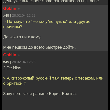
день уже вылезает: some rekonstrucёon until done
Goblin
»
#48 |
28.02.04 12:27
> Потому, что "Не хочу/не нужно" или другие
причины?
Да как-то ни к чему.
Мне пешком до всего быстрее дойти.
Goblin
»
#49 |
28.02.04 12:28
2 De Niss
> А хитрожопый русский там теперь с тесаком, или
с бритвой ?
Зовут его как и раньше Борис Бритва.