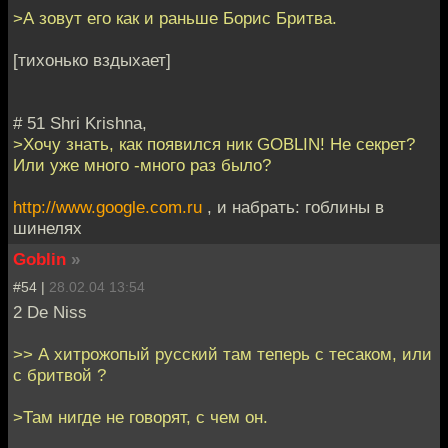
>А зовут его как и раньше Борис Бритва.
[тихонько вздыхает]
# 51 Shri Krishna,
>Хочу знать, как появился ник GOBLIN! Не секрет?
Или уже много -много раз было?
http://www.google.com.ru
, и набрать: гоблины в
шинелях
Goblin
»
#54 |
28.02.04 13:54
2 De Niss
>> А хитрожопый русский там теперь с тесаком, или
с бритвой ?
>Там нигде не говорят, с чем он.