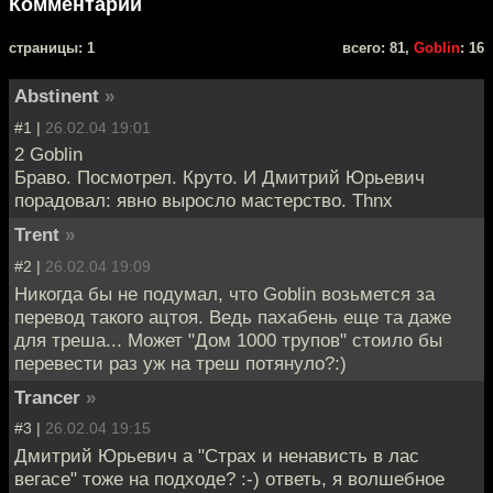
Комментарии
cтраницы: 1
всего: 81,
Goblin
: 16
Abstinent
»
#1 |
26.02.04 19:01
2 Goblin
Браво. Посмотрел. Круто. И Дмитрий Юрьевич
порадовал: явно выросло мастерство. Thnx
Trent
»
#2 |
26.02.04 19:09
Никогда бы не подумал, что Goblin возьмется за
перевод такого ацтоя. Ведь пахабень еще та даже
для треша... Может "Дом 1000 трупов" стоило бы
перевести раз уж на треш потянуло?:)
Trancer
»
#3 |
26.02.04 19:15
Дмитрий Юрьевич а "Страх и ненависть в лас
вегасе" тоже на подходе? :-) ответь, я волшебное