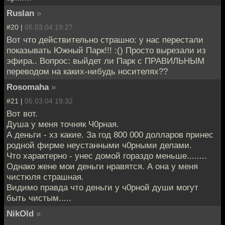
Ruslan
»
#20 |
05.03.04 19:27
Вот что действительно страшно: у нас перестали
показывать Южный Парк!!! :() Просто вырезали из
эфира.. Вопрос: выйдет ли Парк с ПРАВИЛЬНЫМ
переводом на каких-нибудь носителях??
Rosomaha
»
#21 |
05.03.04 19:32
Вот вот.
Душа у меня точняк Ч0рная.
А деньги - хз какие. За год 800 000 долларов принес
родной фирме неустанными ч0рными делами.
Что характерно - унес домой гораздо меньше........
Однако жене мои деньги нравятся. А она у меня
чистюля страшная.
Видимо правда что деньги у ч0рной души могут
быть чистым.....
NikOld
»