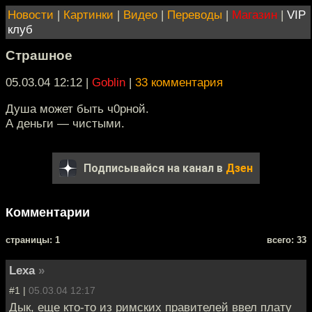
Новости
|
Картинки
|
Видео
|
Переводы
|
Магазин
|
VIP
клуб
Страшное
05.03.04 12:12
|
Goblin
|
33 комментария
Душа может быть ч0рной.
А деньги — чистыми.
Подписывайся на канал в
Дзен
Комментарии
cтраницы: 1
всего: 33
Lexa
»
#1 |
05.03.04 12:17
Дык, еще кто-то из римских правителей ввел плату