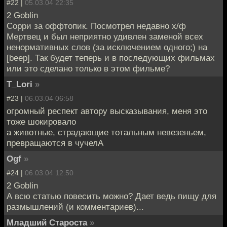
#22 |
05.03.04 22:35
2 Goblin
Сорри за оффтопик. Посмотрел недавно х/ф
Мертвец и был неприятно удивлен заменой всех
ненормативных слов (за исключением одного;) на
[beep]. Так будет теперь и в последующих фильмах
или это сделано только в этом фильме?
T_Lori
»
#23 |
06.03.04 06:58
огромный респект автору высказывания, меня это
тоже шокировало
а животные, страдающие тотальным невезеньем,
превращаются в чучелА
Ogf
»
#24 |
06.03.04 12:50
2 Goblin
А всю статью повесить можно? Дает ведь пищу для
размышлений (и комментариев)...
Младший Староста
»