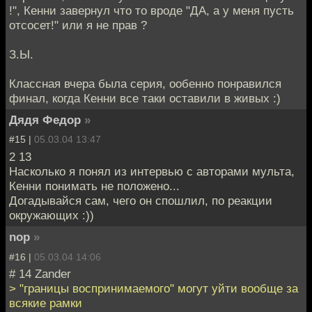
!", Кенни завернул что то вроде "ДА, а у меня пусть
отсосет!" или я не прав ?
З.Ы.
Классная вчера была серия, ообенно понравился
финал, когда Кенни все таки оставили в живых :)
Дядя Федор
»
#15 |
05.03.04 13:47
2 13
Насколько я понял из интервью с авторами мульта,
Кенни понимать не положено...
Догадывайся сам, чего он спошлил, по реакции
окружающих :))
nop
»
#16 |
05.03.04 14:06
# 14 Zander
> "границы воспринимаемого" могут уйти вообще за
всякие рамки