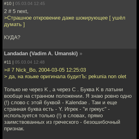
#10 |
05.03.04 12:45
2 # 5 next,
>Страшное откровение даже шокирующее [ ушёл
думать ]
КУДА?
Landadan (Vadim A. Umanski)
»
#11 |
05.03.04 12:48
># 7 Nick_Bo, 2004-03-05 12:25:03
> да, на языке оригинала будитЪ: pekunia non olet
Только не через K , а через C . Буква K в латыни
вообще на странном положении. Я знаю ровно одно
(!) слово с этой буквой - Kalendae . Там и еще
странная буква есть - Y. Игрек - "и грекус" -
используется только (!) в словах, прямо
заимствованных из греческого - безошибочный
признак.