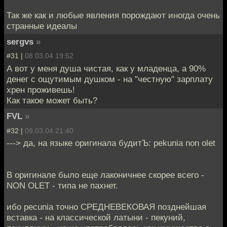
Так же как и любые явления порождают иногда очень
странные идеалы
sergvs
»
#31 |
08.03.04 19:52
А вот у меня душа чистая, как у младенца, а 90%
денег с ощутимым душком - на "честную" зарплату
хрен проживешь!
Как такое может быть?
FVL
»
#32 |
09.03.04 21:40
---> да, на языке оригинала будитЪ: pekunia non olet
В оригинале было еще лаконичнее скорее всего -
NON OLET - типа не пахнет.
ибо pecunia точно СРЕДНЕВЕКОВАЯ позднейшая
вставка - на классической латыни - пекуний,