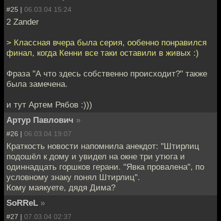
#25 |
06.03.04 15:24
2 Zander
> Классная вчера была серия, ообенно понравился
финал, когда Кенни все таки оставили в живых :)
Фраза "А что здесь собственно происходит?" также
была замечена.
и тут Артем Рябов :)))
Артур Павлович
»
#26 |
06.03.04 19:07
Краткость новости напомнила анекдот: "Штирлиц
подошёл к дому и увидел на окне три утюга и
одиннадцать горшков герани. "Явка провалена", по
условному знаку понял Штирлиц".
Кому маякуете, дядя Дима?
SoRReL
»
#27 |
07.03.04 02:37