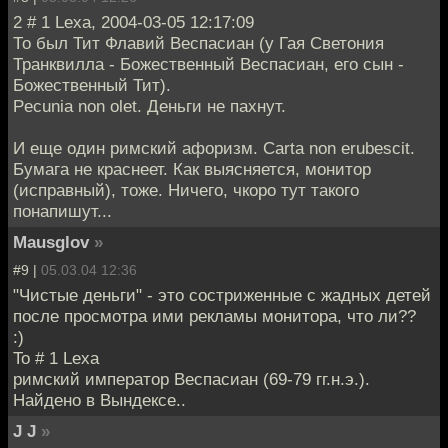
2 # 1 Lexa, 2004-03-05 12:17:09
То был Тит Флавий Веспасиан (у Гая Светония
Транквилла - Божественный Веспасиан, его сын -
Божественный Тит).
Pecunia non olet. Деньги не пахнут.
И еще один римский афоризм. Carta non erubescit.
Бумага не краснеет. Как выясняется, монитор
(исправный), тоже. Ничего, чкоро тут такого
понапишут...
Mausglov
»
#9 |
05.03.04 12:36
"Чистые деньги" - это состриженные с жадных детей
после просмотра ими рекламы монитора, что ли??
:)
To # 1 Lexa
римский император Веспасиан (69-79 гг.н.э.).
Найдено в Вындексе..
J J
»