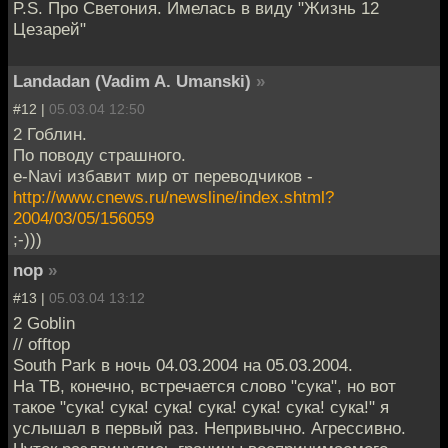
P.S. Про Светония. Имелась в виду "Жизнь 12
Цезарей"
Landadan (Vadim A. Umanski)
»
#12 |
05.03.04 12:50
2 Гоблин.
По поводу страшного.
e-Navi избавит мир от переводчиков -
http://www.cnews.ru/newsline/index.shtml?
2004/03/05/156059
;-)))
nop
»
#13 |
05.03.04 13:12
2 Goblin
// offtop
South Park в ночь 04.03.2004 на 05.03.2004.
На ТВ, конечно, встречается слово "сука", но вот
такое "сука! сука! сука! сука! сука! сука! сука!" я
услышал в первый раз. Непривычно. Агрессивно.