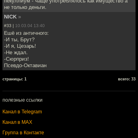
пекуллиум - чаще употреблялось как имущество а
не только деньги.
NICK
»
#33 |
10.03.04 13:40
Ешё из античного:
-И ты, Брут?
-И я, Цезарь!
-Не ждал.
-Сюрприз!
Псевдо-Октавиан
cтраницы: 1
всего: 33
полезные ссылки
Канал в Telegram
Канал в MAX
Группа в Контакте