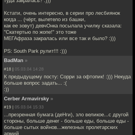
туда закралась? :)))
Кстати, очень интересно, в серии про лесбиянок
когда ... (чёрт, вылетело из башки,
как ее зовут) девчОнка посылала училку сказала:
"Скатертью по жопе!" это тоже
МЕГАфраза закралась или все так и было? :)))
PS: South Park рулит!!! :)))
BadMan
»
#18 |
05.03.04 14:28
К предыдущему посту: Сорри за офтопик! :))) Некуда
больше вопрос задать... :(
:))
Cerber Armavirsky
»
#19 |
05.03.04 15:33
...презренная бумага (деНги), зло великое...с другой
стороны, больше денег - больше еды, больше еды -
больше сытых войнов...железных пролетарских
армий