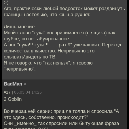
:-)
Ага, практически любой подросток может раздвинуть
границы настолько, что крыша рухнет.
Лишь мнение.
Мной слово "сука" воспринимается (с ящика) как
грубое, но не табуированное.
А вот "сука!!! сука!!! ..... раз 9" уже как мат. Переход
количества в качество. Непривычно это
слышать\видеть по ТВ.
Я не говорю, что "так нельзя", я говорю
"непривычно".
BadMan
»
#17 |
05.03.04 14:25
2 Goblin
Во вчерашней серии: пришла толпа и спросила "А
что здесь, собственно, происходит?"
Они _именно_ так спросили или бытующая фраза