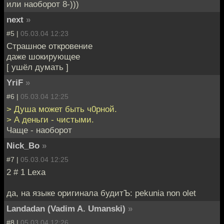
или наоборот 8-)))
next
»
#5 |
05.03.04 12:23
Страшное откровение
даже шокирующее
[ ушёл думать ]
YriF
»
#6 |
05.03.04 12:25
> Душа может быть ч0рной.
> А деньги - чистыми.
Чаще - наоборот
Nick_Bo
»
#7 |
05.03.04 12:25
2 # 1 Lexa
да, на языке оригинала будитЪ: pekunia non olet
Landadan (Vadim A. Umanski)
»
#8 |
05.03.04 12:26