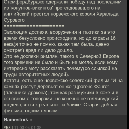
Стемфордбурдже одержали победу над последним
из 'конунгов-викингов' претендовавшего на
английский престол норвежского короля Харальда
Сурового
=====================
Эволюция доспеха, вооружения и тактики за это
время безусловно происходила, но до кирасы 16
века(я точно не помню, какая там была, давно
смотрел) вряд ли дело дошло.
Это не доспехи римлян, такого в Северной Европе
того времени не было и быть не могло, если кому
интересно могу рассказать почему(со ссылкой на
труды авторитетных людей).
Кстати, есть еще норвежско-советский фильм "И на
камнях растут деревья" он же "Драгенс Фанге"
(пленники дракона), там как раз мужики в коже и в
основном с топорами, но конечно не голливудский
шедевр, хотя к реальности ближе. Старая добрая
фильма, одним словом.
Namestnik
»
#53 |
11.03.04 01:38