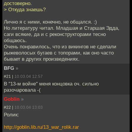
достоверно.
> Откуда знаешь?
Лично я с ними, конечно, не общался. :)
Но литературу читал. Младшая и Старшая Эдда,
саги всякие, да и с реконструкторами тесно
общаюсь.
Очень понравилось, что из викингов не сделали
рыжеволосых бугаев с топорами, как оно часто
бывает в других произведениях.
BFG
»
#21 |
10.03.04 12:57
В "13-м войне" меня концовка оч. сильно
разочаровала -(
Goblin
»
#22 |
10.03.04 13:03
Ролик:
http://goblin.lib.ru/13_war_rolik.rar