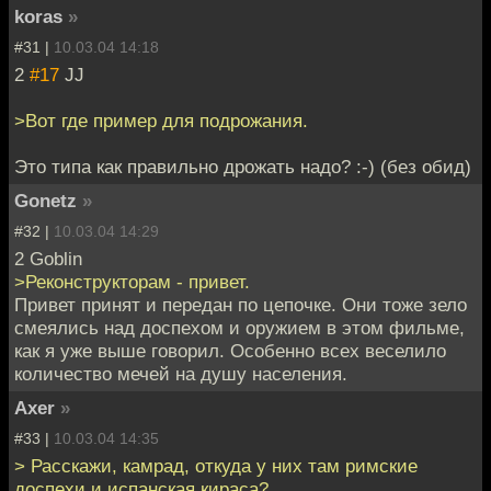
koras
»
#31 |
10.03.04 14:18
2
#17
JJ
>Вот где пример для подрожания.
Это типа как правильно дрожать надо? :-) (без обид)
Gonetz
»
#32 |
10.03.04 14:29
2 Goblin
>Реконструкторам - привет.
Привет принят и передан по цепочке. Они тоже зело
смеялись над доспехом и оружием в этом фильме,
как я уже выше говорил. Особенно всех веселило
количество мечей на душу населения.
Axer
»
#33 |
10.03.04 14:35
> Расскажи, камрад, откуда у них там римские
доспехи и испанская кираса?