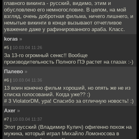
главного викинга - русский, видимо, этим и
обусловлено его немногословие. В целом, на мой
взгляд, очень добротная фильма, ничего лишнего, и
немытые викинги в конце вызывают отчетливое
уважение даже у рафинированного араба. Класс.
koras
»
#5 |
10.03.04 11:26
За 13-го огромный сенкс!! Вообще
производительность Полного ПЭ растет на глазах :-)
Палево
»
#6 |
10.03.04 11:36
13 воин конечно фильм хороший, но опять же не из
списка голосований. Когда уже?? :)
# 3 ViolatorDM, ура! Спасибо за отличную новость! :)
Axer
»
#7 |
10.03.04 11:37
Этот русский (Владимир Кулич) офигенно похож на
мужика, который играл Михайло Ломоносова в