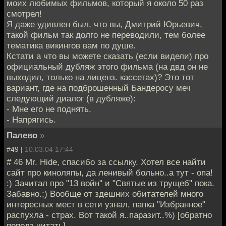
моих любимых фильмов, который я около 50 раз
смотрел!
Я даже удивлен был, что вы, Дмитрий Юрьевич,
такой фильм так долго не переводили, тем более
тематика викингов вам по душе.
Кстати а что вы можете сказать (если видели) про
официальный дубляж этого фильма (на двд он не
выходил, только на лиценз. кассетах)? Это тот
вариант, где на подброшенный Бандеросу меч
следующий диалог (в дубляже):
- Мне его не поднять.
- Напрягись.
Палево
»
#49 |
10.03.04 17:44
# 46 Mr. Hide, спасибо за ссылку. Хотел все найти
сайт про киноляпы, да ленивый больно..а тут - опа!
:) Зачитал про "13 войн" и "Святые из трущеб" пока.
Забавно.;) Вообще от здешних обитателей много
интересных мест в сети узнал, папка "Избранное"
распухла - страх. Вот такой я..паразит..%) [обратно
пополз читать]