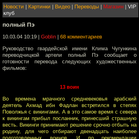
Новости
|
Картинки
|
Видео
|
Переводы
|
Магазин
|
VIP
клуб
полный Пэ
10.03.04 10:19
|
Goblin
|
68 комментариев
Руководство гвардейской имени Клима Чугункина
переводчицкой артели полный Пэ сообщает о
готовности перевода следующих художественных
фильмов:
13 воин
Во времена мрачного средневековья арабский
деятель Ахмад ибн Фадлан встретился в степях
Поволжья с викингами. А в это самое время с севера
к викингам прибыл посланник, принесший страшную
весть. Викинги принимают решение срочно отбыть на
родину, для чего отбирают двенадцать наиболее
подготовленных воинов. И по рекомендации