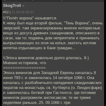
SkogTroll
»
#52 |
11.03.04 00:57
\\"Полёт ворона" называется.
К нему был еще второй фильм, "Тень Ворона", очень
зверский, там экранизированны многие интересные
вещи из досуга древних скандинавов, описанного в
сагах, как то: поджечь дом неприятеля и принимать
выпрыгивающих из огня на копья, окатить котлом
кипятка отдыхающих в бане граждан...
\\Эпоха викингов довольно долго длилась. 8-)
Мнение историков, что
==================
Эпоха викингов для Западной Европы началась 8
июня 793 г. и закончилась 14 октября 1066 г. Она
началась с разбойничьего нападения скандинавских
пиратов на монастырь св. Кутберта (о. Линдисфарн)
и закончилась битвой при Гастингсе, где потомки
викингов разгромили англосаксов; те же тремя
неделями раньше, 25. 09.1066 г. при