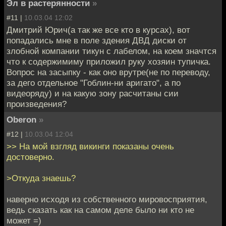
Эл в растерянности
»
#11 |
10.03.04 12:02
Дмитрий Юрич(а так же все кто в курсах), вот
попадались мне в поле здения ДВД диски от
злобной компании тикун с лабелом, на коем значтся
что к содержимиму приложил руку хозяин тупичка.
Вопрос на засыпку - как оно врутре(не по переводу,
за дего отдельное "Гоблин-ни аригато", а по
видеоряду) и на какую зону расчитаны сии
произведения?
Oberon
»
#12 |
10.03.04 12:04
>> На мой взгляд викинги показаны очень
достоверно.
>Откуда знаешь?
наверно исходя из собственного мировосприятия,
ведь сказать как на самом деле было ни кто не
может =)