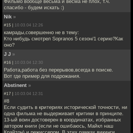
Фильмо вообще весьма и весма не плох, т.ч.
спасибо - будем искать :)
Nik
»
#15 |
10.03.04 12:26
камрады,совершенно не в тему:
Кто нибудь смотрел Sopranos 5 сезон/1 серию?Как
оно?
J J
»
#16 |
10.03.04 12:30
Работа,работа без перерывов,всегда в поиске.
Вот где пример для подрожания.
Abstinent
»
#17 |
10.03.04 12:31
#8
Если судить в критериях исторической точности, ни
одна фильма не выдерживает критики в принципе.
13-ый воин достоверен в координатах, избранных
автором книги (если не ошибаюсь, Майкл наш
Крайтон) и режиссером. В этих рамках викинги