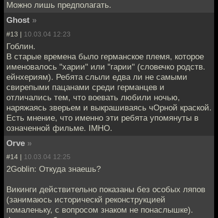
Можно лишь предполагать.
Ghost
»
#13 |
10.03.04 12:23
Гоблин.
В старые времена было германское племя, которое
именовалось "харии" или "гарии" (словечко родств.
ейнхериям). Ребята слыли едва ли не самыми
свирепыми пацанами среди германцев и
отличались тем, что воевать любили ночью,
наряжаясь зверьем и выкрашиваясь чОрной краской.
Есть мнение, что именно эти ребята упомянуты в
означенной фильме. IMHO.
Orve
»
#14 |
10.03.04 12:25
2Goblin: Откуда знаешь?
Викинги действительно показаны без особых ляпов
(занимаюсь историческй реконструкцией
помаленьку, с вопросом знаком не понаслышке).