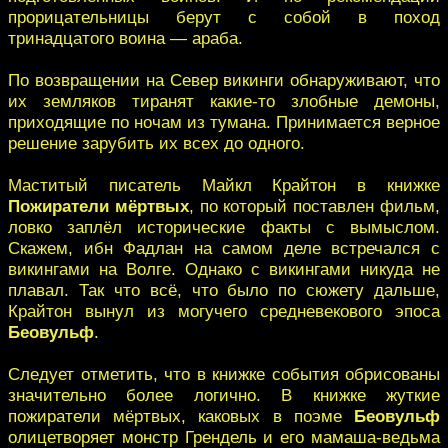
прорицательницы берут с собой в поход
тринадцатого воина — араба.
По возвращении на Север викинги обнаруживают, что
их земляков тиранят какие-то злобные демоны,
приходящие по ночам из тумана. Принимается верное
решение зарубить их всех до одного.
Маститый писатель Майкл Крайтон в книжке
Пожиратели мёртвых
, по который поставлен фильм,
ловко заплёл исторические факты с вымыслом.
Скажем, ибн Фадлан на самом деле встречался с
викингами на Волге. Однако с викингами никуда не
плавал. Так что всё, что было по сюжету дальше,
Крайтон вынул из могучего средневекового эпоса
Беовульф
.
Следует отметить, что в книжке события обрисованы
значительно более логично. В книжке жуткие
пожиратели мёртвых, каковых в поэме
Беовульф
олицетворяет монстр Грендель и его мамаша-ведьма