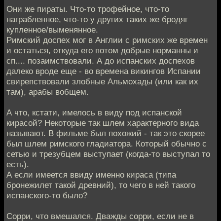
Они же пираты. Что-то трофейное, что-то
награбленное, что-то у других таких же бродяг
купленное/выменянное.
Римский доспех мог в Англии с римских же времен
и остаться, откуда его потом добрые норманны и
сп.... позаимствовали. А до испанских доспехов
далеко вроде еще - во времена викингов Испании
свирепствовали злобные Альмохады (или как их
там), арабы вобщем.
А что, кстати, имелось в виду под испанской
кирасой? Некоторые так шлем характерного вида
называют. В фильме был похожий - так это скорее
был шлем римского гладиатора. Который обычно с
сетью и трезубцем выступает (когда-то выступал то
есть).
А если имеется ввиду именно кираса (типа
бронежилет такой древний), то чего в ней такого
испанского-то было?
Сорри, что вмешался. Дважды сорри, если не в