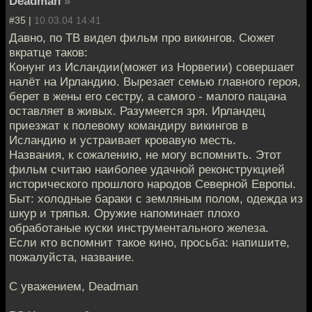
Deadman
»
#35 |
10.03.04 14:41
Давно, по ТВ видел фильм про викингов. Сюжет
вкратце таков:
Конунг из Исландии(может из Норвегии) совершает
налёт на Ирландию. Вырезает семью главного героя,
берет в жены его сестру, а самого - малого пацана
оставляет в живых. Разумеется зря. Ирландец
приезжат к полевому командиру викингов в
Исландию и устраивает кровавую месть.
Названия, к сожалению, не могу вспомнить. Этот
фильм считаю наиболее удачной реконструкцией
исторического прошлого народов Северной Европы.
Быт: холодные бараки с земляным полом, одежда из
шкур и тряпья. Оружие напоминает плохо
обработаные куски инструментального железа.
Если кто вспомнит такое кино, просьба: напишите,
пожалуйста, название.
С уважением, Deadman