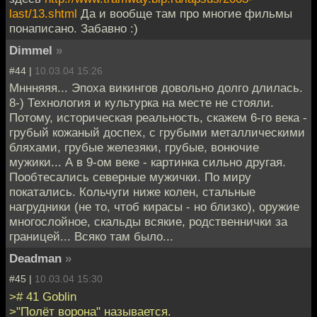
last/13.shtml
Да и вообще там про многие фильмы
понаписано. Забавно :)
Dimmel
»
#44 |
10.03.04 15:26
Мннняяя... Эпоха викингов довольно долго длилась.
8-) Технология и культурка на месте не стояли.
Потому, историческая реальность, скажем 6-го века -
грубый кожаный доспех, с грубыми металлическими
бляхами, грубые железяки, грубые, вонючие
мужики... А в 9-ом веке - картинка сильно другая.
Пообтесались северные мужички. По миру
покатались. Кольчуги ниже колен, стальные
нагрудники (не то, чтоб кирасы - но близко), оружие
многослойное, скальды всякие, родственнички за
границей... Всяко там было...
Deadman
»
#45 |
10.03.04 15:30
># 41 Goblin
>"Полёт ворона" называется.