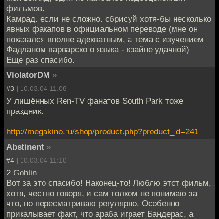
фильмов.
Камрад, если не сложно, обрисуй хотя-бы несколько
явных факапов в официальном переводе (мне он
показался вполне адекватным, а тема с изучением
Фадланом варварского языка - крайне удачной)
Еще раз спасибо.
ViolatorDM
»
#3 |
10.03.04 11:08
У лишённых Ren-TV фанатов South Park тоже
праздник:
http://megakino.ru/shop/product.php?product_id=241
Abstinent
»
#4 |
10.03.04 11:10
2 Goblin
Вот за это спасибо! Наконец-то! Люблю этот фильм,
хотя, честно говоря, и сам толком не понимаю за
что, но пересматриваю регулярно. Особенно
прикалывает факт, что араба играет Бандерас, а