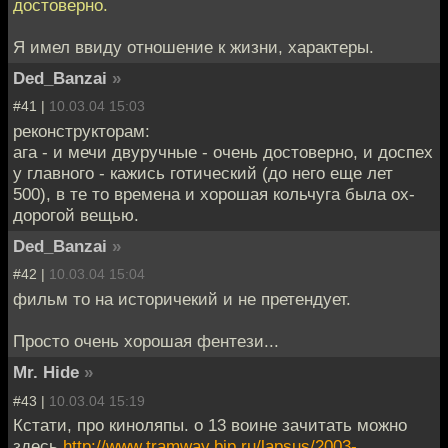
достоверно.
Я имел ввиду отношение к жизни, характеры.
Ded_Banzai
»
#41 |
10.03.04 15:03
реконструкторам:
ага - и мечи двуручные - очень достоверно, и доспех
у главного - кажись готический (до него еще лет
500), в те то времена и хорошая кольчуга была ох-
дорогой вещью.
Ded_Banzai
»
#42 |
10.03.04 15:04
фильм то на историчекий и не претендует.
Просто очень хорошая фентези...
Mr. Hide
»
#43 |
10.03.04 15:19
Кстати, про киноляпы. о 13 воине зачитать можно
здесь
http://www.tramway.bip.ru/lapsus/2003-