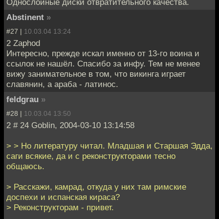
Однослойные диски отвратительного качества.
Abstinent
»
#27 |
10.03.04 13:24
2 Zaphod
Интересно, прежде искал именно от 13-го воина и
ссылок не нашёл. Спасибо за инфу. Тем не менее
вижу занимательное в том, что викинга играет
славянин, a араба - латинос.
feldgrau
»
#28 |
10.03.04 13:50
2 # 24 Goblin, 2004-03-10 13:14:58
> > Но литературу читал. Младшая и Старшая Эдда,
саги всякие, да и с реконструкторами тесно
общаюсь.
> Расскажи, камрад, откуда у них там римские
доспехи и испанская кираса?
> Реконструкторам - привет.