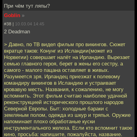
При чём тут ляпы?
Goblin
»
#38 |
10.03.04 14:45
2 Deadman
> Давно, по ТВ видел фильм про викингов. Сюжет
вкратце таков: Конунг из Исландии(может из
Норвегии) совершает налёт на Ирландию. Вырезает
семью главного героя, берет в жены его сестру, а
самого - малого пацана оставляет в живых.
Разумеется зря. Ирландец приезжат к полевому
командиру викингов в Исландию и устраивает
кровавую месть. Названия, к сожалению, не могу
вспомнить. Этот фильм считаю наиболее удачной
реконструкцией исторического прошлого народов
Северной Европы. Быт: холодные бараки с
земляным полом, одежда из шкур и тряпья. Оружие
напоминает плохо обработаные куски
инструментального железа. Если кто вспомнит такое
кино, просьба: напишите, пожалуйста, название.