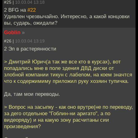
#25 |
10.03.04 13:18
2 BFG на
#22
Удивлен чрезвычайно. Интересно, а какой концовки
вы, сударь, ожидали?
Goblin
»
#26 |
10.03.04 13:19
2 Эл в растерянности
> Дмитрий Юрич(а так же все кто в курсах), вот
попадались мне в поле здения ДВД диски от
злобной компании тикун с лабелом, на коем значтся
что к содержимиму приложил руку хозяин тупичка.
Да, там мои переводы.
> Вопрос на засыпку - как оно врутре(не по переводу,
за дего отдельное "Гоблин-ни аригато", а по
видеоряду) и на какую зону расчитаны сии
произведения?