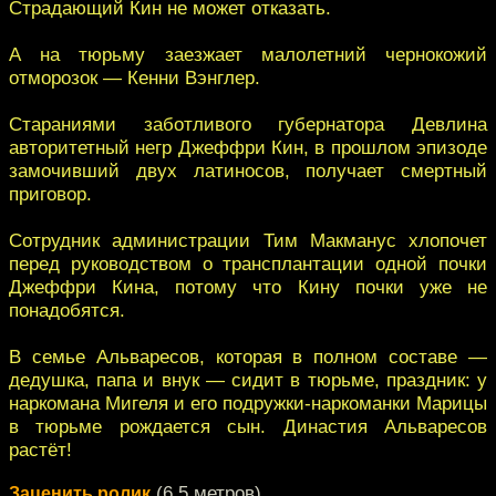
Страдающий Кин не может отказать.
А на тюрьму заезжает малолетний чернокожий
отморозок — Кенни Вэнглер.
Стараниями заботливого губернатора Девлина
авторитетный негр Джеффри Кин, в прошлом эпизоде
замочивший двух латиносов, получает смертный
приговор.
Сотрудник администрации Тим Макманус хлопочет
перед руководством о трансплантации одной почки
Джеффри Кина, потому что Кину почки уже не
понадобятся.
В семье Альваресов, которая в полном составе —
дедушка, папа и внук — сидит в тюрьме, праздник: у
наркомана Мигеля и его подружки-наркоманки Марицы
в тюрьме рождается сын. Династия Альваресов
растёт!
(6,5 метров)
Заценить ролик