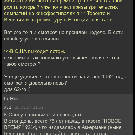
>>Такеши Китано снял ремейк (с собой в главной
роли), который уже получил призы зрительских
симпатий на кинофестивалях в >>Торонто и
Венеции и за режиссуру в Венеции, опять же.
Вот его то я и смотрел на прошлой неделе. В сети
edonkey уже в наличии.
>>В США выходит летом.
в японии я так понимаю уже вышел, иначе что я
такое смотрел?
Я еще удивился что в новости написано 1962 год, а
смотрел я довольно новый
для 62-го :)
Li Ho
»
#32 |
23.03.04 21:02
К Слову о фильмах и переводах.
В этот день, всего 76 лет назад, в газете "НОВОЕ
ВРЕМЯ" ?214, что издавалась в Аккермане (ныне
Белгород-Днестровский) почвилась статья: