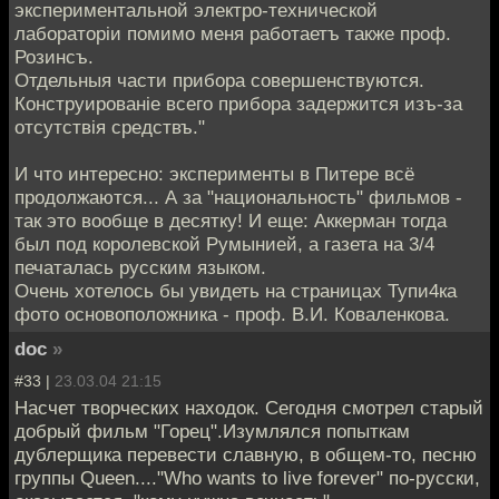
экспериментальной электро-технической
лабораторiи помимо меня работаетъ также проф.
Розинсъ.
Отдельныя части прибора совершенствуются.
Конструированiе всего прибора задержится изъ-за
отсутствiя средствъ."
И что интересно: эксперименты в Питере всё
продолжаются... А за "национальность" фильмов -
так это вообще в десятку! И еще: Аккерман тогда
был под королевской Румынией, а газета на 3/4
печаталась русским языком.
Очень хотелось бы увидеть на страницах Тупи4ка
фото основоположника - проф. В.И. Коваленкова.
doc
»
#33 |
23.03.04 21:15
Насчет творческих находок. Сегодня смотрел старый
добрый фильм "Горец".Изумлялся попыткам
дублерщика перевести славную, в общем-то, песню
группы Queen...."Who wants to live forever" по-русски,