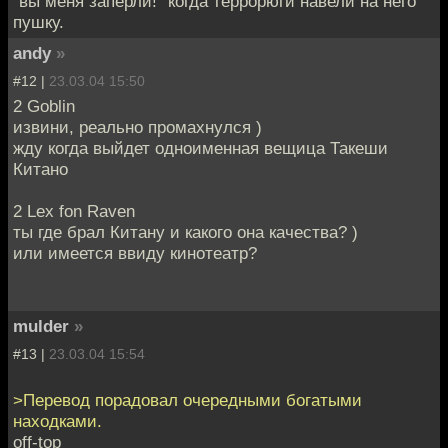
"вы меня заперли!" когда террорюги навели на него
пушку.
andy
»
#12 |
23.03.04 15:50
2 Goblin
извини, реально промахнулся )
жду когда выйдет одноименная вещица Такеши
Китано
2 Lex fon Raven
ты где брал Китану и какого она качества? )
или имеется ввиду кинотеатр?
mulder
»
#13 |
23.03.04 15:54
>Перевод порадовал очередными богатыми
находками.
off-top