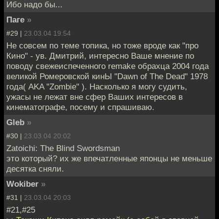
Ибо надо бы...
Паге
»
#29 |
23.03.04 19:54
Не совсем по теме топика, но тоже вроде как "про
Кино" - ув. Дмитрий, интересно Ваше мнение по
поводу свежеиспеченного remake обрахца 2004 года
великой Ромеровской кинЫ "Dawn of The Dead" 1978
года( AKA "Zombie" ). Насколько я могу судить,
ужасы не лежат вне сфер Ваших интересов в
кинематографе, посему и спрашиваю.
Gleb
»
#30 |
23.03.04 20:02
Zatoichi: The Blind Swordsman
это который? их же впечатленные японцы не меньше
десятка сняли.
Wokiber
»
#31 |
23.03.04 20:03
#21,#25