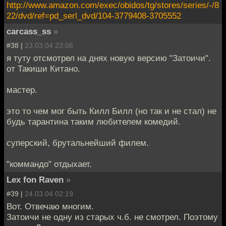
http://www.amazon.com/exec/obidos/tg/stores/series/-/8
22/dvd/ref=pd_serl_dvd/104-3779408-3705552
carcass_ss
»
#38 |
23.03.04 23:06
я туту отсмотрел на днях новую версию "Затоичи".
от Такиши Китано.
мастер.
это то чем мог быть Килл Билл (но так и не стал) не
будь тарантина таким любителем комедий.
суперский, брутальнейший филем.
"коммандо" отдыхает.
Lex fon Raven
»
#39 |
24.03.04 02:19
Вот. Отвечаю многим.
Затоичи не одну из старых ч.б. не смотрел. Поэтому