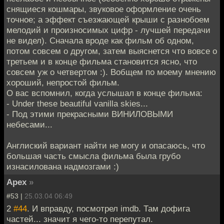
снящиеся кошмары, звуковое оформление очень
точное; а эффект съезжающей крыши с разнобоем
мелодий и произносимых цифр - лучшей передачи
не видел). Сначала вроде как фильм об одном,
потом совсем о другом, затем выяснется что вовсе о
третьем и в конце фильма становится ясно, что
совсем уж о четвертом :). Вобщем по моему мнению
хороший, непростой фильм.
О вас вспомнил, когда услышал в конце фильма:
- Under these beautiful vanilla skies...
- Под этими прекрасными ВИНИЛОВЫМИ
небесами...
Англиский вариант найти не могу и опасаюсь, что
большая часть смысла фильма была грубо
изнасилована надмозгами :)
Apex
»
#53 |
25.03.04 06:49
2
#44
. И вправду, посмотрел imdb. Там дофига
частей... значит я чего-то перепутал.