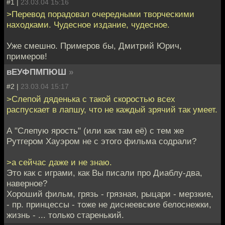
#1 |
23.03.04 15:16
>Перевод порадовал очередными творческими
находками. Чудесное издание, чудесное.
Уже смешно. Примеров бы, Дмитрий Юрич,
примеров!
вЕУФПМПЮШ
»
#2 |
23.03.04 15:17
>Слепой дяденька с такой скоростью всех
распускает в лапшу, что не каждый зрячий так умеет.
А "Слепую ярость" (или как там её) с тем же
Рутгером Хауэром не с этого фильма содрали?
>а сейчас даже и не знаю.
Это как с играми, как Вы писали про Диаблу-два,
наверное?
Хороший фильм, грязь - грязная, рыцари - мерзкие,
- пр. принцессы - тоже не диснеевские белоснежки,
жизнь - ... только старенький.