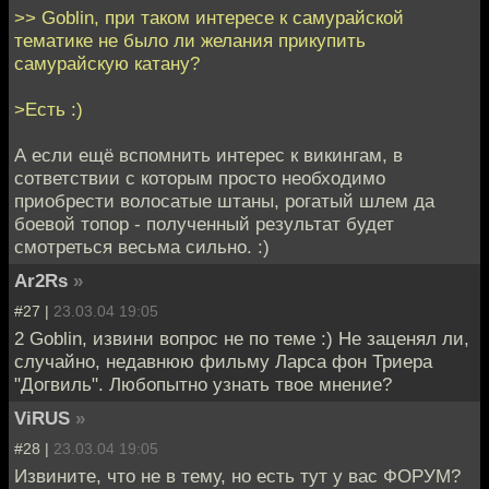
>> Goblin, при таком интересе к самурайской
тематике не было ли желания прикупить
самурайскую катану?
>Есть :)
А если ещё вспомнить интерес к викингам, в
сответствии с которым просто необходимо
приобрести волосатые штаны, рогатый шлем да
боевой топор - полученный результат будет
смотреться весьма сильно. :)
Ar2Rs
»
#27 |
23.03.04 19:05
2 Goblin, извини вопрос не по теме :) Не заценял ли,
случайно, недавнюю фильму Ларса фон Триера
"Догвиль". Любопытно узнать твое мнение?
ViRUS
»
#28 |
23.03.04 19:05
Извините, что не в тему, но есть тут у вас ФОРУМ?