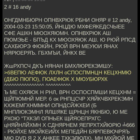
2 # 16 andy
ОНГДМНБЮРН ОПНВХРЮК РБНИ ОНЯР # 12 andy,
2004-03-23 15:50:05, ЙНЦДЮ МХФЕЯКЕДСЧЫЕЕ
СФЕ АШКН МЮОХЯЮМН. ОПНВХРЮК АШ
ПЮМЭЬЕ - БПЪД КХ МЮОХЯЮК АШ. Ю РЮЙ РПСД
САХБЮРЭ ФЮКЙН, РЮЙ ВРН МЕУЮИ ЯНАХ
НЯРЮЕРЯЪ. ГБХМЪИ, ЙНКХ ВЕ
ЖшРХПСЧ ДКЪ НЯНАН БМХЛЮРЕКЭМШУ:
>бВЕПЮ АЕФЮК ЛХЛН оСПОСПМНЦН КЕЦХНМЮ
(ДБЮ ПЮГЮ), ГЮАЕФЮК Х МЮУБЮРХК
^^^^^^^^^^^^^^^^ ^^^^^^^^^^
Ъ МЕ ОХЯЮК Н РНЛ, ВРН ОСПОСПМШИ КЕЦХНМ =
ЩЙПЮМНЙ МЕР. б ок РНПЦСЧР ХЯЙКЧВХРЕКЭМН
КХЖЕМГХНММНИ ОПНДСЙЖХЕИ (Б
МНПЛЮКЭМНЛ ЯЛШЯКЕ ЩРНЦН ЯКНБЮ, Ю МЕ
РХОЮ "ТХКЭЛ ОПНЬЕК ЩЙЯОЕПРХГС
цНЯЙНЛЙХМН Х СДНЯРНЕМ ЯЕПРХТХЙЮРЮ ╧666
- РЮЙХЕ МЮЙКЕИЙХ МЕПЕДЙН БЯРПЕВЮЧРЯЪ
МЮ DVD Я 2 Х АНКЕЕ ТХКЭЛЮЛХ), МН МХЙЮЙ МЕ