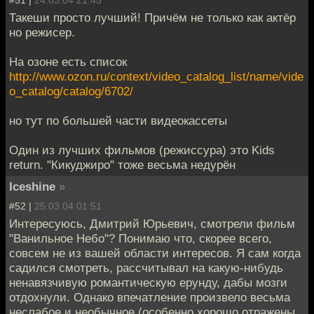
Такеши просто лучший! Причём не только как актёр
но режисер.
На озоне есть список
http://www.ozon.ru/context/video_catalog_list/name/vide
o_catalog/catalog/6702/
но тут по большей части видеокассеты
Один из лучших фильмов (режиссура) это Kids
return. "Кикуджиро" тоже весьма недурён
Iceshine
»
#52 |
25.03.04 01:51
Интересуюсь, Дмитрий Юрьевич, смотрели фильм
"Ванильное Небо"? Понимаю что, скорее всего,
совсем не из вашей области интересов. Я сам когда
садился смотреть, рассчитывал на какую-нибудь
ненавязчивую романтическую ерунду, дабы мозги
отдохнули. Однако впечатление произвело весьма
неслабое и необычное (особенно хорошо отражены