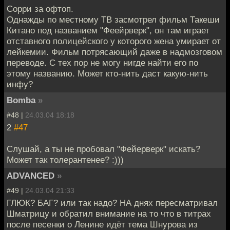
Сорри за офтоп.
Однажды по местному ТВ засмотрел фильм Такеши
Китано под названием "Феейрверк", он там играет
отставного полицейского у которого жена умирает от
лейкемии. Фильм потрясающий даже в надмозговом
переводе. С тех пор не могу нигде найти его по
этому названию. Может кто-нить даст какую-нить
инфу?
Bomba
»
#48 |
24.03.04 18:18
2
#47
Слушай, а ты не пробовал "Фейерверк" искать?
Может так толерантенее? :)))
ADVANCED
»
#49 |
24.03.04 21:33
ГЛЮК? БАГ? или так надо? НА днях пересматривал
Шматрицу и обратил внимание на то что в титрах
после песенки о Ленине идёт тема Шнурова из