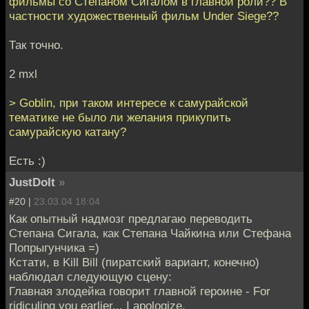
фильмы со Степаном Сигалом в главной роли?? В
частности художественный фильм Under Siege??
Так точно.
2 mxl
> Goblin, при таком интересе к самурайской
тематике не было ли желания прикупить
самурайскую катану?
Есть :)
JustDoIt
»
#20 |
23.03.04 18:04
Как опытный надмозг предлагаю переводить
Степана Сигала, как Степана Чайкина или Стефана
Попрыгунчика =)
Кстати, в Kill Bill (пиратский вариант, конечно)
наблюдал следующую сцену:
Главная злодейка говорит главной героине - For
ridiculing you earlier... I apologize.