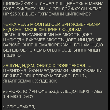
ЩЙПЮМЙЮЛХ. ю ЛНФЕР, РШ ЦНБНПХК Н МНБНЛ
БХДЕ КХЖЕМГХНММНИ ОПНДСЙЖХХ ОН ЖЕМЕ
НР $25 Х БШЬЕ - ТХПЛЕММНИ ЩЙПЮМЙЕ?
>ЕЯКХ РЕАЪ МЮОПЪЦЮЕР, ВРН ЯСЫЕЯРБСЧР
КЧДХ МЕ ГМЮЧЫХЕ ЩРНР ЛЮЦЮГХМ,
ЛЕМЪ ЩРН ЮАЯНКЧРМН МЕ МЮОПЪЦЮЕР.
ЦНПЮГДН ЯХКЭМЕЕ МЮОПЪЦЮЕР, ЙНЦДЮ МЕ
ВХРЮЧР ОНЯРШ БМХЛЮРЕКЭМН, ВРН ХМНЦДЮ
БШГШБЮЕР С ЛЕМЪ ОПХЯРСОШ ЪПНЯРМНЦН
ТКЕИЛЮ
>БШУНД НДХМ, ОНИДХ Х ГЮЯРПЕКХЯЭ.....
ЦНБНПХЬЭ, ЙЮЙ МЕСДЮВМХЙ. МНПЛЮКЭМШИ
ВЕКНБЕЙ ОПНЯБЕРХР МЕБЕФДС, ВРН Ъ,
ЯНАЯРБЕММН, Х ЯДЕКЮК
йЯРЮРХ, Ю ЙРН СФЕ БХДЕК ЛЕЦЮ-ПЕКХГ - Alien
1-4 МЮ 1 DVD?
я СБЮФЕМХЕЛ,