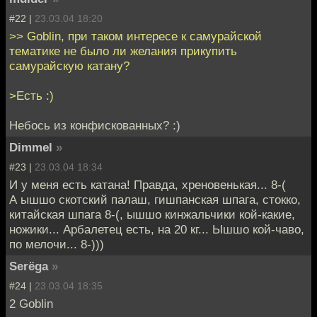
#22 |
23.03.04 18:20
>> Goblin, при таком интересе к самурайской
тематике не было ли желания прикупить
самурайскую катану?
>Есть :)
Небось из конфискованных? :)
Dimmel
»
#23 |
23.03.04 18:34
И у меня есть катана! Правда, хреновенькая... 8-(
А ышшо скотский палаш, гишпанская шпага, стокко,
китайская шпага 8-(, ышшо кинжальчики кой-какие,
ножики... Арбалетец есть, на 20 кг... Ышшо кой-чаво,
по мелочи... 8-)))
Serёga
»
#24 |
23.03.04 18:35
2 Goblin