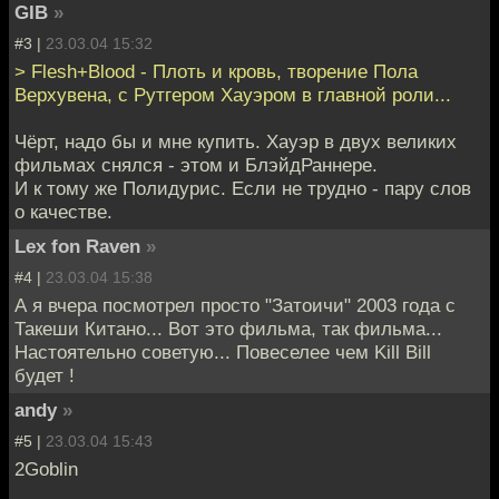
GIB
»
#3 |
23.03.04 15:32
> Flesh+Blood - Плоть и кровь, творение Пола
Верхувена, с Рутгером Хауэром в главной роли...
Чёрт, надо бы и мне купить. Хауэр в двух великих
фильмах снялся - этом и БлэйдРаннере.
И к тому же Полидурис. Если не трудно - пару слов
о качестве.
Lex fon Raven
»
#4 |
23.03.04 15:38
А я вчера посмотрел просто "Затоичи" 2003 года с
Такеши Китано... Вот это фильма, так фильма...
Настоятельно советую... Повеселее чем Kill Bill
будет !
andy
»
#5 |
23.03.04 15:43
2Goblin