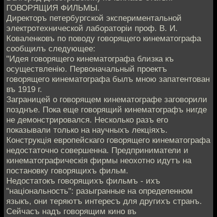
ГОВОРЯЩИЯ ФИЛЬМЫ.
Директоръ петербургской экспериментальной
электротехнической лабораторiи проф. В. И.
Коваленковъ по поводу говорящего кинематографа
сообщилъ следующее:
"Идея говорящего кинематографа близка къ
осуществленiю. Первоначальный проектъ
говорящего кинематографа былъ мною запатентован
въ 1919 г.
Заграницей о говорящем кинематографе заговорили
позднъе. Пока еще говорящий кинематографъ нигде
не демонстрировался. Несколько разъ его
показывали только на научныхъ лекцiяхъ.
Конструкцiя европейскaго говорящего кинематографа
недостаточно совершенна. Предприниматели и
кинематографическiя фирмы неохотно идутъ на
постановку говорящихъ фильм.
Недостатокъ говорящихъ фильмъ - ихъ
"нацiональность": разыгранные на определенном
языкъ, они теряютъ интересъ для другихъ странъ.
Сейчасъ надъ говорящим кино въ