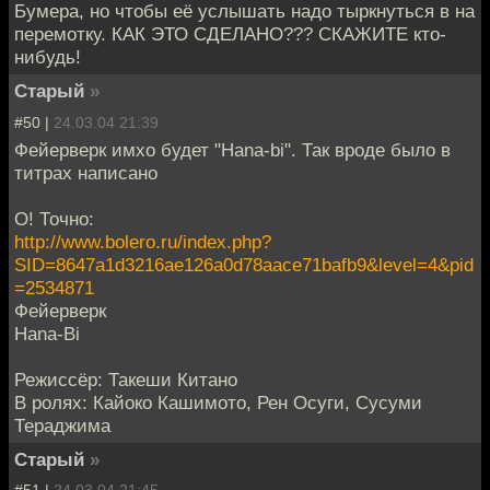
Бумера, но чтобы её услышать надо тыркнуться в на
перемотку. КАК ЭТО СДЕЛАНО??? СКАЖИТЕ кто-
нибудь!
Старый
»
#50 |
24.03.04 21:39
Фейерверк имхо будет "Hanа-bi". Так вроде было в
титрах написано
О! Точно:
http://www.bolero.ru/index.php?
SID=8647a1d3216ae126a0d78aace71bafb9&level=4&pid
=2534871
Фейерверк
Hana-Bi
Режиссёр: Такеши Китано
В ролях: Кайоко Кашимото, Рен Осуги, Сусуми
Тераджима
Старый
»
#51 |
24.03.04 21:45