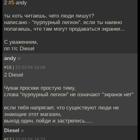
2
#5
andy
ты хоть читаешь, чего люди пишут?
написано - "пурпурный легион". если ты наивно
полагаешь, что там могут продаваться экранки...
С уважением,
пп т/с Diesel
andy
»
#16 |
23.03.04 16:04
2 Diesel
Чувак просеки простую тему,
слова "пурпурный легион" не означают "экранок нет"
если тебя напрягает, что существуют люди не
знающие этот магазин,
выход один, пойди и застрелись.....
Diesel
»
#17 |
23.03.04 16:23