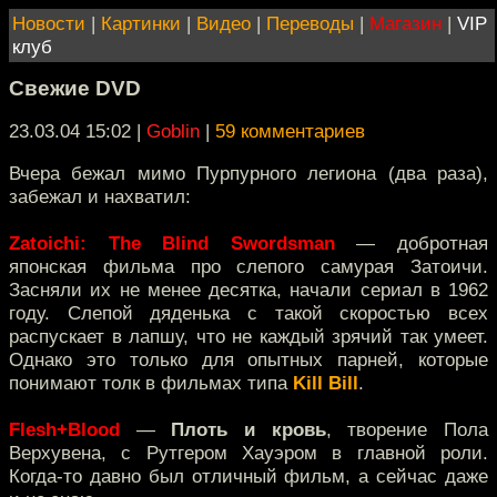
Новости
|
Картинки
|
Видео
|
Переводы
|
Магазин
|
VIP
клуб
Свежие DVD
23.03.04 15:02
|
Goblin
|
59 комментариев
Вчера бежал мимо Пурпурного легиона (два раза),
забежал и нахватил:
Zatoichi: The Blind Swordsman
— добротная
японская фильма про слепого самурая Затоичи.
Засняли их не менее десятка, начали сериал в 1962
году. Слепой дяденька с такой скоростью всех
распускает в лапшу, что не каждый зрячий так умеет.
Однако это только для опытных парней, которые
понимают толк в фильмах типа
Kill Bill
.
Flesh+Blood
—
Плоть и кровь
, творение Пола
Верхувена, с Рутгером Хауэром в главной роли.
Когда-то давно был отличный фильм, а сейчас даже