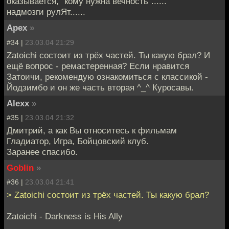
оказывается, "кому нужна вечность"......
надмозги рулЯт......
Apex
»
#34 |
23.03.04 21:29
Zatoichi состоит из трёх частей. Ты какую брал? И
ещё вопрос - ремастеренная? Если нравится
Затоичи, рекомендую ознакомиться с классикой -
Йодзимбо и он же часть вторая ^_^ Куросавы.
Alexx
»
#35 |
23.03.04 21:32
Дмитрий, а как Вы относитесь к фильмам
Гладиатор, Игра, Бойцовский клуб.
Заранее спасибо.
Goblin
»
#36 |
23.03.04 21:41
> Zatoichi состоит из трёх частей. Ты какую брал?
Zatoichi - Darkness is His Ally