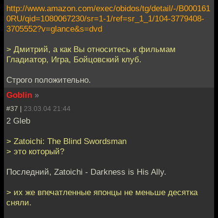
http://www.amazon.com/exec/obidos/tg/detail/-/B000161
0RU/qid=1080067230/sr=1-1/ref=sr_1_1/104-3779408-
3705552?v=glance&s=dvd
> Дмитрий, а как Вы относитесь к фильмам
Гладиатор, Игра, Бойцовский клуб.
Строго положительно.
Goblin
»
#37 |
23.03.04 21:44
2 Gleb
> Zatoichi: The Blind Swordsman
> это который?
Последний, Zatoichi - Darkness is His Ally.
> их же впечатленные японцы не меньше десятка
сняли.