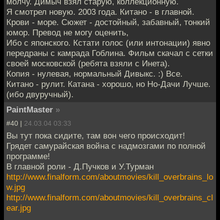
молчу. Димыч взял старую, коллекционную.
Я смотрел новую. 2003 года. Китано - в главной.
Крови - море. Сюжет - достойный, забавный, тонкий
юмор. Превод не могу оценить,
Ибо с японского. Кстати голос (или интонации) явно
передраны с камрада Гоблина. Фильм скачал с сетки
своей московской (ребята взяли с Инета).
Копия - нулевая, нормальный Дивыкс. :) Все.
Китано - рулит. Катана - хорошо, но Но-Дачи Лучше.
(ибо двуручный).
PaintMaster
»
#40 |
24.03.04 03:33
Вы тут пока сидите, там вон чего происходит!
Грядет самурайская война с надмозгами по полной
программе!
В главной роли - Д.Пучков и У.Турман
http://www.finalform.com/aboutmovies/kill_overbrains_lo
w.jpg
http://www.finalform.com/aboutmovies/kill_overbrains_cl
ear.jpg