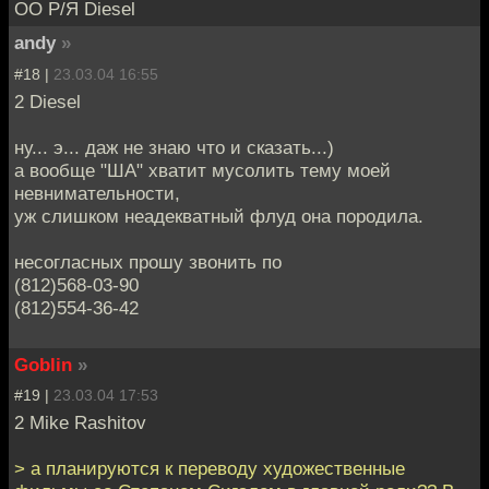
ОО Р/Я Diesel
andy
»
#18 |
23.03.04 16:55
2 Diesel
ну... э... даж не знаю что и сказать...)
а вообще "ША" хватит мусолить тему моей
невнимательности,
уж слишком неадекватный флуд она породила.
несогласных прошу звонить по
(812)568-03-90
(812)554-36-42
Goblin
»
#19 |
23.03.04 17:53
2 Mike Rashitov
> а планируются к переводу художественные