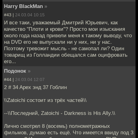
Harry BlackMan
»
#43 |
24.03.04 10:15
И все таки, уважаемый Дмитрий Юрьевич, как
качество "Плоти и крови"? Просто мои изыскания
около года назад привели меня к такому выводу, что
на DVD его не выпускали ни у них, ни у нас.
Поэтому тревожит мысль - не самопал ли? Один
товарищ из Голландии обещался сам оцифровать
его...
Подонок
»
#44 |
24.03.04 12:07
2 # 34 Apex энд 37 Гоблин
\\Zatoichi состоит из трёх частей\\
--\\Последний, Zatoichi - Darkness is His Ally.\\
Лично смотрел 8 (восемь) полнометражных
фильмов, думаю есть ещё. Что имеется ввиду под 3