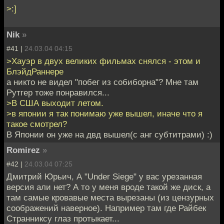
>:]
Nik
»
#41 |
24.03.04 04:15
>Хауэр в двух великих фильмах снялся - этом и
БлэйдРаннере
а никто не видел "побег из собиборна"? Мне там
Рутгер тоже понравился...
>В США выходит летом.
>в японии я так понимаю уже вышел, иначе что я
такое смотрел?
В Японии он уже на двд вышел(с анг субтитрами) :)
Romirez
»
#42 |
24.03.04 07:25
Дмитрий Юрьич, А "Under Siege" у вас урезанная
версия али нет? А то у меня вроде такой же диск, а
там самые кровавые места вырезаны (из цензурных
соображений наверное). Например там где Райбек
Странниксу глаз протыкает...