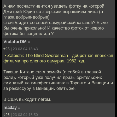
А нам посчастливится увидеть фотку на которой
Дмитрий Юрич со зверским выражнием лица (а
глаза добрые-добрые)
стоит/сидит со своей самурайской катаной? Было
бы очень прикольно! И качество фоток от нового
фотика бы заценили,а ?
ViolatorDM
»
#25 |
23.03.04 18:43
> Zatoichi: The Blind Swordsman - добротная японская
фильма про слепого самурая, 1962 год.
Такеши Китано снял ремейк (с собой в главной
роли), который уже получил призы зрительских
симпатий на кинофестивалях в Торонто и Венеции и
за режиссуру в Венеции, опять же.
В США выходит летом.
ma3ay
»
#26 |
23.03.04 18:50