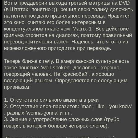
Вот в преддверии выхода третьей матрицы на DVD
(в Штатах, понятно :)), решил свою толику доложить
на нетленное дело правильного перевода. Нравится
это кино, считаю его более интересным в
концептуальном плане чем 'Matrix-1'. Все действие
фильма строится на диалогах, поэтому правильный
перевод критически важен. Надеюсь, что что-то из
нижеизложенного пригодится при переводе.
Теперь ближе к телу. В американской культуре есть
такое понятие: 'well-spoken', дословно - хорошо
говорящий человек. Не 'краснобай', а хорошо
владеющий языком. Определяется по следующим
признакам:
1. Отсутствие сильного акцента в речи
2. Отсутствие слов-паразитов: 'man', 'like', 'you know'
, разных 'wonna-gonna' и т.п.
3. Знание и употребление сложных слов (грубо
говоря, в которых больше четырех слогов).