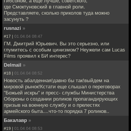
Гибсоном, а еще лучше, советского,
где Смоктуновский в главной роли.
Представляете, сколько приколов туда можно
засунуть ?
rusnazi
»
#17 |
01.04.04 08:47
ГМ. Дмитрий Юрьевич. Вы это серьезно, или
глумитесь с особым цинизмом? Неужели сам Lucas
Films проявил к БИ интерес?
Delmail
»
#18 |
01.04.04 08:52
Новость абалденная!давно бы так!выйдем на
мировой рынок!Кстати еще слышал о переговорах
"Божьей искры" и пресс- службы Министерства
Обороны о создании роликов пропагандирующих
призыв на военную службу и о прелестях
армейского быта....что-то порядка 7 роликов..
Бакалавр
»
#19 |
01.04.04 08:53