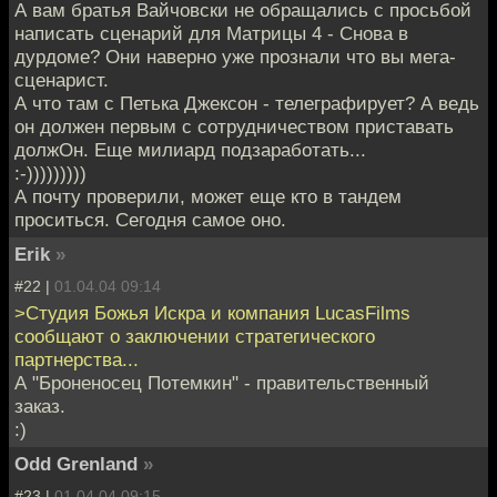
А вам братья Вайчовски не обращались с просьбой
написать сценарий для Матрицы 4 - Снова в
дурдоме? Они наверно уже прознали что вы мега-
сценарист.
А что там с Петька Джексон - телеграфирует? А ведь
он должен первым с сотрудничеством приставать
должОн. Еще милиард подзаработать...
:-)))))))))
А почту проверили, может еще кто в тандем
проситься. Сегодня самое оно.
Erik
»
#22 |
01.04.04 09:14
>Студия Божья Искра и компания LucasFilms
сообщают о заключении стратегического
партнерства...
А "Броненосец Потемкин" - правительственный
заказ.
:)
Odd Grenland
»
#23 |
01.04.04 09:15