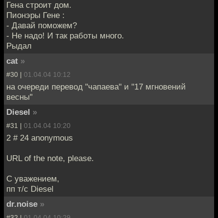
Гена строит дом.
Пионэры Гене :
- Давай поможем?
- Не надо! И так работы много.
Рыдал
cat
»
#30 |
01.04.04 10:12
на очереди перевод "чапаева" и "17 мгновений
весны"
Diesel
»
#31 |
01.04.04 10:20
2 # 24 anonymous
URL of the note, please.
С уважением,
пп т/с Diesel
dr.noise
»
#32 |
01.04.04 10:29