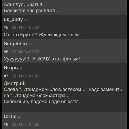
Алиллуя, братья !
Близится час расплаты.
us_andy
»
#5 |
01.04.04 03:04
От это Круто!!! Ждем ждем ждем!
SimpleLex
»
#6 |
01.04.04 03:51
Уууууууу!!!! Я ХОЧУ этот фильм!
Игорь
»
#7 |
01.04.04 04:43
Дмитрий!
Слова "...тандемом-блокбастером..." надо заменить
на "...тандема-блокбастера..."
Склонение, падежи надо блюстИ.
Critic
»
#8 |
01.04.04 04:58