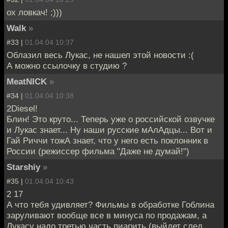
ох ловкач! ;)))
Walk
»
#33 |
01.04.04 10:37
Облазил весь Лукас, не нашел этой новости :(
А можно ссылочку в студию ?
MeatNICK
»
#34 |
01.04.04 10:38
2Diesel!
Блин! Это круто... Теперь уже о российской озвучке
и Лукас знает... Ну наши русские мАлАдцы... Вот и
Гай Риччи тожА знает, что у него есть поклонник в
России (режиссер фильма "Даже не думай!")
Starshiy
»
#35 |
01.04.04 10:43
2 17
А что тебя удивляет? Фильмы в обработке Гоблина
заруливают вообще все в минуса по продажам, а
Лукасу надо третью часть пиарить (выйдет след