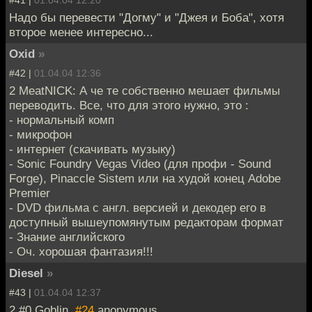
Надо бы перевести "Догму" и "Джея и Боба", хотя
второе менее интересно...
Oxid
»
#42 |
01.04.04 12:36
2 MeatNICK: А че те собственно мешает фильмы
переводить. Все, что для этого нужно, это :
- нормальный комп
- микрофон
- интернет (скачивать музыку)
- Sonic Foundry Vegas Video (для профи - Sound
Forge), Pinaccle Sistem или на худой конец Adobe
Premier
- DVD фильма с англ. версией и декодер его в
доступный вышеупомянутым редакторам формат
- Знание английского
- Оч. хорошая фантазия!!!
Diesel
»
#43 |
01.04.04 12:37
2 #0 Goblin,
#24
anonymous