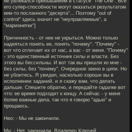
не увлекался пребыванием в статусе "The One". Все
его супер-способности могут оказаться результатом
кем-то посланного "десерта"... Поэтому "out of
control" здесь значит не "неуправляемые", а
"марионетки"]
Причинность - от нее не укрыться. Можно только
надеяться понять ее, понять "почему". "Почему" -
вот что отличает их от нас, а вас - от меня. "Почему"
- это единственный источник силы и власти. Без
этого вы бессильны. И вот так вы пришли ко мне -
без силы, без "почему". Очередное звено в цепи. Но
не убоитесь. Я увидел, насколько хороши вы в
исполнении заданий, и я скажу вам, что делать
дальше. Спешите обратно, и передайте гадалке вот
что: ее время подходит к концу. А сейчас - у меня
более важные дела, так что я говорю "адью" и
прощаюсь.
Нео: - Мы не закончили.
Мн: - Нет, закончили. Владелец Ключей