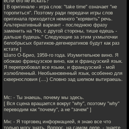
если его не искать?
[ В оригинале - игра слов: "take time" означает "не
торопиться". Поэтому ради передачи игры слов
оригинала приходится немного "корявить" речь.
Альтернативный вариант - последнюю фразу
заменить на "Но, с другой стороны, тише едешь -
дальше будешь." Следующие за этим ухмылочки
белобрысых братиков-дегенератиков будут как раз
кстати ]
Шато О-Брио, 1959-го года. Изумительное вино. Я
обожаю французское вино, как и французский язык.
Я перепробовал все языки, и французский - мой
излюбленный. Необыкновенный язык, особенно для
сквернословия (....) Словно зад шелком вытираешь.
Мс: - Ты знаешь, почему мы здесь.
[ Вся сцена вращается вокруг "why", поэтому "why"
переводим как "почему", а не "зачем" ]
Мн: - Я торговец информацией, я знаю все что
только могу знать. Вопрос, на самом деле, - знаете