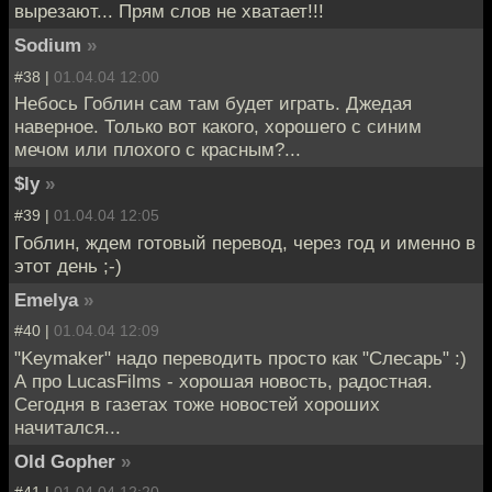
вырезают... Прям слов не хватает!!!
Sodium
»
#38 |
01.04.04 12:00
Небось Гоблин сам там будет играть. Джедая
наверное. Только вот какого, хорошего с синим
мечом или плохого с красным?...
$ly
»
#39 |
01.04.04 12:05
Гоблин, ждем готовый перевод, через год и именно в
этот день ;-)
Emelya
»
#40 |
01.04.04 12:09
"Keymaker" надо переводить просто как "Слесарь" :)
А про LucasFilms - хорошая новость, радостная.
Сегодня в газетах тоже новостей хороших
начитался...
Old Gopher
»
#41 |
01.04.04 12:20