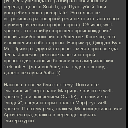
(Я здесь уже когда-то разбирал Гоблиновский
перевод сцены в Snatch, где Пулезубый Тони
употребил слово 'precipitate'. Это слово не
встретишь в разговорной речи не то что гангстеров,
а университетских профессоров:). Обычно, well-
spoken - это атрибут хорошего происхождения/
воспитания/положения в обществе. Конечно, есть
исключения в обе стороны. Например, Джордж Буш
Мл. Пример с другой стороны - мега-порно-звезда
Jenna Jameson, речевые навыки которой
превосходят таковые большинсва американских
'celebrities' (да и вообще, она, судя по всему, -
далеко не глупая баба :))
Наконец, совсем близко к телу: Почти все
"машинные" персонажи Матрицы являются well-
spoken (за исключением Oracle), в отличие от
"людей", среди которых только Морфеус well-
spoken. Поэтому речь, скажем, Меровинджиана, или
Архитектора, должна в переводе звучать
"литературно".