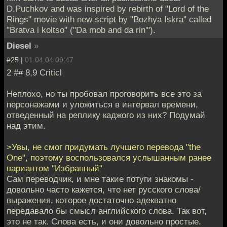
D.Puchkov and was inspired by rebirth of "Lord of the
Rings" movie with new script by "Bozhya Iskra" called
"Bratva i koltso" ("Da mob and da rin'").
Diesel
»
#25 |
01.04.04 09:47
2 ## 8,9 Criticl
Неплохо, но ты пробовал проговорить все это за
персонажами и уложиться в интервал времени,
отведенный на реплику каджого из них? Подумай
над этим.
>Увы, не смог придумать лучшего перевода "the
One", поэтому воспользовался услышанным ранее
вариантом "Избранный"
Сам переводчик, и мне такие потуги знакомы -
довольно часто кажется, что нет русского слова/
выражения, которое достаточно адекватно
передавало бы смысл английского слова. Так вот,
это не так. Слова есть, и они довольно простые.