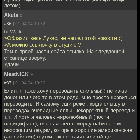
летом).
Akula
»
#36 |
01.04.04 10:52
to Walk
>Облазил весь Лукас, не нашел этой новости :(
>А можно ссылочку в студию ?
Там в првой части сайта ссылка. На следующей
странице вверху.
Удачи.
MeatNICK
»
#37 |
01.04.04 10:56
Блин, я тоже хочу переводить фильмы!!! не из-за
денег или чего-то в этом роде, мне просто нравиться
переводить. И самому уши режет, когда слышу в
переводах очевидные ляпы, некорректный перевод и
т.п. И хотя я человек миролюбивый (пости
пацицифист), очень хочется морду набить тем
нехорошим людям, которые хорошие американские
(английские) шутки так портачят или вАще