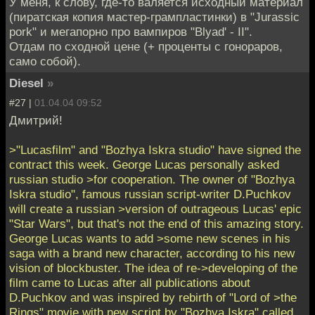
У меня, к слову, где-то валяется исходный материал
(пиратская копия мастер-грампластинки) в "Jurassic
pork" и мегапорно про вампиров "Blyad' - II".
Отдам по сходной цене (+ проценты с гонораров,
само собой).
Diesel
»
#27 |
01.04.04 09:52
Дмитрий!
>"Lucasfilm" and "Bozhya Iskra studio" have signed the
contract this week. George Lucas personally asked
russian studio >for cooperation. The owner of "Bozhya
Iskra studio", famous russian script-writer D.Puchkov
will create a russian >version of outrageous Lucas' epic
"Star Wars", but that's not the end of this amazing story.
George Lucas wants to add >some new scenes in his
saga with a brand new character, according to his new
vision of blockbuster. The idea of re->developing of the
film came to Lucas after all publications about
D.Puchkov and was inspired by rebirth of "Lord of >the
Rings" movie with new script by "Bozhya Iskra" called