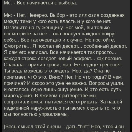
Мс: - Все начинается с выбора.
Мн: - Нет. Неверно. Выбор - это иллюзия созданная
между теми у кого есть власть и у кого ее нет.
Взгляните на ту женщину. Бог мой, вы только
посмотрите на нее... она волнует каждого вокруг
себя... Все так очевидно и скучно. Но постойте.
Смотрите... Я послал ей десерт... особенный десерт.
Я сам его написал. Все начинается так просто...
каждая строка создает новый эффект... как поэзия.
Сначала - прилив крови, жар. Ее сердце трепещет.
Ты ведь можешь это видеть, Нео, да? Она не
понимает, чтО это. Вино? Нет. Но что тогда? В чем
причина? И скоро это уже не важно. Вопросы ушли,
и осталось одно лишь ощущение. И это есть суть
мироздания. В лживом притворстве мы
сопротивляемся, пытаемся ее отрицать. За нашей
надменной наружностью пытаемся скрыть то, что
мы полностью управляемы.
[Весь смысл этой сцены - дать "hint" Нео, чтобы он