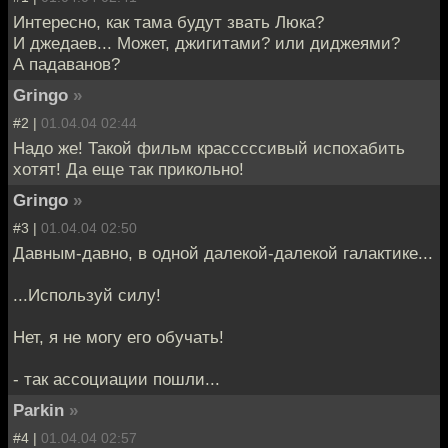
Интересно, как тама будут звать Люка?
И джедаев... Может, джигитами? или диджеями?
А падаванов?
Gringo
»
#2 |
01.04.04 02:44
Надо же! Такой фильм красссссивый испохабить
хотят! Да еще так прикольно!
Gringo
»
#3 |
01.04.04 02:50
Давным-давно, в одной далекой-далекой галактике...
...Используй силу!
Нет, я не могу его обучать!
- так ассоциации пошли...
Parkin
»
#4 |
01.04.04 02:57