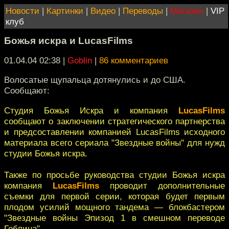
Новости
|
Картинки
|
Видео
|
Переводы
|
Магазин
|
VIP
клуб
Божья искра и LucasFilms
01.04.04 02:38
|
Goblin
|
86 комментариев
Волосатые щупальца дотянулись и до США.
Сообщают:
Студия Божья Искра и компания
LucasFilms
сообщают о заключении стратегического партнерства
и предсоставлении компаниeй LucasFilms исходного
материала всего сериала "Звездные войны" для нужд
студии Божья искра.
Также по просьбе руководства студии Божья искра
компания
LucasFilms
проводит дополнительные
съемки для первой серии, которая будет первым
плодом усилий мощного тандема — блокбастером
"Звездные войны Эпизод 1 в смешном переводе
Гоблина".