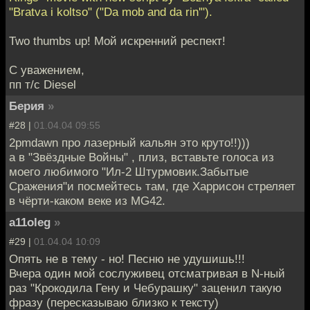
"Bratva i koltso" ("Da mob and da rin'").
Two thumbs up! Мой искренний респект!
С уважением,
пп т/с Diesel
Берия
»
#28 |
01.04.04 09:55
2pmdawn про лазерный кальян это круто!!)))
а в "Звёздные Войны" , плиз, вставьте голоса из
моего любимого "Ил-2 Штурмовик.Забытые
Сражения"и посмейтесь там, где Харрисон стреляет
в чёрти-каком веке из MG42.
a11oleg
»
#29 |
01.04.04 10:09
Опять не в тему - но! Песню не удушишь!!!
Вчера один мой сослуживец отсматривая в N-ный
раз "Крокодила Гену и Чебурашку" заценил такую
фразу (пересказываю близко к тексту)