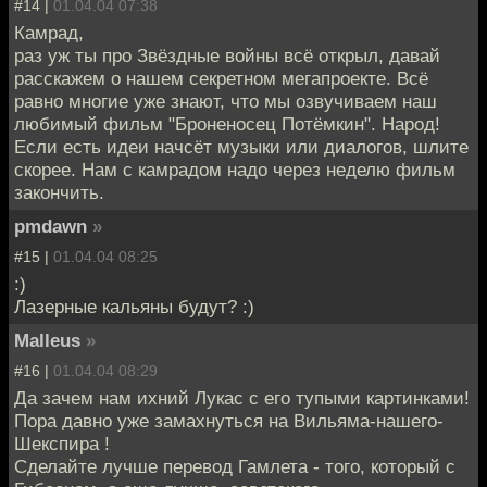
#14 |
01.04.04 07:38
Камрад,
раз уж ты про Звёздные войны всё открыл, давай
расскажем о нашем секретном мегапроекте. Всё
равно многие уже знают, что мы озвучиваем наш
любимый фильм "Броненосец Потёмкин". Народ!
Если есть идеи начсёт музыки или диалогов, шлите
скорее. Нам с камрадом надо через неделю фильм
закончить.
pmdawn
»
#15 |
01.04.04 08:25
:)
Лазерные кальяны будут? :)
Malleus
»
#16 |
01.04.04 08:29
Да зачем нам ихний Лукас с его тупыми картинками!
Пора давно уже замахнуться на Вильяма-нашего-
Шекспира !
Сделайте лучше перевод Гамлета - того, который с