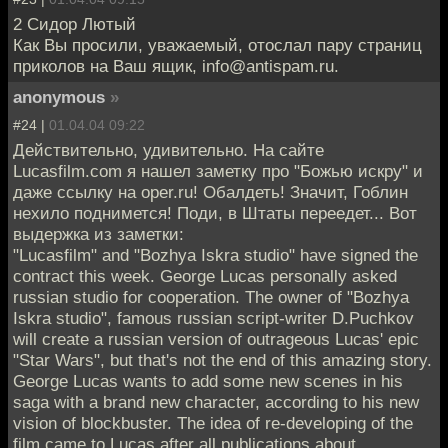
2 Сидор Лютый
Как Вы просили, уважаемый, отослал пару страниц
приколов на Ваш ящик, info@antispam.ru.
anonymous
»
#24 |
01.04.04 09:22
Действительно, удивительно. На сайте
Lucasfilm.com я нашел заметку про "Божью искру" и
даже ссылку на oper.ru! Обалдеть! Значит, Гоблин
нехило поднимется! Поди, в Штаты переедет... Вот
выдержка из заметки:
"Lucasfilm" and "Bozhya Iskra studio" have signed the
contract this week. George Lucas personally asked
russian studio for cooperation. The owner of "Bozhya
Iskra studio", famous russian script-writer D.Puchkov
will create a russian version of outrageous Lucas' epic
"Star Wars", but that's not the end of this amazing story.
George Lucas wants to add some new scenes in his
saga with a brand new character, according to his new
vision of blockbuster. The idea of re-developing of the
film came to Lucas after all publications about