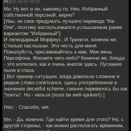
#9 |
01.04.04 05:02
Мн: Ну вот и он, наконец-то. Нео, Избранный
собственной персоной, верно?
[Увы, не смог придумать лучшего перевода "the
One", поэтому воспользовался услышанным ранее
вариантом "Избранный"]
И легендарный Морфеус. И Тринити, конечно же.
Столько наслышан. Это честь для меня.
Пожалуйста, присаживайтесь к нам. Моя жена,
Персефона. Желаете чего-либо? Конечно же, блюда
- это иллюзия, как и очень многое здесь. Пускание
пыли в глаза.
[ Вот пример ситуации, когда довольно сложное и
редкое слово contrivance, здесь употребленное в
значении deceitful scheme, смачно перевелось бы как
"понты". Но - нельзя (must be well-spoken!) ]
Нео: - Спасибо, нет.
Мн: - Да, конечно. Где найти время для этого? Но, с
другой стороны, - как можно располагать временем,